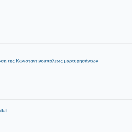
λωση της Κωνσταντινουπόλεως μαρτυρησάντων
ΝΕΤ