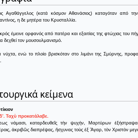
ος Αγαθάγγελος (κατά κόσμον Αθανάσιος) καταγόταν από τη
ντίνος, η δε μητέρα του Κρυσταλλία.
κρός έμεινε ορφανός από πατέρα και εξαιτίας της φτώχιας του πήγ
να δεχθεί τον μουσουλμανισμό.
 νύχτα, ενώ το πλοίο βρισκόταν στο λιμάνι της Σμύρνης, προφα
.
τουργικά κείμενα
τίκιον
δ’. Ταχὺ προκατάλαβε.
εως νάμασι, καταρδευθεῖς τὴν ψυχήν, Μαρτύρων ἐξήστραψα
ροις, ἀκριβῶς διαπρέψας, ἤσχυνας τοὺς ἐξ Ἄγαρ, τὸν Χριστὸν μεγα