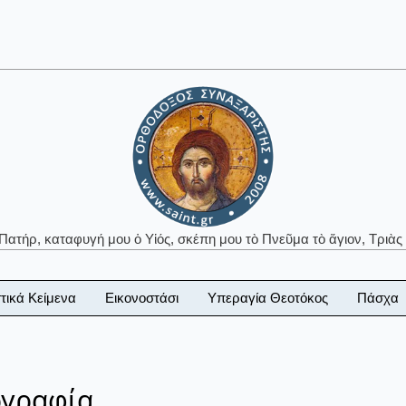
 Πατήρ, καταφυγή μου ὁ Υἱός, σκέπη μου τὸ Πνεῦμα τὸ ἅγιον, Τριὰς 
τικά Κείμενα
Εικονοστάσι
Υπεραγία Θεοτόκος
Πάσχα
ογραφία