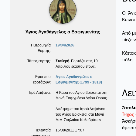
Ο Άγι
Κωνστα
Άγιος Αγαθάγγελος ο Εσφιγμενίτης
Από μι
πίεζε 
Ημερομηνία
19/04/2026
Εορτής:
Κάποια
πόλη,..
Τύπος εορτής:
Σταθερή.
Εορτάζει στις 19
Απριλίου εκάστου έτους.
Άγιοι που
Αγιος Αγαθαγγελος ο
εορτάζουν:
Εσφιγμενιτης (1799 - 1818)
Λει
Ιερά Λείψανα:
Η Κάρα του Αγίου βρίσκεται στη
Μονή Εσφιγμένου Αγίου Όρους.
Ἀπολυ
Απότμημα του Ιερού Λειψάνου
Ἦχος 
του Αγίου βρίσκεται στη Μονή
Μεγ. Σπηλαίου Καλαβρύτων.
Ἀσκήσ
ἀμφοτέ
Τελευταία
16/08/2011 17:07
ενημέρωση: