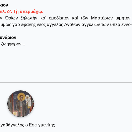
κιον
πλ. δ’. Τῇ ὑπερμάχῳ.
ν Ὁσίων ζηλωτὴν καὶ ὁμοδίαιτον καὶ τῶν Μαρτύρων μιμητὴν
μως γὰρ ἐφάνης νέος ἄγγελος Ἀγαθῶν ἀγγελιῶν τῶν ὑπὲρ ἔννοιαν
υνάριον
 ζωηφόρον...
Αγαθάγγελος ο Εσφιγμενίτης