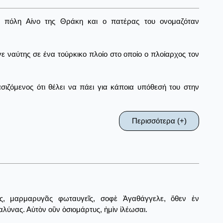
ν πόλη Αίνο της Θράκη και ο πατέρας του ονομαζόταν
ε ναύτης σε ένα τούρκικο πλοίο στο οποίο ο πλοίαρχος τον
σιζόμενος ότι θέλει να πάει για κάποια υπόθεσή του στην
Περισσότερα (+)
ς, μαρμαρυγᾶς φωταυγεῖς, σοφὲ Ἀγαθάγγελε, ὅθεν ἐν
λύνας. Αὐτὸν οὒν ὁσιομάρτυς, ἠμὶν ἰλέωσαι.