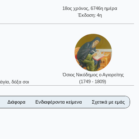
18ος χρόνος, 6746η ημέρα
Έκδοση: 4η
Όσιος Νικόδημος ο Αγιορείτης
(1749 - 1809)
ἁγία, δόξα σοι
Διάφορα
Ενδιαφέροντα κείμενα
Σχετικά με εμάς