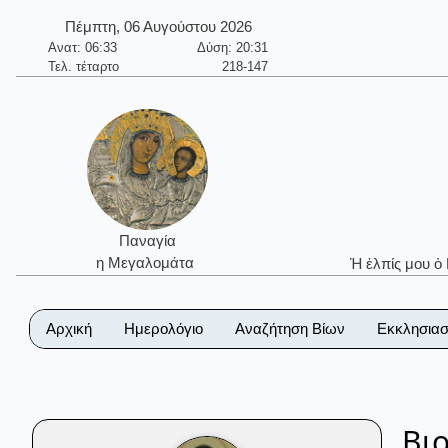
Πέμπτη, 06 Αυγούστου 2026
Ανατ: 06:33
Δύση: 20:31
Τελ. τέταρτο
218-147
Παναγία
η Μεγαλομάτα
Ἡ ἐλπίς μου ὁ
Αρχική
Ημερολόγιο
Αναζήτηση Βίων
Εκκλησιασ
Βι