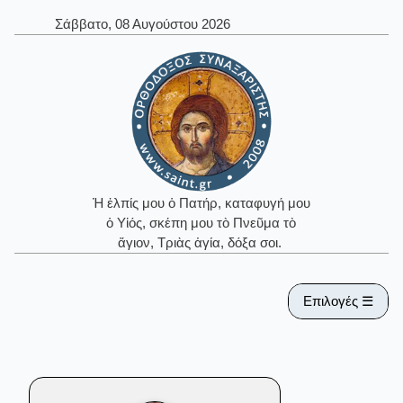
Σάββατο, 08 Αυγούστου 2026
Ἡ ἐλπίς μου ὁ Πατήρ, καταφυγή μου
ὁ Υἱός, σκέπη μου τὸ Πνεῦμα τὸ
ἅγιον, Τριὰς ἁγία, δόξα σοι.
Επιλογές ☰