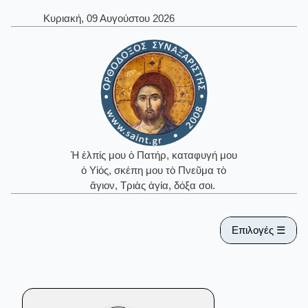
Κυριακή, 09 Αυγούστου 2026
Ἡ ἐλπίς μου ὁ Πατήρ, καταφυγή μου
ὁ Υἱός, σκέπη μου τὸ Πνεῦμα τὸ
ἅγιον, Τριὰς ἁγία, δόξα σοι.
Επιλογές ☰