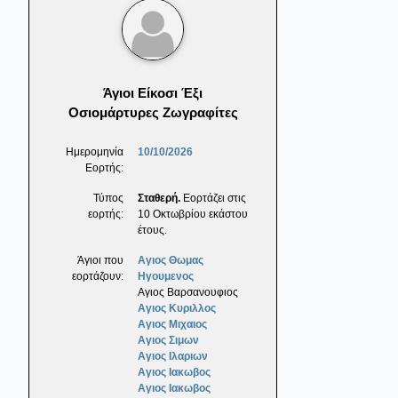
Άγιοι Είκοσι Έξι
Οσιομάρτυρες Ζωγραφίτες
Ημερομηνία
10/10/2026
Εορτής:
Τύπος
Σταθερή.
Εορτάζει στις
εορτής:
10 Οκτωβρίου εκάστου
έτους.
Άγιοι που
Αγιος Θωμας
εορτάζουν:
Ηγουμενος
Αγιος Βαρσανουφιος
Αγιος Κυριλλος
Αγιος Μιχαιος
Αγιος Σιμων
Αγιος Ιλαριων
Αγιος Ιακωβος
Αγιος Ιακωβος