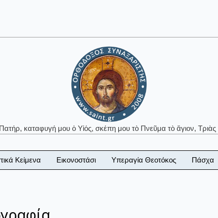
 Πατήρ, καταφυγή μου ὁ Υἱός, σκέπη μου τὸ Πνεῦμα τὸ ἅγιον, Τριὰς 
τικά Κείμενα
Εικονοστάσι
Υπεραγία Θεοτόκος
Πάσχα
ογραφία