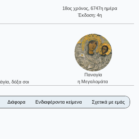
18ος χρόνος, 6747η ημέρα
Έκδοση: 4η
Παναγία
η Μεγαλομάτα
ἁγία, δόξα σοι
Διάφορα
Ενδιαφέροντα κείμενα
Σχετικά με εμάς