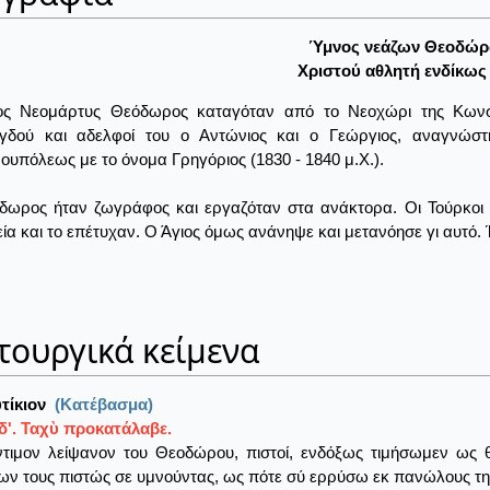
Ύμνος νεάζων Θεοδώρ
Xριστού αθλητή ενδίκως
ος Νεομάρτυς Θεόδωρος καταγόταν από το Νεοχώρι της Κωνστ
γδού και αδελφοί του ο Αντώνιος και ο Γεώργιος, αναγνώστ
ουπόλεως με το όνομα Γρηγόριος (1830 - 1840 μ.Χ.).
δωρος ήταν ζωγράφος και εργαζόταν στα ανάκτορα. Οι Τούρκο
ία και το επέτυχαν. Ο Άγιος όμως ανάνηψε και μετανόησε γι αυτό. 
τουργικά κείμενα
τίκιον
(Κατέβασμα)
δ'. Ταχὺ προκατάλαβε.
ντιμον λείψανον του Θεοδώρου, πιστοί, ενδόξως τιμήσωμεν ως
ων τους πιστώς σε υμνούντας, ως πότε σύ ερρύσω εκ πανώλους την