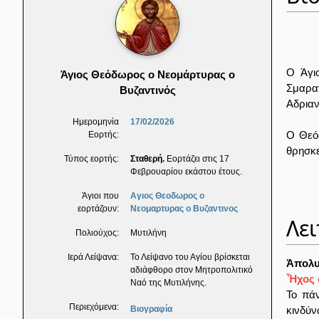
Ο Άγι
Άγιος Θεόδωρος ο Νεομάρτυρας ο
Σμαρα
Βυζαντινός
Αδριαν
Ημερομηνία
17/02/2026
Ο Θεό
Εορτής:
θρησκε
Τύπος εορτής:
Σταθερή.
Εορτάζει στις 17
Φεβρουαρίου εκάστου έτους.
Άγιοι που
Αγιος Θεοδωρος ο
εορτάζουν:
Νεομαρτυρας ο Βυζαντινος
Λει
Πολιούχος:
Μυτιλήνη
Ιερά Λείψανα:
Το Λείψανο του Αγίου βρίσκεται
Ἀπολυ
αδιάφθορο στον Μητροπολιτικό
Ἦχος 
Ναό της Μυτιλήνης.
Το πά
Περιεχόμενα:
κινδύν
Βιογραφία