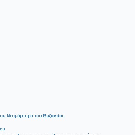
ου Νεομάρτυρα του Βυζαντίου
ίου