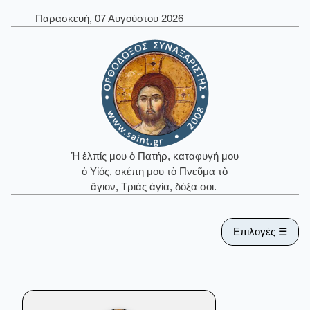
Παρασκευή, 07 Αυγούστου 2026
Ἡ ἐλπίς μου ὁ Πατήρ, καταφυγή μου
ὁ Υἱός, σκέπη μου τὸ Πνεῦμα τὸ
ἅγιον, Τριὰς ἁγία, δόξα σοι.
Επιλογές ☰