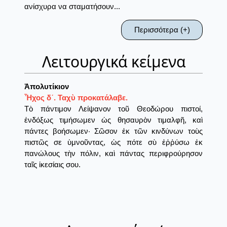
ανίσχυρα να σταματήσουν...
Περισσότερα (+)
Λειτουργικά κείμενα
Ἀπολυτίκιον
Ἦχος δ´. Ταχὺ προκατάλαβε.
Τὸ πάντιμον Λείψανον τοῦ Θεοδώρου πιστοί,
ἐνδόξως τιμήσωμεν ὡς θησαυρὸν τιμαλφῆ, καὶ
πάντες βοήσωμεν· Σῶσον ἐκ τῶν κινδύνων τοὺς
πιστῶς σε ὑμνοῦντας, ὡς πότε σὺ ἐῤῥύσω ἐκ
πανώλους τὴν πόλιν, καὶ πάντας περιφρούρησον
ταῖς ἱκεσίαις σου.