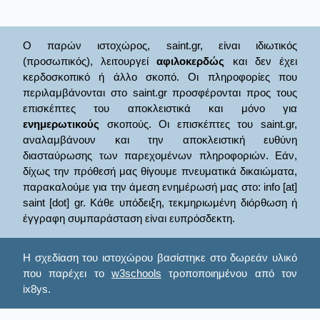
Ο παρών ιστοχώρος, saint.gr, είναι ιδιωτικός
(προσωπικός), λειτουργεί
αφιλοκερδώς
και δεν έχει
κερδοσκοπικό ή άλλο σκοπό. Οι πληροφορίες που
περιλαμβάνονται στο saint.gr προσφέρονται προς τους
επισκέπτες του αποκλειστικά και μόνο για
ενημερωτικούς
σκοπούς. Οι επισκέπτες του saint.gr,
αναλαμβάνουν και την αποκλειστική ευθύνη
διασταύρωσης των παρεχομένων πληροφοριών. Εάν,
δίχως την πρόθεσή μας θίγουμε πνευματικά δικαιώματα,
παρακαλούμε για την άμεση ενημέρωσή μας στο: info [at]
saint [dot] gr. Κάθε υπόδειξη, τεκμηριωμένη διόρθωση ή
έγγραφη συμπαράσταση είναι ευπρόσδεκτη.
Η σχεδίαση του ιστοχώρου βασίστηκε στο δωρεάν υλικό
που παρέχει το
w3schools
τροποποιημένου από τον
ix8ys.