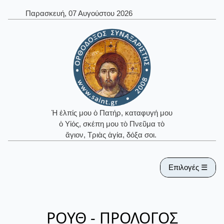
Παρασκευή, 07 Αυγούστου 2026
Ἡ ἐλπίς μου ὁ Πατήρ, καταφυγή μου
ὁ Υἱός, σκέπη μου τὸ Πνεῦμα τὸ
ἅγιον, Τριὰς ἁγία, δόξα σοι.
Επιλογές ☰
ΡΟΥΘ - ΠΡΟΛΟΓΟΣ