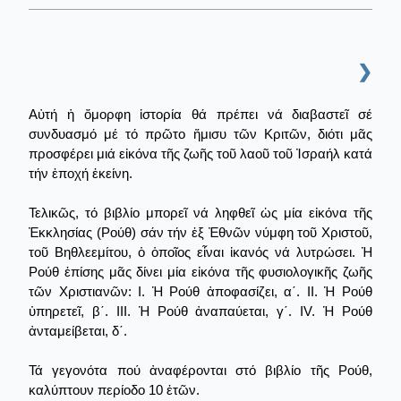
❯
Αὐτή ἡ ὄμορφη ἱστορία θά πρέπει νά διαβαστεῖ σέ
συνδυασμό μέ τό πρῶτο ἥμισυ τῶν Κριτῶν, διότι μᾶς
προσφέρει μιά εἰκόνα τῆς ζωῆς τοῦ λαοῦ τοῦ Ἰσραήλ κατά
τήν ἐποχή ἐκείνη.
Τελικῶς, τό βιβλίο μπορεῖ νά ληφθεῖ ὡς μία εἰκόνα τῆς
Ἐκκλησίας (Ρούθ) σάν τήν ἐξ Ἐθνῶν νύμφη τοῦ Χριστοῦ,
τοῦ Βηθλεεμίτου, ὁ ὁποῖος εἶναι ἱκανός νά λυτρώσει. Ἡ
Ρούθ ἐπίσης μᾶς δίνει μία εἰκόνα τῆς φυσιολογικῆς ζωῆς
τῶν Χριστιανῶν: Ι. Ἡ Ρούθ ἀποφασίζει, α΄. ΙΙ. Ἡ Ρούθ
ὑπηρετεῖ, β΄. III. Ἡ Ρούθ ἀναπαύεται, γ΄. IV. Ἡ Ρούθ
ἀνταμείβεται, δ΄.
Τά γεγονότα πού ἀναφέρονται στό βιβλίο τῆς Ρούθ,
καλύπτουν περίοδο 10 ἐτῶν.