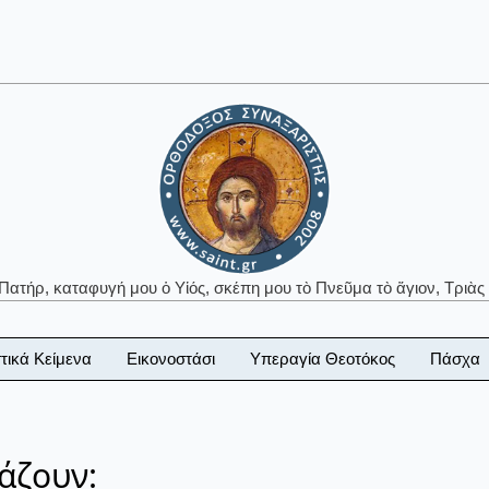
 Πατήρ, καταφυγή μου ὁ Υἱός, σκέπη μου τὸ Πνεῦμα τὸ ἅγιον, Τριὰς 
τικά Κείμενα
Εικονοστάσι
Υπεραγία Θεοτόκος
Πάσχα
άζουν: