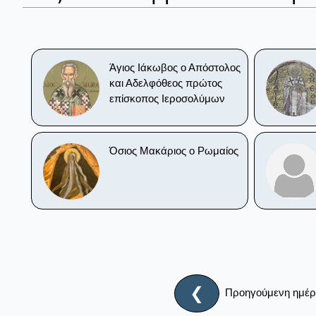
Άγιος Ιάκωβος ο Απόστολος
και Αδελφόθεος πρώτος
επίσκοπος Ιεροσολύμων
Όσιος Μακάριος ο Ρωμαίος
❮
Προηγούμενη ημέ