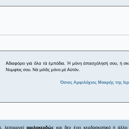
Ἀδιαφόρει γιὰ ὅλα τὰ ἐμπόδια. Ἡ μόνη ἀπασχόλησή σου, ἡ σκ
Νυμφίος σου. Νὰ μιλᾶς μόνο μὲ Αὐτόν.
Όσιος Αμφιλόχιος Μακρής της Ιε
), λειτουργεί
αφιλοκερδώς
και δεν έχει κερδοσκοπικό ή άλλο 