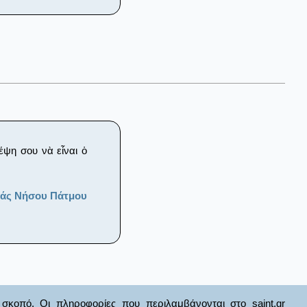
έψη σου νὰ εἶναι ὁ
ράς Νήσου Πάτμου
σκοπό. Οι πληροφορίες που περιλαμβάνονται στο saint.gr