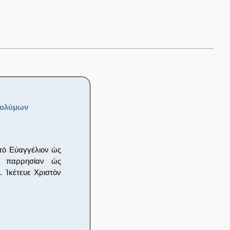
σολύμων
 τὸ Εὐαγγέλιον ὡς
ν παρρησίαν ὡς
 Ἱκέτευε Χριστὸν