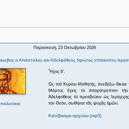
Παρασκευή, 23 Οκτωβρίου 2026
Ιάκωβος ο Απόστολος και Αδελφόθεος πρώτος επίσκοπος Ιερο
Ἦχος δ’.
Ὡς τοῦ Κυρίου Μαθητής, ἀνεδέξω δίκαιε
Μάρτυς ἔχεις τὸ ἀπαράτρεπτον τὴ
Ἀδελφόθεος τὸ πρεσβεύειν ὡς Ἱεράρχης.
τὸν Θεόν, σωθήναι τᾶς ψυχᾶς ἠμῶν.
πολυτίκια
Κατέβασμα αρχείου (mp3)