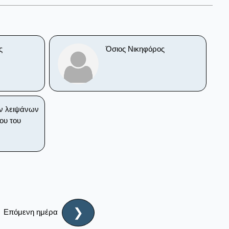
ς
Όσιος Νικηφόρος
ν λειψάνων
ου του
❯
Επόμενη ημέρα