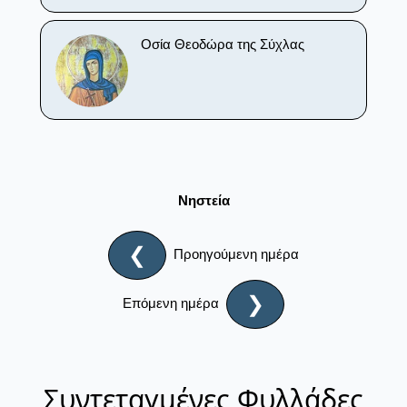
Οσία Θεοδώρα της Σύχλας
Νηστεία
❮
Προηγούμενη ημέρα
❯
Επόμενη ημέρα
Συντεταγμένες Φυλλάδες