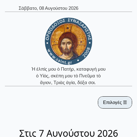
Σάββατο, 08 Αυγούστου 2026
Ἡ ἐλπίς μου ὁ Πατήρ, καταφυγή μου
ὁ Υἱός, σκέπη μου τὸ Πνεῦμα τὸ
ἅγιον, Τριὰς ἁγία, δόξα σοι.
Επιλογές ☰
Στις 7 Αυγούστου 2026