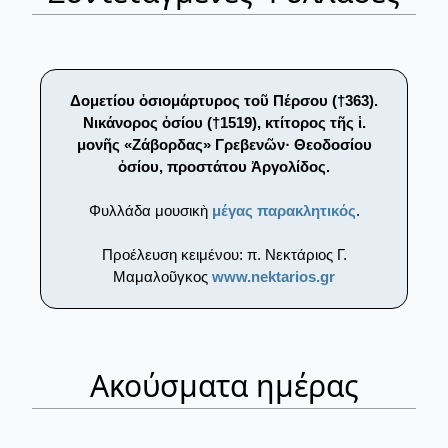
Δομετίου ὁσιομάρτυρος τοῦ Πέρσου (†363).
Νικάνορος ὁσίου (†1519), κτίτορος τῆς ἱ.
μονῆς «Ζάβορδας» Γρεβενῶν· Θεοδοσίου
ὁσίου, προστάτου Ἀργολίδος.
Φυλλάδα μουσικὴ
μέγας παρακλητικός
.
Προέλευση κειμένου: π. Νεκτάριος Γ.
Μαμαλοῦγκος
www.nektarios.gr
Ακούσματα ημέρας