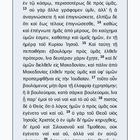
ἐν τῷ κόσμῳ, περισσοτέρως δὲ πρὸς ὑμᾶς.
13
οὐ γὰρ ἄλλα γράφομεν ὑμῖν, ἀλλ’ ἢ ἃ
ἀναγινώσκετε ἢ καὶ ἐπιγινώσκετε, ἐλπίζω δὲ
14
ὅτι καὶ ἕως τέλους ἐπιγνώσεσθε,
καθὼς
καὶ ἐπέγνωτε ἡμᾶς ἀπὸ μέρους, ὅτι καύχημα
ὑμῶν ἐσμεν, καθάπερ καὶ ὑμεῖς ἡμῶν, ἐν τῇ
15
ἡμέρᾳ τοῦ Κυρίου Ἰησοῦ.
Καὶ ταύτῃ τῇ
πεποιθήσει ἐβουλόμην πρὸς ὑμᾶς ἐλθεῖν
16
πρότερον, ἵνα δευτέραν χάριν ἔχητε,
καὶ δι’
ὑμῶν διελθεῖν εἰς Μακεδονίαν, καὶ πάλιν ἀπὸ
Μακεδονίας ἐλθεῖν πρὸς ὑμᾶς καὶ ὑφ’ ὑμῶν
17
προπεμφθῆναι εἰς τὴν Ἰουδαίαν.
τοῦτο οὖν
βουλόμενος μήτι ἄρα τῇ ἐλαφρίᾳ ἐχρησάμην;
ἢ ἃ βουλεύομαι, κατὰ σάρκα βουλεύομαι, ἵνα
18
ᾖ παρ’ ἐμοὶ τὸ ναὶ ναὶ καὶ τὸ οὒ οὔ;
πιστὸς
δὲ ὁ Θεὸς ὅτι ὁ λόγος ἡμῶν ὁ πρὸς ὑμᾶς οὐκ
19
ἐγένετο ναὶ καὶ οὔ.
ὁ γὰρ τοῦ Θεοῦ υἱὸς
Ἰησοῦς Χριστὸς ὁ ἐν ὑμῖν δι’ ἡμῶν κηρυχθείς,
δι’ ἐμοῦ καὶ Σιλουανοῦ καὶ Τιμοθέου, οὐκ
ἐγένετο ναὶ καὶ οὔ, ἀλλὰ ναὶ ἐν αὐτῷ
20