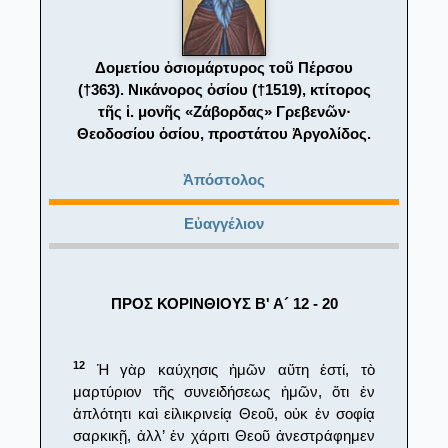
Δομετίου ὁσιομάρτυρος τοῦ Πέρσου
(†363). Νικάνορος ὁσίου (†1519), κτίτορος
τῆς ἱ. μονῆς «Ζάβορδας» Γρεβενῶν·
Θεοδοσίου ὁσίου, προστάτου Ἀργολίδος.
Ἀπόστολος
Εὐαγγέλιον
ΠΡΟΣ ΚΟΡΙΝΘΙΟΥΣ Β' Α´ 12 - 20
12
Ἡ γὰρ καύχησις ἡμῶν αὕτη ἐστί, τὸ
μαρτύριον τῆς συνειδήσεως ἡμῶν, ὅτι ἐν
ἁπλότητι καὶ εἰλικρινείᾳ Θεοῦ, οὐκ ἐν σοφίᾳ
σαρκικῇ, ἀλλ’ ἐν χάριτι Θεοῦ ἀνεστράφημεν