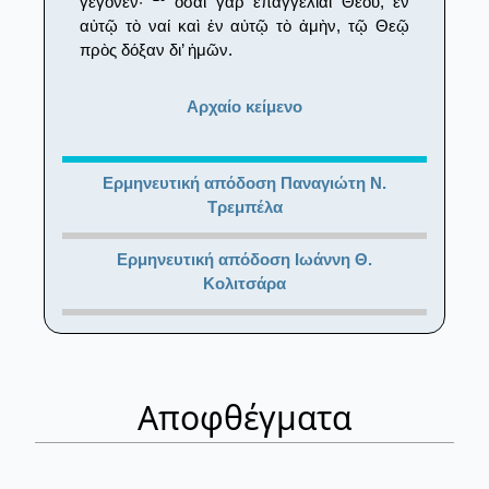
γέγονεν·
ὅσαι γὰρ ἐπαγγελίαι Θεοῦ, ἐν
αὐτῷ τὸ ναί καὶ ἐν αὐτῷ τὸ ἀμὴν, τῷ Θεῷ
πρὸς δόξαν δι’ ἡμῶν.
Αρχαίο κείμενο
Ερμηνευτική απόδοση Παναγιώτη Ν.
Τρεμπέλα
Ερμηνευτική απόδοση Ιωάννη Θ.
Κολιτσάρα
Αποφθέγματα