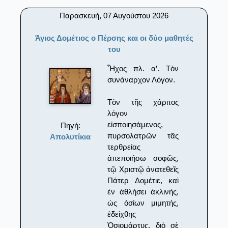
Παρασκευή, 07 Αυγούστου 2026
Άγιος Δομέτιος ο Πέρσης και οι δύο μαθητές
του
Ἦχος πλ. α’. Τὸν
συνάναρχον Λόγον.
Τὸν τῆς χάριτος
λόγον
εἰσποιησάμενος,
Πηγή:
πυρσολατρῶν τᾶς
Απολυτίκια
τερθρείας
ἀπεποιήσω σοφῶς,
τῷ Χριστῷ ἀνατεθεῖς
Πάτερ Δομέτιε, καὶ
ἐν ἀθλήσει ἀκλινής,
ὡς ὁσίων μιμητής,
ἐδείχθης
Ὁσιομάρτυς, διὸ σὲ