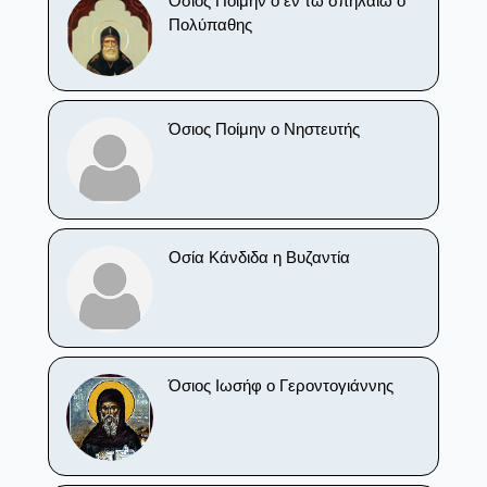
Όσιος Ποίμην ο εν τω σπηλαίω ο
Πολύπαθης
Όσιος Ποίμην ο Νηστευτής
Οσία Κάνδιδα η Βυζαντία
Όσιος Ιωσήφ ο Γεροντογιάννης