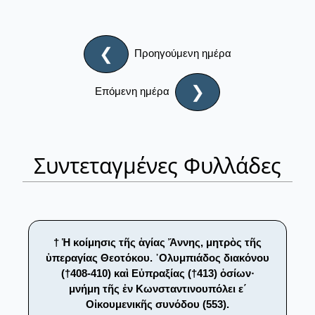
❮
Προηγούμενη ημέρα
❯
Επόμενη ημέρα
Συντεταγμένες Φυλλάδες
† Ἡ κοίμησις τῆς ἁγίας Ἄννης, μητρὸς τῆς
ὑπεραγίας Θεοτόκου. ᾿Ολυμπιάδος διακόνου
(†408-410) καὶ Εὐπραξίας (†413) ὁσίων·
μνήμη τῆς ἐν Κωνσταντινουπόλει ε΄
Οἰκουμενικῆς συνόδου (553).