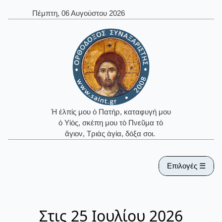
Πέμπτη, 06 Αυγούστου 2026
Ἡ ἐλπίς μου ὁ Πατήρ, καταφυγή μου
ὁ Υἱός, σκέπη μου τὸ Πνεῦμα τὸ
ἅγιον, Τριὰς ἁγία, δόξα σοι.
Επιλογές ☰
Στις 25 Ιουλίου 2026