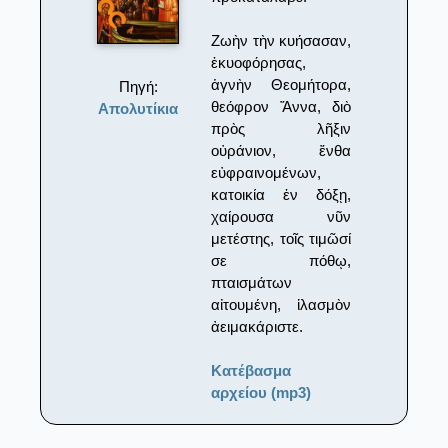
Ζωὴν τὴν κυήσασαν,
ἐκυοφόρησας,
ἁγνὴν Θεομήτορα,
Πηγή:
θεόφρον Ἄννα, διὸ
Απολυτίκια
πρὸς λῆξιν
οὐράνιον, ἔνθα
εὐφραινομένων,
κατοικία ἐν δόξῃ,
χαίρουσα νῦν
μετέστης, τοῖς τιμῶσί
σε πόθῳ,
πταισμάτων
αἰτουμένη, ἱλασμὸν
ἀειμακάριστε.
Κατέβασμα
αρχείου (mp3)