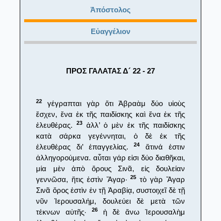
Ἀπόστολος
Εὐαγγέλιον
ΠΡΟΣ ΓΑΛΑΤΑΣ Δ´ 22 - 27
22
γέγραπται γὰρ ὅτι Ἀβραὰμ δύο υἱοὺς
ἔσχεν, ἕνα ἐκ τῆς παιδίσκης καὶ ἕνα ἐκ τῆς
23
ἐλευθέρας.
ἀλλ’ ὁ μὲν ἐκ τῆς παιδίσκης
κατὰ σάρκα γεγέννηται, ὁ δὲ ἐκ τῆς
24
ἐλευθέρας δι’ ἐπαγγελίας.
ἅτινά ἐστιν
ἀλληγορούμενα. αὗται γάρ εἰσι δύο διαθῆκαι,
μία μὲν ἀπὸ ὄρους Σινᾶ, εἰς δουλείαν
25
γεννῶσα, ἥτις ἐστὶν Ἄγαρ·
τὸ γὰρ Ἄγαρ
Σινᾶ ὄρος ἐστὶν ἐν τῇ Ἀραβίᾳ, συστοιχεῖ δὲ τῇ
νῦν Ἰερουσαλήμ, δουλεύει δὲ μετὰ τῶν
26
τέκνων αὐτῆς·
ἡ δὲ ἄνω Ἰερουσαλὴμ