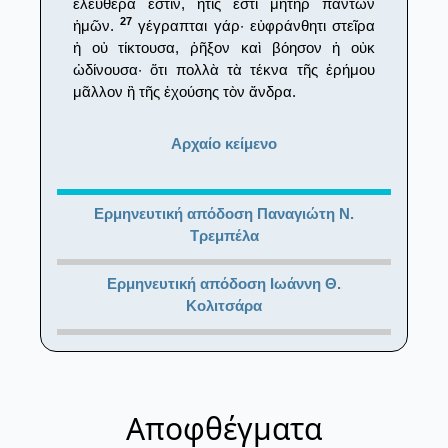
ἐλευθέρα ἐστίν, ἥτις ἐστὶ μήτηρ πάντων
27
ἡμῶν.
γέγραπται γάρ· εὐφράνθητι στεῖρα
ἡ οὐ τίκτουσα, ῥῆξον καὶ βόησον ἡ οὐκ
ὠδίνουσα· ὅτι πολλὰ τὰ τέκνα τῆς ἐρήμου
μᾶλλον ἢ τῆς ἐχούσης τὸν ἄνδρα.
Αρχαίο κείμενο
Ερμηνευτική απόδοση Παναγιώτη Ν.
Τρεμπέλα
Ερμηνευτική απόδοση Ιωάννη Θ.
Κολιτσάρα
Αποφθέγματα