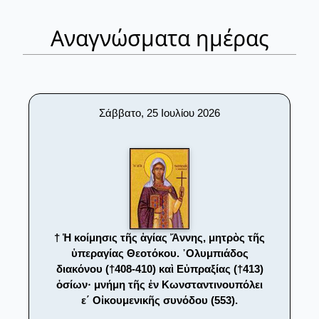
Αναγνώσματα ημέρας
Σάββατο, 25 Ιουλίου 2026
† Ἡ κοίμησις τῆς ἁγίας Ἄννης, μητρὸς τῆς
ὑπεραγίας Θεοτόκου. ᾿Ολυμπιάδος
διακόνου (†408-410) καὶ Εὐπραξίας (†413)
ὁσίων· μνήμη τῆς ἐν Κωνσταντινουπόλει
ε΄ Οἰκουμενικῆς συνόδου (553).