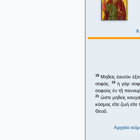
Ἀ
18
Μηδεὶς ἑαυτὸν ἐξαπ
19
σοφός.
ἡ γὰρ σοφί
σοφοὺς ἐν τῇ πανου
21
ὥστε μηδεὶς καυχά
κόσμος εἴτε ζωὴ εἴτε
Θεοῦ.
Αρχαίο κείμ