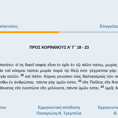
πόστολος
Εὐαγγέλι
ΠΡΟΣ ΚΟΡΙΝΘΙΟΥΣ Α' Γ´ 18 - 23
ατάτω· εἴ τις δοκεῖ σοφὸς εἶναι ἐν ὑμῖν ἐν τῷ αἰῶνι τούτῳ, μωρὸς
α τοῦ κόσμου τούτου μωρία παρὰ τῷ Θεῷ ἐστι· γέγραπται γάρ·
20
ργίᾳ αὐτῶν.
καὶ πάλιν· Κύριος γινώσκει τοὺς διαλογισμοὺς τῶν σοφ
22
σθω ἐν ἀνθρώποις· πάντα γὰρ ὑμῶν ἐστιν,
εἴτε Παῦλος εἴτε Ἀπ
23
 θάνατος εἴτε ἐνεστῶτα εἴτε μέλλοντα, πάντα ὑμῶν ἐστιν,
ὑμεῖς δ
ενο
Ερμηνευτική απόδοση
Ερμηνευτι
Παναγιώτη Ν. Τρεμπέλα
Θ.