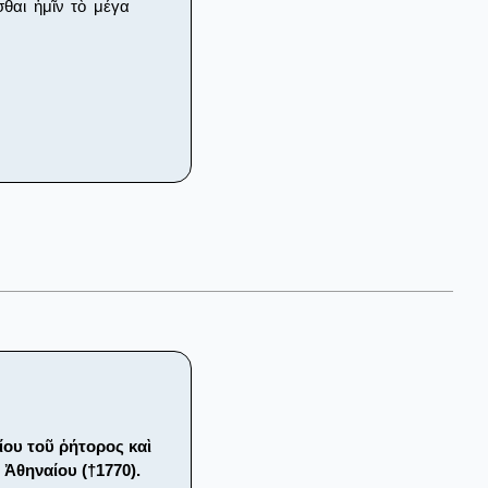
σθαι ἡμῖν τὸ μέγα
ίου τοῦ ῥήτορος καὶ
Ἀθηναίου (†1770).