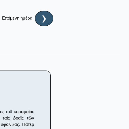
❯
Επόμενη ημέρα
τος τοῦ κορυφαίου
 ταῖς ῥοαῖς τῶν
 ἐφοίνιξας. Πάτερ