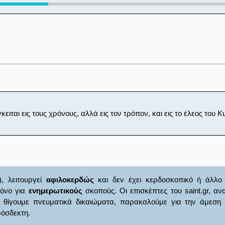
ειται εις τους χρόνους, αλλά εις τον τρόπον, και εις το έλεος του Κ
), λειτουργεί
αφιλοκερδώς
και δεν έχει κερδοσκοπικό ή άλλο 
μόνο για
ενημερωτικούς
σκοπούς. Οι επισκέπτες του saint.gr, α
γουμε πνευματικά δικαιώματα, παρακαλούμε για την άμεση ενημ
όσδεκτη.