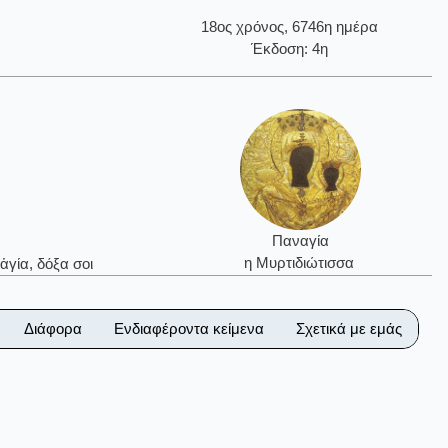
18ος χρόνος, 6746η ημέρα
Έκδοση: 4η
Παναγία
η Μυρτιδιώτισσα
ἁγία, δόξα σοι
Διάφορα
Ενδιαφέροντα κείμενα
Σχετικά με εμάς