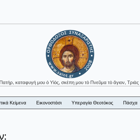
 Πατήρ, καταφυγή μου ὁ Υἱός, σκέπη μου τὸ Πνεῦμα τὸ ἅγιον, Τριὰς 
τικά Κείμενα
Εικονοστάσι
Υπεραγία Θεοτόκος
Πάσχα
ν: