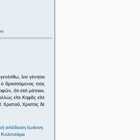
ον
 γενέσθω, ἵνα γένηται
 ὁ δρασσόμενος τοὺς
ῶν, ὅτι εἰσὶ μάταιοι.
ολλὼς εἴτε Κηφᾶς εἴτε
ὲ Χριστοῦ, Χριστὸς δὲ
κή απόδοση Ιωάννη
 Κολιτσάρα