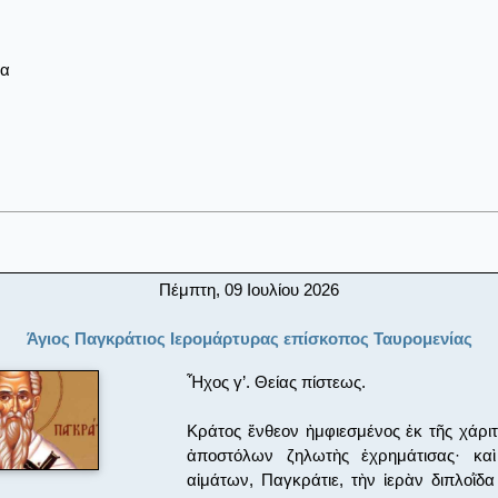
ρα
Πέμπτη, 09 Ιουλίου 2026
Άγιος Παγκράτιος Ιερομάρτυρας επίσκοπος Ταυρομενίας
Ἦχος γ’. Θείας πίστεως.
Κράτος ἔνθεον ἠμφιεσμένος ἐκ τῆς χάρι
ἀποστόλων ζηλωτὴς ἐχρημάτισας· καὶ
αἱμάτων, Παγκράτιε, τὴν ἱερὰν διπλοῒδα