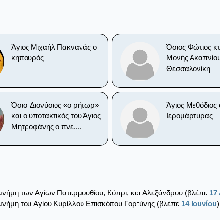
Άγιος Μιχαήλ Πακνανάς ο
Όσιος Φώτιος κτ
κηπουρός
Μονής Ακαπνίου
Θεσσαλονίκη
Όσιοι Διονύσιος «ο ρήτωρ»
Άγιος Μεθόδιος 
και ο υποτακτικός του Άγιος
Ιερομάρτυρας
Μητροφάνης ο πνε....
μνήμη των Αγίων Πατερμουθίου, Kόπρι, και Aλεξάνδρου (βλέπε
17
 μνήμη του Aγίου Kυρίλλου Eπισκόπου Γορτύνης (βλέπε
14 Ιουνίου
)