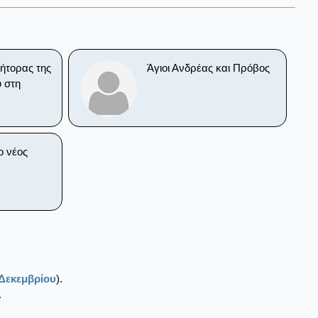
ήτορας της
Άγιοι Ανδρέας και Πρόβος
 στη
ο νέος
 Δεκεμβρίου
).
.