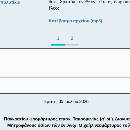
ὅσιε, Χριστὸν τὸν Θεὸν ἱκέτευε, δωρίσα
πολυτίκια
ἔλεος.
Κατέβασμα αρχείου (mp3)
1
2
Πέμπτη, 09 Ιουλίου 2026
Παγκρατίου ἱερομάρτυρος ἐπισκ. Ταυρομενίας (α΄ αἰ.). Διονυσ
Μητροφάνους ὁσίων τῶν ἐν Ἄθῳ, Μιχαὴλ νεομάρτυρος τοῦ 