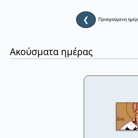
❮
Προηγούμενη ημέ
Ακούσματα ημέρας