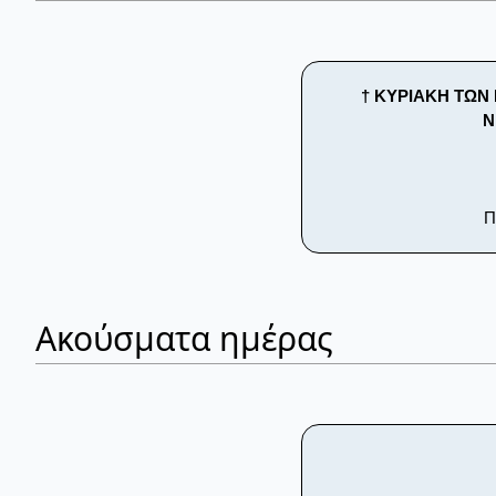
† ΚΥΡΙΑΚΗ ΤΩΝ Β
Ν
Π
Ακούσματα ημέρας