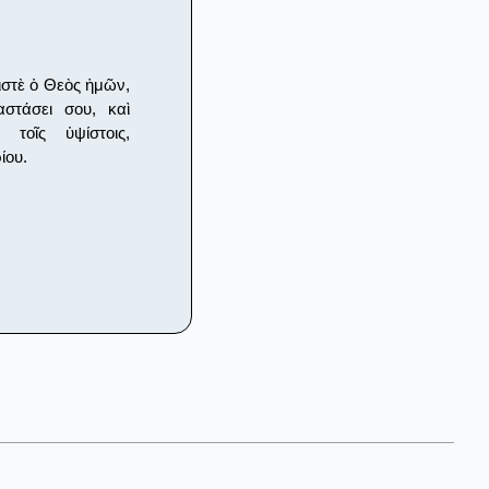
ιστὲ ὁ Θεὸς ἡμῶν,
στάσει σου, καὶ
τοῖς ὑψίστοις,
ίου.