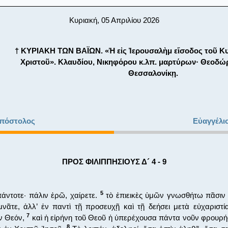
Κυριακή, 05 Απριλίου 2026
† ΚΥΡΙΑΚΗ ΤΩΝ ΒΑΪΩΝ. «Ἡ εἰς Ἰερουσαλὴμ εἴσοδος τοῦ Κ
Χριστοῦ». Κλαυδίου, Νικηφόρου κ.λπ. μαρτύρων· Θεοδώρ
Θεσσαλονίκῃ.
πόστολος
Εὐαγγέλι
ΠΡΟΣ ΦΙΛΙΠΠΗΣΙΟΥΣ Δ´ 4 - 9
5
άντοτε· πάλιν ἐρῶ, χαίρετε.
τὸ ἐπιεικὲς ὑμῶν γνωσθήτω πᾶσιν 
νᾶτε, ἀλλ’ ἐν παντὶ τῇ προσευχῇ καὶ τῇ δεήσει μετὰ εὐχαριστί
7
ν Θεόν,
καὶ ἡ εἰρήνη τοῦ Θεοῦ ἡ ὑπερέχουσα πάντα νοῦν φρουρή
8