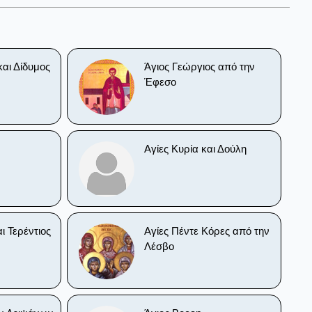
αι Δίδυμος
Άγιος Γεώργιος από την
Έφεσο
Αγίες Κυρία και Δούλη
ι Τερέντιος
Αγίες Πέντε Κόρες από την
Λέσβο