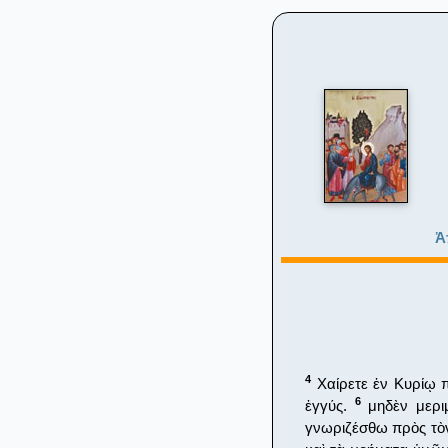
Ἀ
4
Χαίρετε ἐν Κυρίῳ π
6
ἐγγύς.
μηδὲν μεριμ
γνωριζέσθω πρὸς τὸ