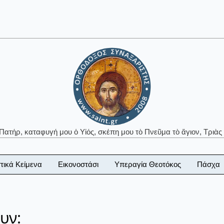
 Πατήρ, καταφυγή μου ὁ Υἱός, σκέπη μου τὸ Πνεῦμα τὸ ἅγιον, Τριὰς 
τικά Κείμενα
Εικονοστάσι
Υπεραγία Θεοτόκος
Πάσχα
υν: