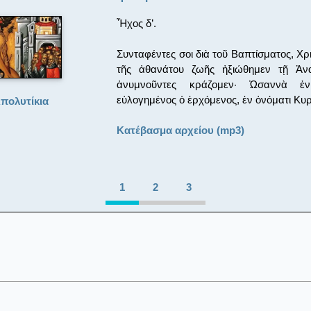
Ἦχος δ’.
Συνταφέντες σοι διὰ τοῦ Βαπτίσματος, Χρ
τῆς ἀθανάτου ζωῆς ἠξιώθημεν τῇ Ἀνα
ἀνυμνοῦντες κράζομεν· Ὠσαννὰ ἐν 
εὐλογημένος ὁ ἐρχόμενος, ἐν ὀνόματι Κυρ
πολυτίκια
Κατέβασμα αρχείου (mp3)
1
2
3