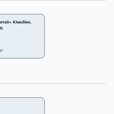
στοῦ». Κλαυδίου,
ῃ.
gr