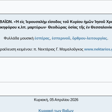
ΑΪΩΝ. «Ἡ εἰς Ἰερουσαλὴμ εἴσοδος τοῦ Κυρίου ἡμῶν Ἰησοῦ Χρι
ικηφόρου κ.λπ. μαρτύρων· Θεοδώρας ὁσίας τῆς ἐν Θεσσαλονίκ
Φυλλάδα μουσικὴ
ἑσπέρας
,
ἑσπερινοῦ
,
ὄρθρου-λειτουργίας
.
ροέλευση κειμένου: π. Νεκτάριος Γ. Μαμαλοῦγκος
www.nektarios.
Κυριακή, 05 Απριλίου 2026
Κυριακή των Βαΐων