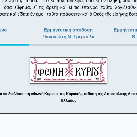
ν ἐν Χριστῷ Ἰησοῦ.
Τὸ λοιπόν, ἀδελφοί, ὅσα ἐστὶν ἀληθῆ, ὅσα σε
 ὅσα εὔφημα, εἴ τις ἀρετὴ καὶ εἴ τις ἔπαινος, ταῦτα λογίζεσθε
τε καὶ εἴδετε ἐν ἐμοί, ταῦτα πράσσετε· καὶ ὁ Θεὸς τῆς εἰρήνης ἔστ
ενο
Ερμηνευτική απόδοση
Ερμηνευτι
Παναγιώτη Ν. Τρεμπέλα
Θ.
ια να διαβάσετε τη «Φωνή Κυρίου» της Κυριακής, έκδοση της Αποστολικής Διακο
Ελλάδος