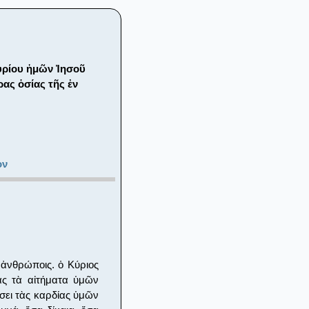
υρίου ἡμῶν Ἰησοῦ
ας ὁσίας τῆς ἐν
ον
ἀνθρώποις. ὁ Κύριος
ας τὰ αἰτήματα ὑμῶν
σει τὰς καρδίας ὑμῶν