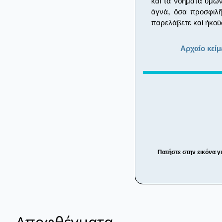
καὶ τὰ νοήματα ὑμῶ
ἁγνά, ὅσα προσφιλῆ,
παρελάβετε καὶ ἠκούσα
Αρχαίο κείμ
Πατήστε στην εικόνα γ