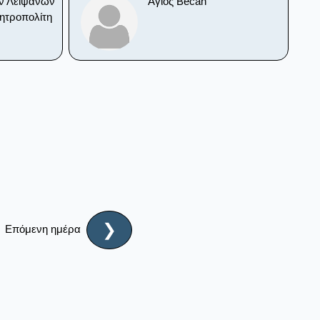
ν Λειψάνων
Άγιος Becan
Μητροπολίτη
❯
Επόμενη ημέρα