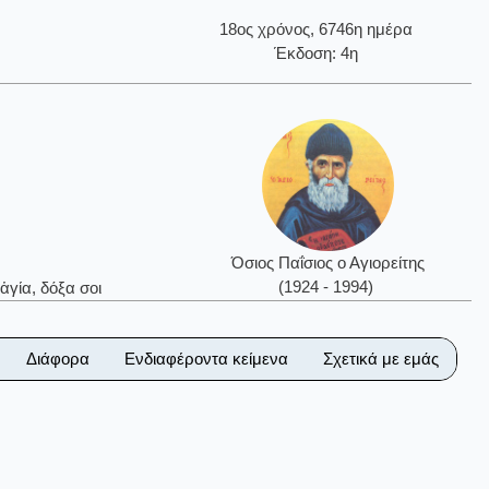
18ος χρόνος, 6746η ημέρα
Έκδοση: 4η
Όσιος Παΐσιος ο Αγιορείτης
(1924 - 1994)
ἁγία, δόξα σοι
Διάφορα
Ενδιαφέροντα κείμενα
Σχετικά με εμάς