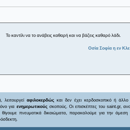
Το καντίλι να το ανάβεις καθαρή και να βάζεις καθαρό λάδι.
Οσία Σοφία η εν Κλ
), λειτουργεί
αφιλοκερδώς
και δεν έχει κερδοσκοπικό ή άλλο 
μόνο για
ενημερωτικούς
σκοπούς. Οι επισκέπτες του saint.gr, α
γουμε πνευματικά δικαιώματα, παρακαλούμε για την άμεση ενημ
όσδεκτη.