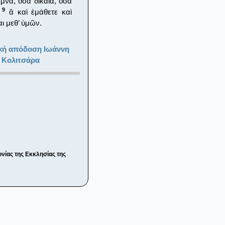
μνά, ὅσα δίκαια, ὅσα
9
·
ἃ καὶ ἐμάθετε καὶ
αι μεθ’ ὑμῶν.
κή απόδοση Ιωάννη
 Κολιτσάρα
νίας της Εκκλησίας της