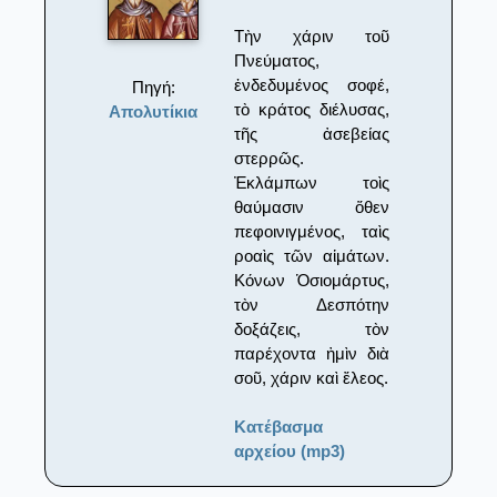
Τὴν χάριν τοῦ
Πνεύματος,
ἐνδεδυμένος σοφέ,
Πηγή:
τὸ κράτος διέλυσας,
Απολυτίκια
τῆς ἀσεβείας
στερρῶς.
Ἐκλάμπων τοὶς
θαύμασιν ὅθεν
πεφοινιγμένος, ταὶς
ροαὶς τῶν αἱμάτων.
Κόνων Ὁσιομάρτυς,
τὸν Δεσπότην
δοξάζεις, τὸν
παρέχοντα ἠμὶν διὰ
σοῦ, χάριν καὶ ἔλεος.
Κατέβασμα
αρχείου (mp3)