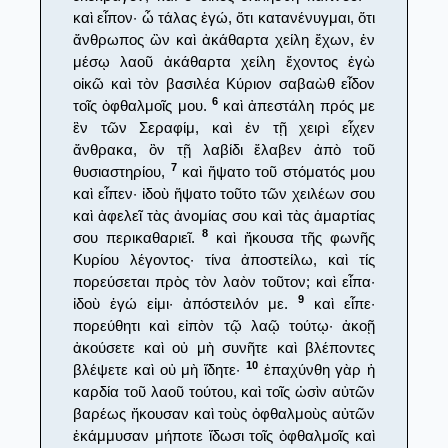
καὶ εἶπον· ὦ τάλας ἐγώ, ὅτι κατανένυγμαι, ὅτι
ἄνθρωπος ὢν καὶ ἀκάθαρτα χείλη ἔχων, ἐν
μέσῳ λαοῦ ἀκάθαρτα χείλη ἔχοντος ἐγὼ
οἰκῶ καὶ τὸν βασιλέα Κύριον σαβαὼθ εἶδον
6
τοῖς ὀφθαλμοῖς μου.
καὶ ἀπεστάλη πρός με
ἓν τῶν Σεραφίμ, καὶ ἐν τῇ χειρὶ εἶχεν
ἄνθρακα, ὃν τῇ λαβίδι ἔλαβεν ἀπὸ τοῦ
7
θυσιαστηρίου,
καὶ ἥψατο τοῦ στόματός μου
καὶ εἶπεν· ἰδοὺ ἥψατο τοῦτο τῶν χειλέων σου
καὶ ἀφελεῖ τὰς ἀνομίας σου καὶ τὰς ἁμαρτίας
8
σου περικαθαριεῖ.
καὶ ἤκουσα τῆς φωνῆς
Κυρίου λέγοντος· τίνα ἀποστείλω, καὶ τίς
πορεύσεται πρὸς τὸν λαὸν τοῦτον; καὶ εἶπα·
9
ἰδοὺ ἐγώ εἰμι· ἀπόστειλόν με.
καὶ εἶπε·
πορεύθητι καὶ εἰπὸν τῷ λαῷ τούτῳ· ἀκοῇ
ἀκούσετε καὶ οὐ μὴ συνῆτε καὶ βλέποντες
10
βλέψετε καὶ οὐ μὴ ἴδητε·
ἐπαχύνθη γὰρ ἡ
καρδία τοῦ λαοῦ τούτου, καὶ τοῖς ὠσὶν αὐτῶν
βαρέως ἤκουσαν καὶ τοὺς ὀφθαλμοὺς αὐτῶν
ἐκάμμυσαν μήποτε ἴδωσι τοῖς ὀφθαλμοῖς καὶ