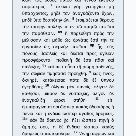
7
σοφώτερος·
ἐκείνῳ γὰρ γεωργίου μὴ
ὑπάρχοντος, μηδὲ τὸν ἀναγκάζοντα ἔχων,
8
μηδὲ ὑπὸ δεσπότην ὤν,
ἑτοιμάζεται θέρους
τὴν τροφὴν πολλήν τε ἐν τῷ ἀμητῷ ποιεῖται
8α
τὴν παράθεσιν.
ἢ πορεύθητι πρὸς τὴν
μέλισσαν καὶ μάθε ὡς ἐργάτις ἐστὶ τήν τε
8β
ἐργασίαν ὡς σεμνὴν ποιεῖται·
ἦς τοὺς
πόνους βασιλεῖς καὶ ἰδιῶται πρὸς ὑγίειαν
προσφέρονται· ποθεινὴ δέ ἐστι πᾶσι καὶ
8γ
ἐπίδοξος·
καί περ οὖσα τῇ ρώμῃ ἀσθενής,
9
τὴν σοφίαν τιμήσασα προήχθη.
ἕως τίνος,
ὀκνηρέ, κατάκεισαι; πότε δὲ ἐξ ὕπνου
10
ἐγερθήσῃ;
ὀλίγον μὲν ὑπνοῖς, ὀλίγον δὲ
κάθησαι, μικρὸν δὲ νυστάζεις, ὀλίγον δὲ
11
ἐναγκαλίζῃ χερσὶ στήθη·
εἶτ᾿
ἐμπαραγίνεταί σοι ὥσπερ κακὸς ὁδοιπόρος ἡ
πενία καὶ ἡ ἔνδεια ὥσπερ ἀγαθὸς δρομεύς.
11α
ἐὰν δὲ ἄοκνος ᾖς, ἥξει ὥσπερ πηγὴ ὁ
ἀμητός σου, ἡ δὲ ἔνδεια ὥσπερ κακὸς
12
δρομεὺς ἀπαυτομολήσει.
᾿Ανὴρ ἄφρων καὶ