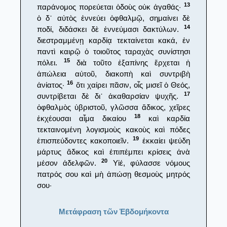
13
παράνομος πορεύεται ὁδοὺς οὐκ ἀγαθάς·
ὁ δ᾿ αὐτὸς ἐννεύει ὀφθαλμῷ, σημαίνει δὲ
14
ποδί, διδάσκει δὲ ἐννεύμασι δακτύλων.
διεστραμμένῃ καρδίᾳ τεκταίνεται κακά, ἐν
παντὶ καιρῷ ὁ τοιοῦτος ταραχὰς συνίστησι
15
πόλει.
διὰ τοῦτο ἐξαπίνης ἔρχεται ἡ
ἀπώλεια αὐτοῦ, διακοπὴ καὶ συντριβὴ
16
ἀνίατος·
ὅτι χαίρει πᾶσιν, οἷς μισεῖ ὁ Θεός,
17
συντρίβεται δὲ δι᾿ ἀκαθαρσίαν ψυχῆς.
ὀφθαλμὸς ὑβριστοῦ, γλῶσσα ἄδικος, χεῖρες
18
ἐκχέουσαι αἷμα δικαίου
καὶ καρδία
τεκταινομένη λογισμοὺς κακοὺς καὶ πόδες
19
ἐπισπεύδοντες κακοποιεῖν.
ἐκκαίει ψεύδη
μάρτυς ἄδικος καὶ ἐπιπέμπει κρίσεις ἀνὰ
20
μέσον ἀδελφῶν.
Υἱέ, φύλασσε νόμους
πατρός σου καὶ μὴ ἀπώσῃ θεσμοὺς μητρός
σου·
Μετάφραση τῶν Ἑβδομήκοντα