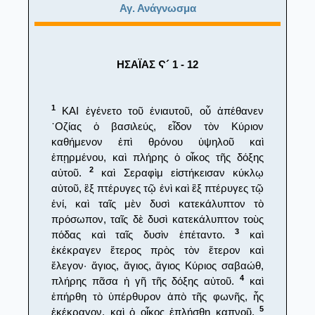
Αγ. Ανάγνωσμα
ΗΣΑΪΑΣ Ϛ´ 1 - 12
1
ΚΑΙ ἐγένετο τοῦ ἐνιαυτοῦ, οὗ ἀπέθανεν
᾿Οζίας ὁ βασιλεύς, εἶδον τὸν Κύριον
καθήμενον ἐπὶ θρόνου ὑψηλοῦ καὶ
ἐπῃρμένου, καὶ πλήρης ὁ οἶκος τῆς δόξης
2
αὐτοῦ.
καὶ Σεραφὶμ εἱστήκεισαν κύκλῳ
αὐτοῦ, ἓξ πτέρυγες τῷ ἑνὶ καὶ ἓξ πτέρυγες τῷ
ἑνί, καὶ ταῖς μὲν δυσὶ κατεκάλυπτον τὸ
πρόσωπον, ταῖς δὲ δυσὶ κατεκάλυπτον τοὺς
3
πόδας καὶ ταῖς δυσὶν ἐπέταντο.
καὶ
ἐκέκραγεν ἕτερος πρὸς τὸν ἕτερον καὶ
ἔλεγον· ἅγιος, ἅγιος, ἅγιος Κύριος σαβαώθ,
4
πλήρης πᾶσα ἡ γῆ τῆς δόξης αὐτοῦ.
καὶ
ἐπήρθη τὸ ὑπέρθυρον ἀπὸ τῆς φωνῆς, ἧς
5
ἐκέκραγον, καὶ ὁ οἶκος ἐπλήσθη καπνοῦ.