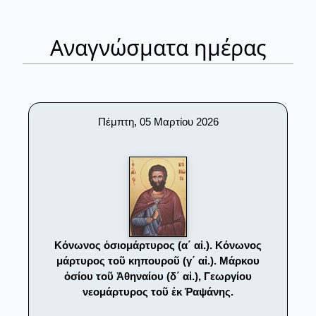
Αναγνώσματα ημέρας
Πέμπτη, 05 Μαρτίου 2026
Κόνωνος ὁσιομάρτυρος (α΄ αἰ.). Κόνωνος
μάρτυρος τοῦ κηπουροῦ (γ΄ αἰ.). Μάρκου
ὁσίου τοῦ Ἀθηναίου (δ΄ αἰ.), Γεωργίου
νεομάρτυρος τοῦ ἐκ Ῥαψάνης.