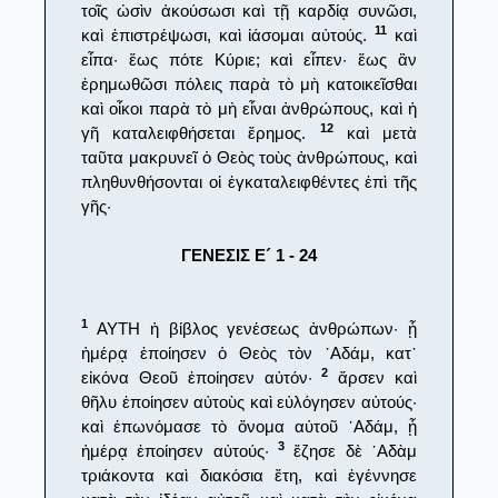
τοῖς ὠσὶν ἀκούσωσι καὶ τῇ καρδίᾳ συνῶσι,
11
καὶ ἐπιστρέψωσι, καὶ ἰάσομαι αὐτούς.
καὶ
εἶπα· ἕως πότε Κύριε; καὶ εἶπεν· ἕως ἂν
ἐρημωθῶσι πόλεις παρὰ τὸ μὴ κατοικεῖσθαι
καὶ οἶκοι παρὰ τὸ μὴ εἶναι ἀνθρώπους, καὶ ἡ
12
γῆ καταλειφθήσεται ἔρημος.
καὶ μετὰ
ταῦτα μακρυνεῖ ὁ Θεὸς τοὺς ἀνθρώπους, καὶ
πληθυνθήσονται οἱ ἐγκαταλειφθέντες ἐπὶ τῆς
γῆς·
ΓΕΝΕΣΙΣ Ε´ 1 - 24
1
ΑΥΤΗ ἡ βίβλος γενέσεως ἀνθρώπων· ᾗ
ἡμέρᾳ ἐποίησεν ὁ Θεὸς τὸν ᾿Αδάμ, κατ᾿
2
εἰκόνα Θεοῦ ἐποίησεν αὐτόν·
ἄρσεν καὶ
θῆλυ ἐποίησεν αὐτοὺς καὶ εὐλόγησεν αὐτούς·
καὶ ἐπωνόμασε τὸ ὄνομα αὐτοῦ ᾿Αδάμ, ᾗ
3
ἡμέρᾳ ἐποίησεν αὐτούς·
ἔζησε δὲ ᾿Αδὰμ
τριάκοντα καὶ διακόσια ἔτη, καὶ ἐγέννησε