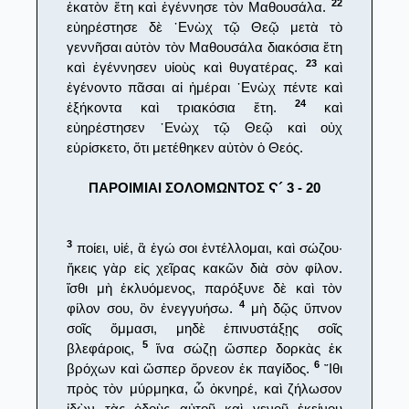
22
ἑκατὸν ἔτη καὶ ἐγέννησε τὸν Μαθουσάλα.
εὐηρέστησε δὲ ᾿Ενὼχ τῷ Θεῷ μετὰ τὸ
γεννῆσαι αὐτὸν τὸν Μαθουσάλα διακόσια ἔτη
23
καὶ ἐγέννησεν υἱοὺς καὶ θυγατέρας.
καὶ
ἐγένοντο πᾶσαι αἱ ἡμέραι ᾿Ενὼχ πέντε καὶ
24
ἑξήκοντα καὶ τριακόσια ἔτη.
καὶ
εὐηρέστησεν ᾿Ενὼχ τῷ Θεῷ καὶ οὐχ
εὑρίσκετο, ὅτι μετέθηκεν αὐτὸν ὁ Θεός.
ΠΑΡΟΙΜΙΑΙ ΣΟΛΟΜΩΝΤΟΣ Ϛ´ 3 - 20
3
ποίει, υἱέ, ἃ ἐγώ σοι ἐντέλλομαι, καὶ σώζου·
ἥκεις γὰρ εἰς χεῖρας κακῶν διὰ σὸν φίλον.
ἴσθι μὴ ἐκλυόμενος, παρόξυνε δὲ καὶ τὸν
4
φίλον σου, ὃν ἐνεγγυήσω.
μὴ δῷς ὕπνον
σοῖς ὄμμασι, μηδὲ ἐπινυστάξῃς σοῖς
5
βλεφάροις,
ἵνα σώζῃ ὥσπερ δορκὰς ἐκ
6
βρόχων καὶ ὥσπερ ὄρνεον ἐκ παγίδος.
῎Ιθι
πρὸς τὸν μύρμηκα, ὦ ὀκνηρέ, καὶ ζήλωσον
ἰδὼν τὰς ὁδοὺς αὐτοῦ καὶ γενοῦ ἐκείνου