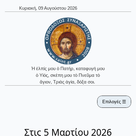
Κυριακή, 09 Αυγούστου 2026
Ἡ ἐλπίς μου ὁ Πατήρ, καταφυγή μου
ὁ Υἱός, σκέπη μου τὸ Πνεῦμα τὸ
ἅγιον, Τριὰς ἁγία, δόξα σοι.
Επιλογές ☰
Στις 5 Μαρτίου 2026