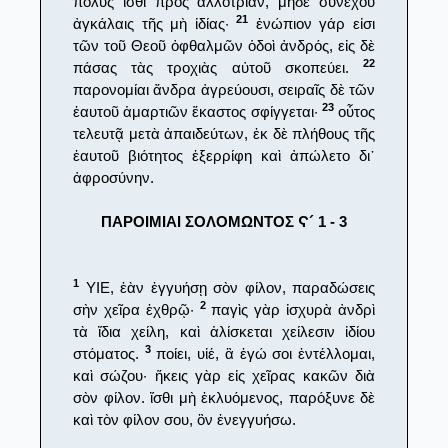
πολὺς ἴσθι πρὸς ἀλλοτρίαν, μηδὲ συνέχου
21
ἀγκάλαις τῆς μὴ ἰδίας·
ἐνώπιον γάρ εἰσι
τῶν τοῦ Θεοῦ ὀφθαλμῶν ὁδοὶ ἀνδρός, εἰς δὲ
22
πάσας τὰς τροχιὰς αὐτοῦ σκοπεύει.
παρονομίαι ἄνδρα ἀγρεύουσι, σειραῖς δὲ τῶν
23
ἑαυτοῦ ἁμαρτιῶν ἕκαστος σφίγγεται·
οὗτος
τελευτᾷ μετὰ ἀπαιδεύτων, ἐκ δὲ πλήθους τῆς
ἑαυτοῦ βιότητος ἐξερρίφη καὶ ἀπώλετο δι᾿
ἀφροσύνην.
ΠΑΡΟΙΜΙΑΙ ΣΟΛΟΜΩΝΤΟΣ Ϛ´ 1 - 3
1
ΥΙΕ, ἐὰν ἐγγυήσῃ σὸν φίλον, παραδώσεις
2
σὴν χεῖρα ἐχθρῷ·
παγὶς γὰρ ἰσχυρὰ ἀνδρὶ
τὰ ἴδια χείλη, καὶ ἁλίσκεται χείλεσιν ἰδίου
3
στόματος.
ποίει, υἱέ, ἃ ἐγώ σοι ἐντέλλομαι,
καὶ σώζου· ἥκεις γὰρ εἰς χεῖρας κακῶν διὰ
σὸν φίλον. ἴσθι μὴ ἐκλυόμενος, παρόξυνε δὲ
καὶ τὸν φίλον σου, ὃν ἐνεγγυήσω.