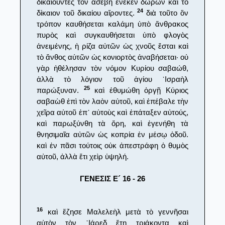
δικαιοῦντες τὸν ἀσεβῆ ἕνεκεν δώρων καὶ τὸ
24
δίκαιον τοῦ δικαίου αἴροντες.
διὰ τοῦτο ὃν
τρόπον καυθήσεται καλάμη ὑπὸ ἄνθρακος
πυρὸς καὶ συγκαυθήσεται ὑπὸ φλογὸς
ἀνειμένης, ἡ ρίζα αὐτῶν ὡς χνοῦς ἔσται καὶ
τὸ ἄνθος αὐτῶν ὡς κονιορτὸς ἀναβήσεται· οὐ
γὰρ ἠθέλησαν τὸν νόμον Κυρίου σαβαώθ,
ἀλλὰ τὸ λόγιον τοῦ ἁγίου ᾿Ισραὴλ
25
παρώξυναν.
καὶ ἐθυμώθη ὀργῇ Κύριος
σαβαὼθ ἐπὶ τὸν λαὸν αὐτοῦ, καὶ ἐπέβαλε τὴν
χεῖρα αὐτοῦ ἐπ᾿ αὐτοὺς καὶ ἐπάταξεν αὐτούς,
καὶ παρωξύνθη τὰ ὄρη, καὶ ἐγενήθη τὰ
θνησιμαῖα αὐτῶν ὡς κοπρία ἐν μέσῳ ὁδοῦ.
καὶ ἐν πᾶσι τούτοις οὐκ ἀπεστράφη ὁ θυμὸς
αὐτοῦ, ἀλλὰ ἔτι χεὶρ ὑψηλή.
ΓΕΝΕΣΙΣ Ε´ 16 - 26
16
καὶ ἔζησε Μαλελεὴλ μετὰ τὸ γεννῆσαι
αὐτὸν τὸν ᾿Ιάρεδ ἔτη τριάκοντα καὶ