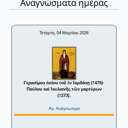
Αναγνώσματα ημέρας
Τετάρτη, 04 Μαρτίου 2026
Γερασίμου ὁσίου τοῦ ἐν Ἰορδάνῃ (†475)·
Παύλου καὶ Ἰουλιανῆς τῶν μαρτύρων
(†273).
Αγ. Ανάγνωσμα