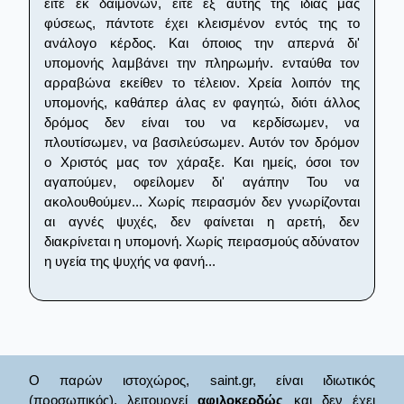
είτε εκ δαιμόνων, είτε εξ αυτής της ιδίας μας
φύσεως, πάντοτε έχει κλεισμένον εντός της το
ανάλογο κέρδος. Και όποιος την απερνά δι'
υπομονής λαμβάνει την πληρωμήν. ενταύθα τον
αρραβώνα εκείθεν το τέλειον. Χρεία λοιπόν της
υπομονής, καθάπερ άλας εν φαγητώ, διότι άλλος
δρόμος δεν είναι του να κερδίσωμεν, να
πλουτίσωμεν, να βασιλεύσωμεν. Αυτόν τον δρόμον
ο Χριστός μας τον χάραξε. Και ημείς, όσοι τον
αγαπούμεν, οφείλομεν δι' αγάπην Του να
ακολουθούμεν... Χωρίς πειρασμόν δεν γνωρίζονται
αι αγνές ψυχές, δεν φαίνεται η αρετή, δεν
διακρίνεται η υπομονή. Χωρίς πειρασμούς αδύνατον
η υγεία της ψυχής να φανή...
Ο παρών ιστοχώρος, saint.gr, είναι ιδιωτικός
(προσωπικός), λειτουργεί
αφιλοκερδώς
και δεν έχει