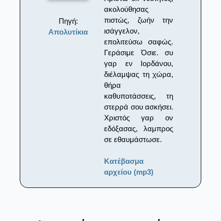
ακολούθησας
πιστώς, ζωήν την
Πηγή:
ισάγγελον,
Απολυτίκια
επολιτεύσω σαφώς.
Γεράσιμε Όσιε. συ
γαρ εν Ιορδάνου,
διέλαμψας τη χώρα,
θήρα
καθυποτάσσεις, τη
στερρά σου ασκήσει.
Χριστός γαρ ον
εδόξασας, λαμπρος
σε εθαυμάστωσε.
Κατέβασμα
αρχείου (mp3)