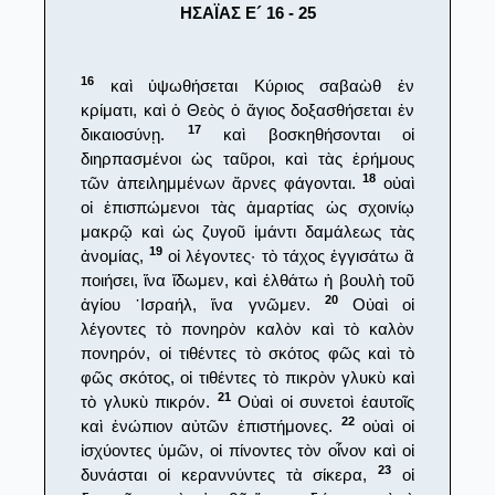
ΗΣΑΪΑΣ Ε´ 16 - 25
16
καὶ ὑψωθήσεται Κύριος σαβαὼθ ἐν
κρίματι, καὶ ὁ Θεὸς ὁ ἅγιος δοξασθήσεται ἐν
17
δικαιοσύνῃ.
καὶ βοσκηθήσονται οἱ
διηρπασμένοι ὡς ταῦροι, καὶ τὰς ἐρήμους
18
τῶν ἀπειλημμένων ἄρνες φάγονται.
οὐαὶ
οἱ ἐπισπώμενοι τὰς ἁμαρτίας ὡς σχοινίῳ
μακρῷ καὶ ὡς ζυγοῦ ἱμάντι δαμάλεως τὰς
19
ἀνομίας,
οἱ λέγοντες· τὸ τάχος ἐγγισάτω ἃ
ποιήσει, ἵνα ἴδωμεν, καὶ ἐλθάτω ἡ βουλὴ τοῦ
20
ἁγίου ᾿Ισραήλ, ἵνα γνῶμεν.
Οὐαὶ οἱ
λέγοντες τὸ πονηρὸν καλὸν καὶ τὸ καλὸν
πονηρόν, οἱ τιθέντες τὸ σκότος φῶς καὶ τὸ
φῶς σκότος, οἱ τιθέντες τὸ πικρὸν γλυκὺ καὶ
21
τὸ γλυκὺ πικρόν.
Οὐαὶ οἱ συνετοὶ ἑαυτοῖς
22
καὶ ἐνώπιον αὐτῶν ἐπιστήμονες.
οὐαὶ οἱ
ἰσχύοντες ὑμῶν, οἱ πίνοντες τὸν οἶνον καὶ οἱ
23
δυνάσται οἱ κεραννύντες τὰ σίκερα,
οἱ