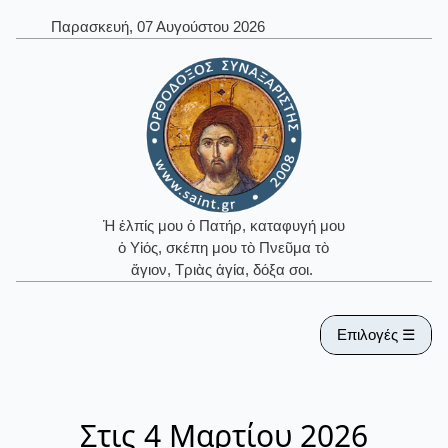
Παρασκευή, 07 Αυγούστου 2026
Ἡ ἐλπίς μου ὁ Πατήρ, καταφυγή μου
ὁ Υἱός, σκέπη μου τὸ Πνεῦμα τὸ
ἅγιον, Τριὰς ἁγία, δόξα σοι.
Επιλογές ☰
Στις 4 Μαρτίου 2026