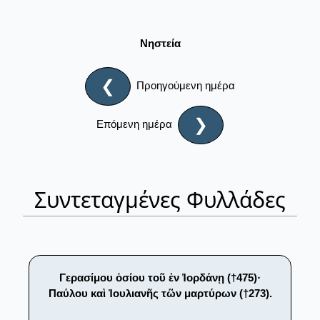
Νηστεία
❮
Προηγούμενη ημέρα
❯
Επόμενη ημέρα
Συντεταγμένες Φυλλάδες
Γερασίμου ὁσίου τοῦ ἐν Ἰορδάνῃ (†475)·
Παύλου καὶ Ἰουλιανῆς τῶν μαρτύρων (†273).