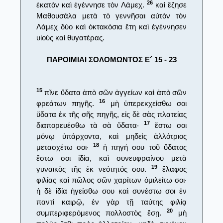
26
ἑκατὸν καὶ ἐγέννησε τὸν Λάμεχ.
καὶ ἔζησε
Μαθουσάλα μετὰ τὸ γεννῆσαι αὐτὸν τὸν
Λάμεχ δύο καὶ ὀκτακόσια ἔτη καὶ ἐγέννησεν
υἱοὺς καὶ θυγατέρας.
ΠΑΡΟΙΜΙΑΙ ΣΟΛΟΜΩΝΤΟΣ Ε´ 15 - 23
15
πῖνε ὕδατα ἀπὸ σῶν ἀγγείων καὶ ἀπὸ σῶν
16
φρεάτων πηγῆς.
μὴ ὑπερεκχείσθω σοι
ὕδατα ἐκ τῆς σῆς πηγῆς, εἰς δὲ σὰς πλατείας
17
διαπορευέσθω τὰ σὰ ὕδατα·
ἔστω σοι
μόνῳ ὑπάρχοντα, καὶ μηδεὶς ἀλλότριος
18
μετασχέτω σοι·
ἡ πηγή σου τοῦ ὕδατος
ἔστω σοι ἰδία, καὶ συνευφραίνου μετὰ
19
γυναικὸς τῆς ἐκ νεότητός σου.
ἔλαφος
φιλίας καὶ πῶλος σῶν χαρίτων ὁμιλείτω σοι·
ἡ δὲ ἰδία ἡγείσθω σου καὶ συνέστω σοι ἐν
παντὶ καιρῷ, ἐν γὰρ τῇ ταύτης φιλίᾳ
20
συμπεριφερόμενος πολλοστὸς ἔσῃ.
μὴ