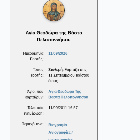
Αγία Θεοδώρα της Βάστα
Πελοποννήσου
Ημερομηνία
11/09/2026
Εορτής:
Τύπος
Σταθερή.
Εορτάζει στις
εορτής:
11 Σεπτεμβρίου εκάστου
έτους.
Άγιοι που
Αγια Θεοδωρα Της
εορτάζουν:
Βαστα Πελοποννησου
Τελευταία
11/09/2011 16:57
ενημέρωση:
Περιεχόμενα:
Βιογραφία
Αγιογραφίες /