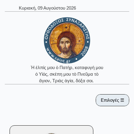
Κυριακή, 09 Αυγούστου 2026
Ἡ ἐλπίς μου ὁ Πατήρ, καταφυγή μου
ὁ Υἱός, σκέπη μου τὸ Πνεῦμα τὸ
ἅγιον, Τριὰς ἁγία, δόξα σοι.
Επιλογές ☰