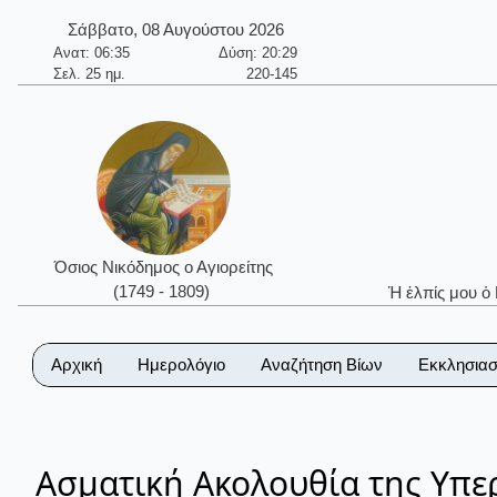
Σάββατο, 08 Αυγούστου 2026
Ανατ: 06:35
Δύση: 20:29
Σελ. 25 ημ.
220-145
Όσιος Νικόδημος ο Αγιορείτης
(1749 - 1809)
Ἡ ἐλπίς μου ὁ
Αρχική
Ημερολόγιο
Αναζήτηση Βίων
Εκκλησιασ
Ασματική Ακολουθία της Υπε