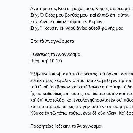
Ἀγαπήσω σε, Κύριε ἡ ἰσχὺς μου, Κύριος στερέωμά μ
Στίχ. Ὁ Θεός μου βοηθός μου, καὶ ἐλπιῶ ἐπ᾿ αὐτόν.
Στίχ. Αἰνῶν ἐπικαλέσομαι τὸν Κύριον.
Στίχ. Ἤκουσεν ἐκ ναοῦ ἁγίου αὑτοῦ φωνῆς μου.
Εἶτα τὰ Ἀναγνώσματα.
Γενέσεως τὸ Ἀνάγνωσμα.
(Κεφ. κη΄ 10-17)
Ἐξῆλθεν Ἰακὼβ ἀπὸ τοῦ φρέατος τοῦ ὅρκου, καὶ ἐπο
ἔθηκε πρὸς κεφαλὴν αὐτοῦ· καὶ ἐκοιμήθη ἐν τῷ τόπῳ 
τοῦ Θεοῦ ἀνέβαινον καὶ κατέβαινον ἐπ᾿ αὐτήν· ὁ δὲ
ἧς σὺ καθεύδεις ἐπ᾿ αὐτῆς, σοὶ δώσω αὐτὴν καὶ τῷ
καὶ ἐπὶ Ἀνατολάς· καὶ ἐνευλογηθήσονται ἐν σοὶ πᾶσ
καὶ ἀποστρέψω σε εἰς τὴν γῆν ταύτην· ὅτι οὐ μή σε
Κύριος ἐν τῷ τόπῳ τούτῳ, ἐγὼ δὲ οὐκ ᾔδειν. Καὶ ἐφο
Προφητείας Ἰεζεκιὴλ τὸ Ἀνάγνωσμα.