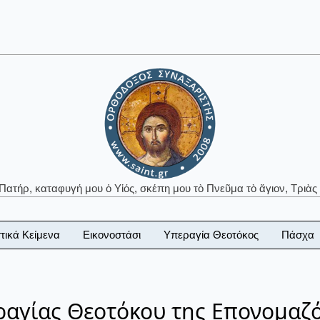
 Πατήρ, καταφυγή μου ὁ Υἱός, σκέπη μου τὸ Πνεῦμα τὸ ἅγιον, Τριὰς 
τικά Κείμενα
Εικονοστάσι
Υπεραγία Θεοτόκος
Πάσχα
ραγίας Θεοτόκου της Επονομαζ