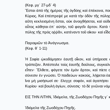
(Κεφ. μγ΄ 27-μδ΄ 4)
Ἔσται ἀπὸ τῆς ἡμέρας τῆς ὀγδόης καὶ ἐπέκεινα, πο
Κύριος. Καὶ ἐπέστρεψέ με κατὰ τὴν ὁδὸν τῆς πύλη
αὕτη κεκλεισμένη ἔσται, οὐκ ἀνοιχθήσεται, καὶ οὐδε
οὗτος κάθηται ἐπ᾿ αὐτήν, τοῦ φαγεῖν ἄρτον. Κατὰ 
πύλης τῆς πρὸς οῤῥᾶν, κατέναντι τοῦ οἴκου· καὶ εἶδο
Παροιμιῶν τὸ Ἀνάγνωσμα.
(Κεφ. θ΄ 1-11)
Ἡ Σοφία ᾠκοδόμησεν ἑαυτῇ οἶκον, καὶ ὑπήρεισε σ
τράπεζαν. Ἀπέστειλε τοὺς ἑαυτῆς δούλους, συγκα
εἶπεν· Ἔλθετε, φάγετε τὸν ἐμὸν ἄρτον, καὶ πίετε
σύνεσιν ἐν γνώσει. Ὁ παιδεύων κακούς, λήψεται ἑ
ἵνα μὴ μισήσωσί σε· ἔλεγχε σοφόν, καὶ ἀγαπήσει
Κυρίου· καὶ βουλὴ ἁγίων, σύνεσις· τὸ δὲ γνῶναι νό
ΕΙΣ ΤΗΝ ΛΙΤΗΝ, Ἰδιόμελα, τῆς Ζωοδόχου Πηγῆς γ΄ 
Ἰδιόμελα τῆς Ζωοδόχου Πηγῆς.