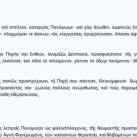
 σοὶ τετέλεκε, καταρχὰς Πανάμωμε· καὶ γὰρ ἄνωθεν, ἐμφανῶς ἔσ
 πλημμύραν τε ἰάσεων, τὰς εὐεργεσίας προῤῥέουσαν, ἅπασιν ἀφθό
ὴν Πηγὴν τὴν ἔνθεον, ὀνομάζω Δέσποινα, προσφυέστατα· τῆς γὰ
ς ἑκάστοτε, καὶ πᾶσι τὸ αἰτούμενον, γίνεται τὸ ὕδωρ πινόμενον·
ς πιστῶς προστρέχουσι, τῇ Πηγῇ σου πάντοτε, Θεονύμφευτε· δωρε
 προσιόντας σοι· χωλοὺς πολλοὺς ἀνώρθωσας, καὶ τοὺς παρειμ
 πάθη ἐθεράπευσας.
 λεπροῖς Πανύμνητε ὡς φιλεύσπλαγχνος, τῆς θαυμαστῆς προστασίας
τερ Ἁγνὴ Φανερωμένη, τῶν νοσούντων θεραπεία, καὶ θλιβομένων π