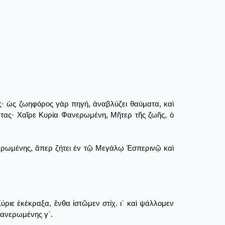
ας· ὡς ζωηφόρος γὰρ πηγή, ἀναβλύζει θαύματα, καὶ
οντας· Χαῖρε Κυρία Φανερωμένη, Μῆτερ τῆς ζωῆς, ὁ
νερωμένης, ἅπερ ζήτει ἐν τῷ Μεγάλῳ Ἑσπερινῷ καὶ
ριε ἐκέκραξα, ἔνθα ἱστῶμεν στίχ. ι΄ καὶ ψάλλομεν
Φανερωμένης γ΄.