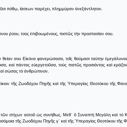
οῦσι πόθῳ, ἰάσεων παρέχει, πλημμύραν ἀνεξάντλητον.
νου ῥύου, τοὺς ἐπιβοωμένους, πιστῶς τὴν προστασίαν σου.
ὴν θείαν σου Εἰκόνα φανερώσασα, τοῖς θαύμασι ταύτην ἐμεγάλυν
υσα, καὶ πάντας εὐεργετοῦσα, τοὺς πιστῶς προσιόντας καὶ κράζ
καὶ σώσας τὸ ἀνθρώπινον.
λυτίκιον τῆς Ζωοδόχου Πηγῆς καὶ τῆς Ὑπεραγίας Θεοτόκου τῆς Φα
τῶν στίχων αὐτοῦ ὡς συνήθως. Μεθ᾿ ὃ Συναπτὴ Μεγάλη καὶ τὸ Κύ
ροσόμοια τῆς Ζωοδόχου Πηγῆς γ΄ καὶ τῆς Ὑπεραγίας Θεοτόκου τῆς 