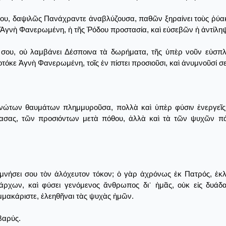
σου, δαψιλῶς Πανάχραντε ἀναβλύζουσα, παθῶν ξηραίνει τοὺς ῥύακας
Ἁγνὴ Φανερωμένη, ἡ τῆς Ῥόδου προστασία, καὶ εὐσεβῶν ἡ ἀντίληψ
σου, οὐ λαμβάνει Δέσποινα τὰ δωρήματα, τῆς ὑπὲρ νοῦν εὐσπλα
εοτόκε Ἁγνὴ Φανερωμένη, τοῖς ἐν πίστει προσιοῦσι, καὶ ἀνυμνοῦσί σ
κενώτων θαυμάτων πλημμυροῦσα, πολλὰ καὶ ὑπὲρ φύσιν ἐνεργεῖς
ασας, τῶν προσιόντων μετὰ πόθου, ἀλλὰ καὶ τὰ τῶν ψυχῶν πά
υμνήσει σου τὸν ἀλόχευτον τόκον; ὁ γὰρ ἀχρόνως ἐκ Πατρός, ἐκ
ρχων, καὶ φύσει γενόμενος ἄνθρωπος δι᾿ ἡμᾶς, οὐκ εἰς δυά
μμακάριστε, ἐλεηθῆναι τὰς ψυχὰς ἡμῶν.
βαρύς.