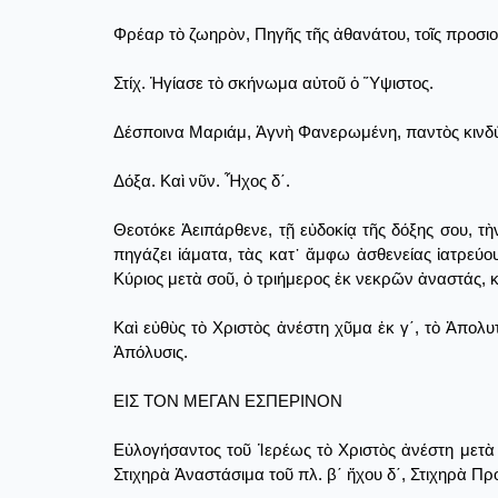
Φρέαρ τὸ ζωηρὸν, Πηγῆς τῆς ἀθανάτου, τοῖς προσι
Στίχ. Ἡγίασε τὸ σκήνωμα αὐτοῦ ὁ Ὕψιστος.
Δέσποινα Μαριάμ, Ἁγνὴ Φανερωμένη, παντὸς κινδύ
Δόξα. Καὶ νῦν. Ἦχος δ΄.
Θεοτόκε Ἀειπάρθενε, τῇ εὐδοκίᾳ τῆς δόξης σου, τ
πηγάζει ἰάματα, τὰς κατ᾿ ἄμφω ἀσθενείας ἰατρεύο
Κύριος μετὰ σοῦ, ὀ τριήμερος ἐκ νεκρῶν ἀναστάς, 
Καὶ εὐθὺς τὸ Χριστὸς ἀνέστη χῦμα ἐκ γ΄, τὸ Ἀπο
Ἀπόλυσις.
ΕΙΣ ΤΟΝ ΜΕΓΑΝ ΕΣΠΕΡΙΝΟΝ
Εὐλογήσαντος τοῦ Ἱερέως τὸ Χριστὸς ἀνέστη μετὰ 
Στιχηρὰ Ἀναστάσιμα τοῦ πλ. β΄ ἤχου δ΄, Στιχηρὰ Π