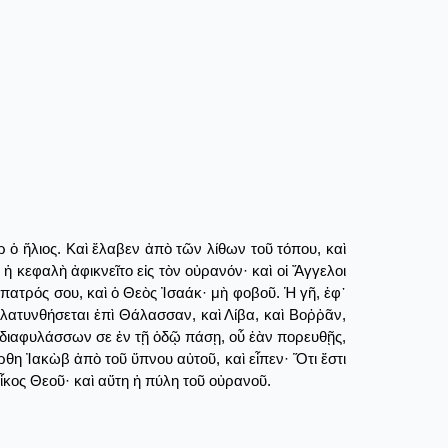
 ὁ ἥλιος. Καὶ ἔλαβεν ἀπὸ τῶν λίθων τοῦ τόπου, καὶ
 ἡ κεφαλὴ ἀφικνεῖτο εἰς τὸν οὐρανόν· καὶ οἱ Ἄγγελοι
 πατρός σου, καὶ ὁ Θεὸς Ἰσαάκ· μὴ φοβοῦ. Ἡ γῆ, ἐφ᾿
πλατυνθήσεται ἐπὶ Θάλασσαν, καὶ Λίβα, καὶ Βοῤῥᾶν,
ῦ, διαφυλάσσων σε ἐν τῇ ὁδῷ πάσῃ, οὗ ἐὰν πορευθῇς,
ρθη Ἰακὼβ ἀπὸ τοῦ ὕπνου αὐτοῦ, καὶ εἶπεν· Ὅτι ἔστι
οἶκος Θεοῦ· καὶ αὕτη ἡ πύλη τοῦ οὐρανοῦ.