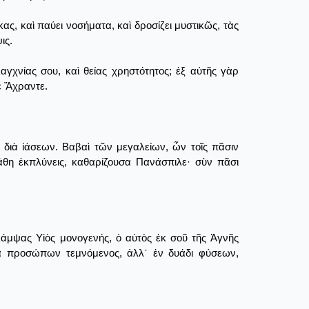
, καὶ παύει νοσήματα, καὶ δροσίζει μυστικῶς, τὰς
ις.
γχνίας σου, καὶ θείας χρηστότητος; ἐξ αὐτῆς γὰρ
ε Ἄχραντε.
 διὰ ἰάσεων. Βαβαὶ τῶν μεγαλείων, ὧν τοῖς πᾶσιν
θη ἐκπλύνεις, καθαρίζουσα Πανάσπιλε· σὺν πᾶσι
λάμψας Υἱὸς μονογενής, ὁ αὐτὸς ἐκ σοῦ τῆς Ἁγνῆς
δα προσώπων τεμνόμενος, ἀλλ᾿ ἐν δυάδι φύσεων,