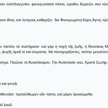
 ἄκραν εὐσπλαγχνίαν, φανερώσασα πάλαι, ὡραῖον δωρεῶν σου τῶν
τα ἰᾶται, καὶ λεπροὺς καθαρίζει· διὸ Φανερωμένη Κόρη Ἁγνή, πρὸ
ῶν πιστῶν τὰ συστήματα· καὶ γὰρ ἡ πηγὴ τῆς ζωῆς, ἡ Θεοτόκος Μ
, ψυχῆς ὁμοῦ τε καὶ σώματος· διὸ πανηγυρίζοντες, ταύτην μεγαλύν
τιχα. Πρῶτον τὸ Ἀναστάσιμον, Τὴν Ἀνάστασίν σου, Χριστὲ Σωτήρ... 
 καὶ γενεᾷ.
ἀσθενοῦσι· προσέλθωμεν οὖν πίστει, καὶ χάριν ἀρυσώμεθα.
οῦ λαοῦ.