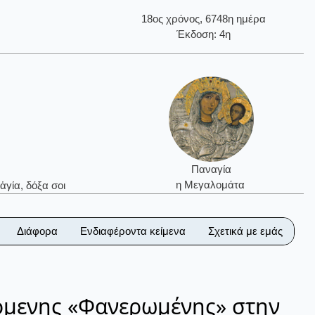
18ος χρόνος, 6748η ημέρα
Έκδοση: 4η
Παναγία
η Μεγαλομάτα
ἁγία, δόξα σοι
Διάφορα
Ενδιαφέροντα κείμενα
Σχετικά με εμάς
όμενης «Φανερωμένης» στην