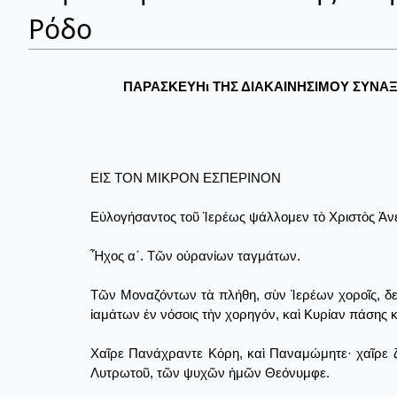
Ρόδο
ΠΑΡΑΣΚΕΥΗι ΤΗΣ ΔΙΑΚΑΙΝΗΣΙΜΟΥ ΣΥΝΑ
ΕΙΣ ΤΟΝ ΜΙΚΡΟΝ ΕΣΠΕΡΙΝΟΝ
Εὐλογήσαντος τοῦ Ἱερέως ψάλλομεν τὸ Χριστὸς Ἀνέσ
Ἦχος α΄. Τῶν οὐρανίων ταγμάτων.
Τῶν Μοναζόντων τὰ πλήθη, σὺν Ἱερέων χοροῖς, δ
ἰαμάτων ἐν νόσοις τὴν χορηγόν, καὶ Κυρίαν πάσης κ
Χαῖρε Πανάχραντε Κόρη, καὶ Παναμώμητε· χαῖρε ζω
Λυτρωτοῦ, τῶν ψυχῶν ἡμῶν Θεόνυμφε.