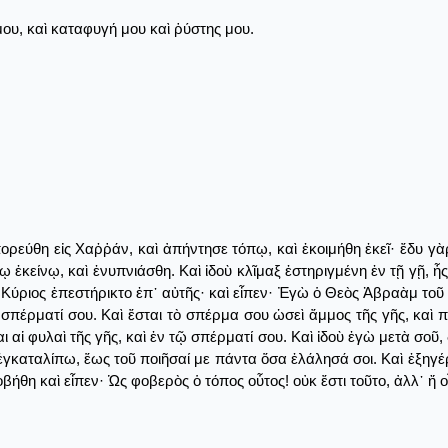
ου, καὶ καταφυγή μου καὶ ῥύστης μου.
ρεύθη εἰς Χαῤῥάν, καὶ ἀπήντησε τόπῳ, καὶ ἐκοιμήθη ἐκεῖ· ἔδυ γὰρ
ἐκείνῳ, καὶ ἐνυπνιάσθη. Καὶ ἰδοὺ κλῖμαξ ἐστηριγμένη ἐν τῇ γῇ, ἧς
 Κύριος ἐπεστήρικτο ἐπ᾿ αὐτῆς· καὶ εἶπεν· Ἐγὼ ὁ Θεὸς Ἀβραὰμ τοῦ
 σπέρματί σου. Καὶ ἔσται τὸ σπέρμα σου ὡσεὶ ἄμμος τῆς γῆς, καὶ 
αι αἱ φυλαὶ τῆς γῆς, καὶ ἐν τῷ σπέρματί σου. Καὶ ἰδοὺ ἐγὼ μετὰ σο
 ἐγκαταλίπω, ἕως τοῦ ποιῆσαί με πάντα ὅσα ἐλάλησά σοι. Καὶ ἐξηγέ
βήθη καὶ εἶπεν· Ὡς φοβερὸς ὁ τόπος οὗτος! οὐκ ἔστι τοῦτο, ἀλλ᾿ ἤ 