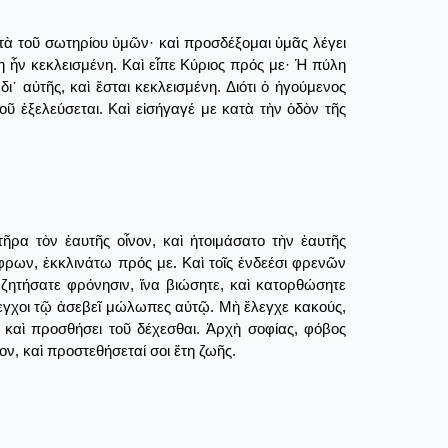
 τὰ τοῦ σωτηρίου ὑμῶν· καὶ προσδέξομαι ὑμᾶς λέγει
 ἦν κεκλεισμένη. Καὶ εἶπε Κύριος πρός με· Ἡ πύλη
δι᾿ αὐτῆς, καὶ ἔσται κεκλεισμένη. Διότι ὁ ἡγούμενος
οῦ ἐξελεύσεται. Καὶ εἰσήγαγέ με κατὰ τὴν ὁδὸν τῆς
ῆρα τὸν ἑαυτῆς οἶνον, καὶ ἡτοιμάσατο τὴν ἑαυτῆς
ρων, ἐκκλινάτω πρός με. Καὶ τοῖς ἐνδεέσι φρενῶν
 ζητήσατε φρόνησιν, ἵνα βιώσητε, καὶ κατορθώσητε
λεγχοι τῷ ἀσεβεῖ μώλωπες αὐτῷ. Μὴ ἔλεγχε κακούς,
 καὶ προσθήσει τοῦ δέχεσθαι. Ἀρχὴ σοφίας, φόβος
ν, καὶ προστεθήσεταί σοι ἔτη ζωῆς.