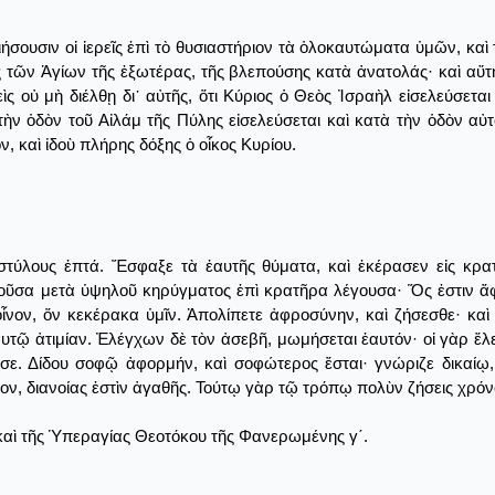
ιήσουσιν οἱ ἱερεῖς ἐπὶ τὸ θυσιαστήριον τὰ ὁλοκαυτώματα ὑμῶν, καὶ
ς τῶν Ἁγίων τῆς ἐξωτέρας, τῆς βλεπούσης κατὰ ἀνατολάς· καὶ αὕτη
ὶς οὐ μὴ διέλθῃ δι᾿ αὐτῆς, ὅτι Κύριος ὁ Θεὸς Ἰσραὴλ εἰσελεύσεται 
τὴν ὁδὸν τοῦ Αἰλάμ τῆς Πύλης εἰσελεύσεται καὶ κατὰ τὴν ὁδὸν αὐτ
ν, καὶ ἰδοὺ πλήρης δόξης ὁ οἶκος Κυρίου.
τύλους ἑπτά. Ἔσφαξε τὰ ἑαυτῆς θύματα, καὶ ἐκέρασεν εἰς κρατ
λοῦσα μετὰ ὑψηλοῦ κηρύγματος ἐπὶ κρατῆρα λέγουσα· Ὅς ἐστιν ἄφ
 οἶνον, ὅν κεκέρακα ὑμῖν. Ἀπολίπετε ἀφροσύνην, καὶ ζήσεσθε· καὶ
αυτῷ ἀτιμίαν. Ἐλέγχων δὲ τὸν ἀσεβῆ, μωμήσεται ἑαυτόν· οἱ γὰρ ἔ
 σε. Δίδου σοφῷ ἀφορμήν, καὶ σοφώτερος ἔσται· γνώριζε δικαίῳ,
μον, διανοίας ἐστὶν ἀγαθῆς. Τούτῳ γὰρ τῷ τρόπῳ πολὺν ζήσεις χρόνο
καὶ τῆς Ὑπεραγίας Θεοτόκου τῆς Φανερωμένης γ΄.