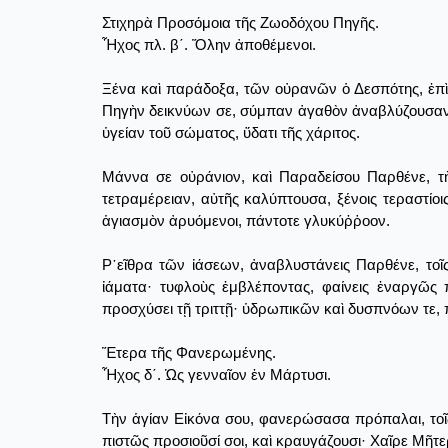
Στιχηρὰ Προσόμοια τῆς Ζωοδόχου Πηγῆς.
Ἦχος πλ. β΄. Ὅλην ἀποθέμενοι.
Ξένα καὶ παράδοξα, τῶν οὐρανῶν ὁ Δεσπότης, ἐπὶ
Πηγὴν δεικνύων σε, σύμπαν ἀγαθὸν ἀναβλύζουσαν·
ὑγείαν τοῦ σώματος, ὕδατι τῆς χάριτος.
Μάννα σε οὐράνιον, καὶ Παραδείσου Παρθένε, τ
τετραμέρειαν, αὐτῆς καλύπτουσα, ξένοις τεραστίοι
ἁγιασμὸν ἀρυόμενοι, πάντοτε γλυκύῤῥοον.
Ρ῾εῖθρα τῶν ἰάσεων, ἀναβλυστάνεις Παρθένε, τοῖ
ἰάματα· τυφλοὺς ἐμβλέποντας, φαίνεις ἐναργῶς
προσχύσει τῇ τριττῇ· ὑδρωπικῶν καὶ δυσπνόων τε,
Ἕτερα τῆς Φανερωμένης.
Ἦχος δ΄. Ὡς γενναῖον ἐν Μάρτυσι.
Τὴν ἁγίαν Εἰκόνα σου, φανερώσασα πρόπαλαι, τοῖς
πιστῶς προσιοῦσί σοι, καὶ κραυγάζουσι· Χαῖρε Μῆ