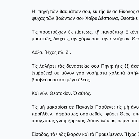
Η῾ πηγὴ τῶν θαυμάτων σου, ἐκ τῆς θείας Εἰκόνος 
ψυχὰς τῶν βοώντων σοι· Χαῖρε Δέσποινα, Θεοτόκε 
Τὶς προστρέχων ἐκ πίστεως, τῇ πανσέπτῳ Εἰκόνι 
μυστικῶς, διαχέεις τὴν χάριν σου, τὴν σωτήριον, Θ
Δόξα. Ἦχος πλ. δ΄.
Τίς λαλήσει τὰς δυναστείας σου Πηγή; ἥτις ἐξ ἀ
ἐπιῤῥέεις! οὐ μόνον γὰρ νοσήματα χαλεπὰ ἀπήλ
βραβεύουσα καὶ μέγα ἔλεος.
Καὶ νῦν. Θεοτοκίον. Ὁ αὐτός.
Τίς μὴ μακαρίσει σε Παναγία Παρθένε; τίς μὴ ἀν
προῆλθεν, ἀφράστως σαρκωθείς, φύσει Θεὸς ὑπά
ἀσυγχύτως γνωριζόμενος. Αὐτὸν ἱκέτευε, σεμνὴ πα
Εἴσοδος, τὸ Φῶς ἱλαρὸν καὶ τὸ Προκείμενον. Ἦχος 