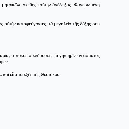
 μητρικῶν, σκεῦος ταύτην ἀνέδειξας, Φανερωμένη
ς αὐτὴν καταφεύγοντες, τὰ μεγαλεῖα τῆς δόξης σου
αρία, ὁ πόκος ὁ ἔνδροσος, πηγὴν ἡμῖν ἁγιάσματος
ομεν.
καὶ εἶτα τὰ ἑξῆς τῆς Θεοτόκου.