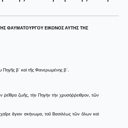
ΤΗΣ ΘΑΥΜΑΤΟΥΡΓΟΥ ΕΙΚΟΝΟΣ ΑΥΤΗΣ ΤΗΣ
υ Πηγῆς β΄ καὶ τῆς Φανερωμένης β΄.
 ῥεῖθρα ζωῆς, τὴν Πηγὴν τὴν χρυσόῤῥειθρον, τῶν
· χαῖρε ἅγιον σκήνωμα, τοῦ Βασιλέως τῶν ὅλων καὶ