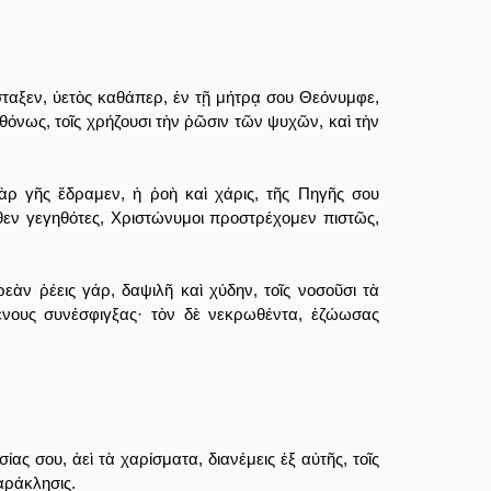
ταξεν, ὑετὸς καθάπερ, ἐν τῇ μήτρᾳ σου Θεόνυμφε,
νως, τοῖς χρήζουσι τὴν ῥῶσιν τῶν ψυχῶν, καὶ τὴν
ρ γῆς ἔδραμεν, ἡ ῥοὴ καὶ χάρις, τῆς Πηγῆς σου
 ὅθεν γεγηθότες, Χριστώνυμοι προστρέχομεν πιστῶς,
ὰν ῥέεις γάρ, δαψιλῆ καὶ χύδην, τοῖς νοσοῦσι τὰ
ένους συνέσφιγξας· τὸν δὲ νεκρωθέντα, ἐζώωσας
 σου, ἀεὶ τὰ χαρίσματα, διανέμεις ἐξ αὐτῆς, τοῖς
αράκλησις.