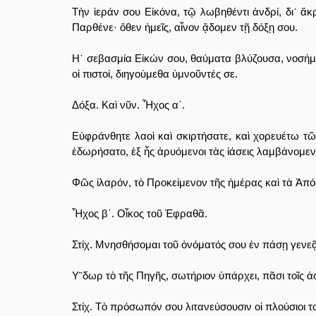
Τὴν ἱεράν σου Εἰκόνα, τῷ λωβηθέντι ἀνδρί, δι᾿
Παρθένε· ὅθεν ἡμεῖς, αἶνον ᾄδομεν τῇ δόξῃ σου.
Η῾ σεβασμία Εἰκών σου, θαύματα βλύζουσα, νοσήμα
οἱ πιστοί, διηγούμεθα ὑμνοῦντές σε.
Δόξα. Καὶ νῦν. Ἦχος α΄.
Εὐφράνθητε λαοὶ καὶ σκιρτήσατε, καὶ χορευέτω τ
ἐδωρήσατο, ἐξ ἧς ἀρυόμενοι τὰς ἰάσεις λαμβάνομεν
Φῶς ἱλαρόν, τὸ Προκείμενον τῆς ἡμέρας καὶ τὰ Ἀπόσ
Ἦχος β΄. Οἶκος τοῦ Ἐφραθᾶ.
Στίχ. Μνησθήσομαι τοῦ ὀνόματός σου ἐν πάσῃ γενεᾷ
Υ῝δωρ τὸ τῆς Πηγῆς, σωτήριον ὑπάρχει, πᾶσι τοῖς 
Στίχ. Τὸ πρόσωπόν σου λιτανεύσουσιν οἱ πλούσιοι τ