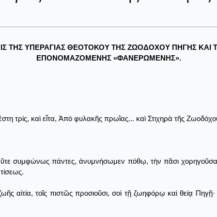
ΞΙΣ ΤΗΣ ΥΠΕΡΑΓΙΑΣ ΘΕΟΤΟΚΟΥ ΤΗΣ ΖΩΟΔΟΧΟΥ ΠΗΓΗΣ ΚΑΙ 
ΕΠΟΝΟΜΑΖΟΜΕΝΗΣ «ΦΑΝΕΡΩΜΕΝΗΣ».
τη τρίς, καὶ εἶτα, Ἀπὸ φυλακῆς πρωῒας... καὶ Στιχηρὰ τῆς Ζωοδόχο
εῦτε συμφώνως πάντες, ἀνυμνήσωμεν πόθῳ, τὴν πᾶσι χορηγοῦσαν
τίσεως.
ῆς αἰτία, τοῖς πιστῶς προσιοῦσι, σοὶ τῇ ζωηφόρῳ καὶ θείᾳ Πηγῇ