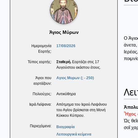
Άγιος Μύρων
Ο Άγιο
άνετα,
Ημερομηνία
17/08/2026
Ιερέας
Εορτής:
ποιμνί
Τύπος εορτής:
Σταθερή.
Εορτάζει στις 17
Αυγούστου εκάστου έτους.
Άγιοι που
Αγιος Μυρων (; - 250)
εορτάζουν:
Λει
Πολιούχος:
Αντικύθηρα
Ιερά Λείψανα:
Απότμημα του Ιερού Λειψάνου
Ἀπολυ
του Αγίου βρίσκεται στη Μονή
Ἦχος 
Κύκκου Κύπρου.
Ὡς θεῖ
Περιεχόμενα:
σοῖ χα
Βιογραφία
Λειτουργικά κείμενα