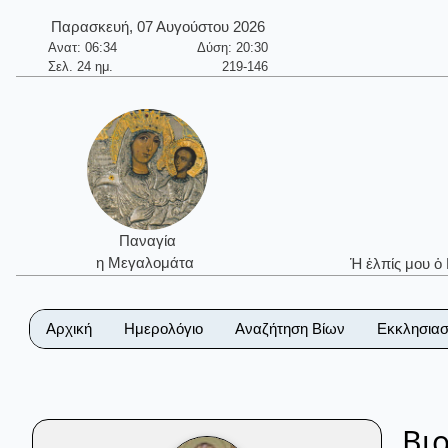
Παρασκευή, 07 Αυγούστου 2026
Ανατ: 06:34
Δύση: 20:30
Σελ. 24 ημ.
219-146
Παναγία
η Μεγαλομάτα
Ἡ ἐλπίς μου ὁ
Αρχική
Ημερολόγιο
Αναζήτηση Βίων
Εκκλησιασ
Βι