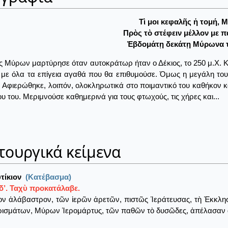
Τὶ μοι κεφαλῆς ἡ τομή, 
Πρὸς τὸ στέφειν μέλλον με π
Ἑβδομάτῃ δεκάτῃ Μύρωνα τ
ς Μύρων μαρτύρησε όταν αυτοκράτωρ ήταν ο Δέκιος, το 250 μ.Χ. 
 με όλα τα επίγεια αγαθά που θα επιθυμούσε. Όμως η μεγάλη το
. Αφιερώθηκε, λοιπόν, ολοκληρωτικά στο ποιμαντικό του καθήκον κ
ου του. Μεριμνούσε καθημερινά για τους φτωχούς, τις χήρες και...
τουργικά κείμενα
τίκιον
(Κατέβασμα)
δ’. Ταχὺ προκατάλαβε.
ον ἀλάβαστρον, τῶν ἱερῶν ἀρετῶν, πιστῶς Ἱεράτευσας, τὴ Ἐκκλησ
ρισμάτων, Μύρων Ἱερομάρτυς, τῶν παθῶν τὸ δυσῶδες, ἀπέλασαν