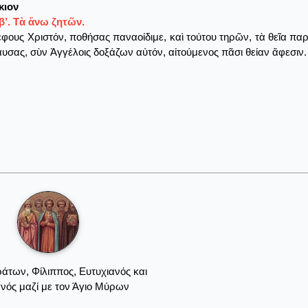
κιον
β’. Τὰ ἄνω ζητῶν.
φους Χριστόν, ποθήσας παναοίδιμε, καὶ τούτου τηρῶν, τὰ θεῖα 
υσας, σὺν Ἀγγέλοις δοξάζων αὐτόν, αἰτούμενος πᾶσι θείαν ἄφεσιν.
τράτων, Φίλιππος, Ευτυχιανός και
νός μαζί με τον Άγιο Μύρων