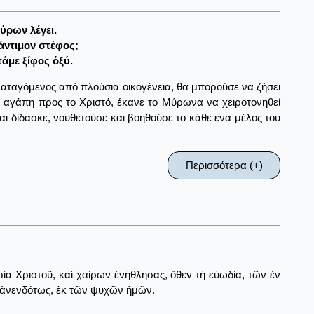
Μύρων λέγει.
άντιμον στέφος;
άμε ξίφος ὀξύ.
Καταγόμενος από πλούσια οικογένεια, θα μπορούσε να ζήσει
υ αγάπη προς το Χριστό, έκανε το Μύρωνα να χειροτονηθεί
αι δίδασκε, νουθετούσε και βοηθούσε το κάθε ένα μέλος του
Περισσότερα (+)
ία Χριστοῦ, καὶ χαίρων ἐνήθλησας, ὅθεν τὴ εὐωδία, τῶν ἐν
 ἀνενδότως, ἐκ τῶν ψυχῶν ἠμῶν.