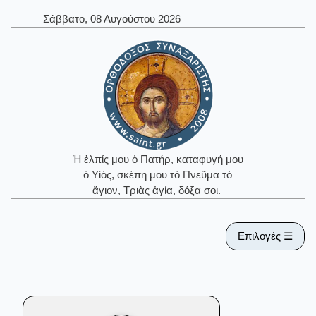
Σάββατο, 08 Αυγούστου 2026
Ἡ ἐλπίς μου ὁ Πατήρ, καταφυγή μου
ὁ Υἱός, σκέπη μου τὸ Πνεῦμα τὸ
ἅγιον, Τριὰς ἁγία, δόξα σοι.
Επιλογές ☰