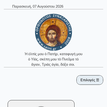
Παρασκευή, 07 Αυγούστου 2026
Ἡ ἐλπίς μου ὁ Πατήρ, καταφυγή μου
ὁ Υἱός, σκέπη μου τὸ Πνεῦμα τὸ
ἅγιον, Τριὰς ἁγία, δόξα σοι.
Επιλογές ☰