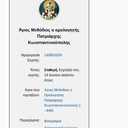
Άγιος Μεθόδιος ο ομολογητής
Πατριάρχης
Κωνσταντινούπολης
Ημερομηνία
14/06/2026
Εορτής:
Τύπος
Σταθερή.
Εορτάζει στις
εορτής:
14 Ιουνίου εκάστου
έτους.
Άγιοι που
Αγιος Μεθοδιος ο
εορτάζουν:
Ομολογητης
Πατριαρχης
Κωνσταντινουπολης (;
- 846)
Περιεχόμενα:
Βιογραφία