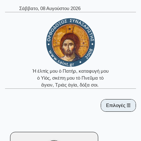
Σάββατο, 08 Αυγούστου 2026
Ἡ ἐλπίς μου ὁ Πατήρ, καταφυγή μου
ὁ Υἱός, σκέπη μου τὸ Πνεῦμα τὸ
ἅγιον, Τριὰς ἁγία, δόξα σοι.
Επιλογές ☰