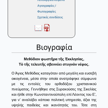
Λειτουργικά κείμενα
Αγιογραφίες /
Φωτογραφίες
Σχετικές συνδέσεις
Βιογραφία
Μεθόδιον φωστῆρα τῆς Ἐκκλησίας,
Τὸ τῆς τελευτῆς σβεννύει στυγνὸν νέφος.
Ο Άγιος Μεθόδιος καταγόταν από μεγάλη και ευσεβή
οικογένεια, μέσα στην οποία ανατράφηκε σύμφωνα
με τις εντολές του ορθοδόξου χριστιανικού
πνεύματος. Γεννήθηκε στις Συρακούσες της Σικελίας
και ήλθε στην Κωνσταντινούπολη επί Λέοντος του Ε',
για ν' αναλάβει κάποια πολιτική υπηρεσία, άξια της
υψηλής παιδείας και ικανότητάς του. Τότε στη