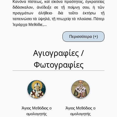
Κανόνα πίστεως, καὶ εἰκόνα πραότητος, ἐγκρατείας
διδάσκαλον, ἀνέδειξε σε τῇ ποίμνῃ σου, ἡ τῶν
πραγμάτων ἀλήθεια· διὰ τοῦτο ἐκτήσω τῇ
ταπεινώσει τὰ ὑψηλά, τῇ πτωχείᾳ τὰ πλούσια. Πάτερ
Ἱεράρχα Μεθόδιε,...
Περισσότερα (+)
Αγιογραφίες /
Φωτογραφίες
Άγιος Μεθόδιος ο
Άγιος Μεθόδιος ο
ομολογητής
ομολογητής