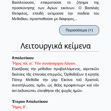
Βασιλεύουσα, επικρατούσε το ζήτημα της
προσκύνησης των Αγίων εικόνων. Ο Βασιλιάς
Θεόφιλος, επειδή εκτιμούσε την παιδεία του
Μεθοδίου, προσπαθούσε με διάφορες...
Περισσότερα (+)
Λειτουργικά κείμενα
Ἀπολυτίκιον
Ἦχος πλ. α’. Τὸν συνάναρχον Λόγον.
Εὐσέβειας τὴν μέθοδον προβαλλόμενος, αἱρετικῶν
διαλύεις τᾶς ἐπινοίας στερρῶς, Ὀρθοδόξων ἡ κρηπὶς
Πάτερ Μεθόδιε τὴν γὰρ Εἰκόνα τοῦ Χριστοῦ,
ἀνεστήλωσας τιμᾶν, ὡς θεῖος ἱεροφάντωρ• καὶ νῦν
ἀεὶ ἐκδυσώπει, ἐλεηθήναι τᾶς ψυχᾶς ἠμῶν.
Έτερον Ἀπολυτίκιον
Ἦχος δ’.