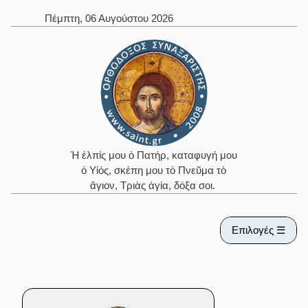
Πέμπτη, 06 Αυγούστου 2026
Ἡ ἐλπίς μου ὁ Πατήρ, καταφυγή μου
ὁ Υἱός, σκέπη μου τὸ Πνεῦμα τὸ
ἅγιον, Τριὰς ἁγία, δόξα σοι.
Επιλογές ☰