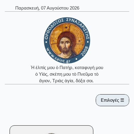
Παρασκευή, 07 Αυγούστου 2026
Ἡ ἐλπίς μου ὁ Πατήρ, καταφυγή μου
ὁ Υἱός, σκέπη μου τὸ Πνεῦμα τὸ
ἅγιον, Τριὰς ἁγία, δόξα σοι.
Επιλογές ☰