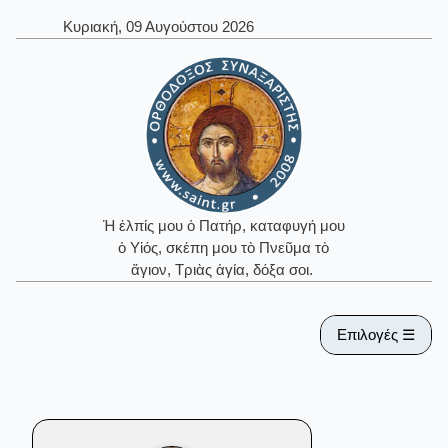
Κυριακή, 09 Αυγούστου 2026
Ἡ ἐλπίς μου ὁ Πατήρ, καταφυγή μου
ὁ Υἱός, σκέπη μου τὸ Πνεῦμα τὸ
ἅγιον, Τριὰς ἁγία, δόξα σοι.
Επιλογές ☰