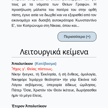
τους με τα νάματα των Θείων Γραφών. Η
προσήλωση μάλιστα του πατέρα του στην ορθή
πίστη, έγινε αιτία να διωχθεί και να εξορισθεί από τον
εικονομάχο και δυσεβή αυτοκράτορα Κωνσταντίνο
Ε', τον Κοπρώνυμο στη Νίκαια, όπου και...
Περισσότερα (+)
Λειτουργικά κείμενα
Ἀπολυτίκιον
(Κατέβασμα)
Ἦχος γ’. Θείας πίστεως.
Νίκην ἤνεγκε, τὴ Ἐκκλησία, ἡ σὴ ἔνθεος, ὁμολογία,
Νικηφόρε Ἱεράρχα θεόληπτε• τὴν γὰρ Εἰκόνα τοῦ
Λόγου σεβόμενος, ὑπερορία ἀδίκως ὠμίλησας.
Πάτερ Ὅσιε, Χριστὸν τὸν Θεὸν ἱκέτευε, δωρήσασθαι
ἠμὶν τὸ μέγα ἔλεος.
Έτερον Ἀπολυτίκιον