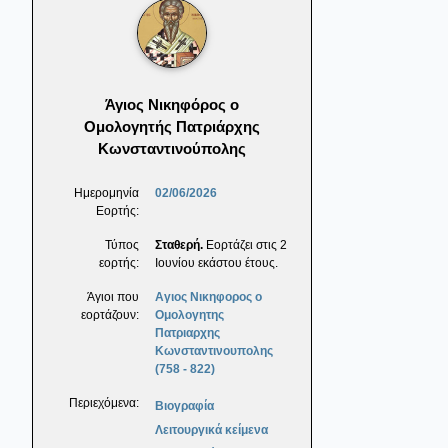
Άγιος Νικηφόρος ο
Ομολογητής Πατριάρχης
Κωνσταντινούπολης
Ημερομηνία
02/06/2026
Εορτής:
Τύπος
Σταθερή.
Εορτάζει στις 2
εορτής:
Ιουνίου εκάστου έτους.
Άγιοι που
Αγιος Νικηφορος ο
εορτάζουν:
Ομολογητης
Πατριαρχης
Κωνσταντινουπολης
(758 - 822)
Περιεχόμενα:
Βιογραφία
Λειτουργικά κείμενα