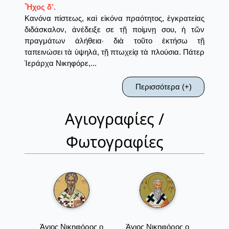
Ἦχος δ’.
Κανόνα πίστεως, καὶ εἰκόνα πραότητος, ἐγκρατείας
διδάσκαλον, ἀνέδειξε σε τῇ ποίμνῃ σου, ἡ τῶν
πραγμάτων ἀλήθεια· διὰ τοῦτο ἐκτήσω τῇ
ταπεινώσει τὰ ὑψηλά, τῇ πτωχείᾳ τὰ πλούσια. Πάτερ
Ἱεράρχα Νικηφόρε,...
Περισσότερα (+)
Αγιογραφίες /
Φωτογραφίες
Άγιος Νικηφόρος ο
Άγιος Νικηφόρος ο