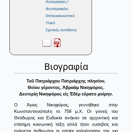
Αγιογραφίες /
Φωτογραφίες
Οπτικοακουστικό
Υλικό
Σχετικές συνδέσεις
Βιογραφία
Τοῦ Πατριάρχου Πατριάρχης πλησίον,
Θείου γέροντος, Ἀβραὰμ Νικηφόρος.
Δευτερίῃ Νικηφόρος εἰς Ἐδὲμ εὕρατο μοίρην.
Ο Άγιος Νικηφόρος, γεννήθηκε στην
Κωνσταντινούπολη το 758 μ.Χ. Οι γονείς του
Θεόδωρος και Ευδοκία ανήκαν σε αρχοντική και
επίσημη κοινωνική τάξη αλλά ήταν ευσεβείς και
ενάρετοι άνθρωποι οι οποίοι γαλούχησαν τον γιο