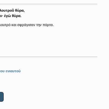
λουτροῦ θύρα,
ν· ἐγὼ θύρα.
λουτρό και σφράγισαν την πόρτα.
ου ενιαυτού