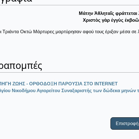
Μάτην Ἀθληταῖς φράττεται 
Χριστὸς γὰρ ἐγγὺς ἐκβοῶ
οι Τριάντα Οκτώ Μάρτυρες μαρτύρησαν αφού τους έριξαν μέσα σε 
ραπομπές
ΠΗΓΗ ΖΩΗΣ - ΟΡΘΟΔΟΞΗ ΠΑΡΟΥΣΙΑ ΣΤΟ ΙΝΤΕRΝΕΤ
Αγίου Νικοδήμου Αγιορείτου Συναξαριστής των δώδεκα μηνών τ
Επιστροφή