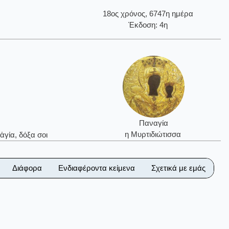
18ος χρόνος, 6747η ημέρα
Έκδοση: 4η
Παναγία
η Μυρτιδιώτισσα
ἁγία, δόξα σοι
Διάφορα
Ενδιαφέροντα κείμενα
Σχετικά με εμάς