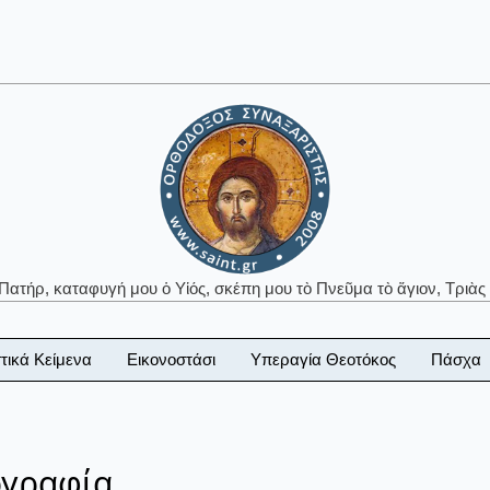
 Πατήρ, καταφυγή μου ὁ Υἱός, σκέπη μου τὸ Πνεῦμα τὸ ἅγιον, Τριὰς 
τικά Κείμενα
Εικονοστάσι
Υπεραγία Θεοτόκος
Πάσχα
ογραφία