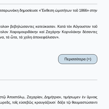
 Τσατσαρωνάκη δημοσίευσε «Ἔκθεση ὠμοτήτων τοῦ 1866» στην
στολοι» βεβηλώσαντες κατεύκασαν. Κατά τόν Αὔγουστον τοῦ
ολον Χοιρομουριδάκην καί Ζαχάρην Κορνιλάκην δέσαντες
να, τά ὦτα, τά χείλη άπεκεφάλισαν».
Περισσότερα (+)
στῷ Ἀπoστόλῳ, Ζαχαρίαν, Δημήτριον, τιμήσωμεν ἐν ὕμνοις
δωρεᾶς, τοῖς εὐσεβῶς κραυγάζουσι˙ δόξα τῷ θαυμαστώσαντι