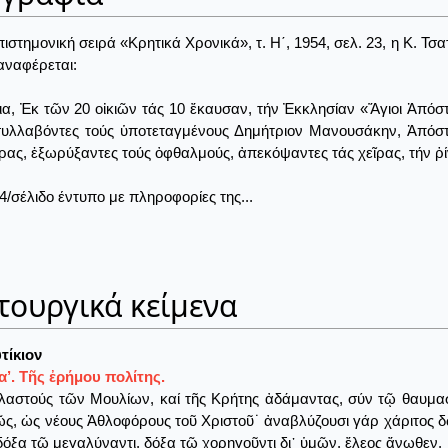
πιστημονική σειρά «Κρητικά Χρονικά», τ. Η΄, 1954, σελ. 23, η Κ.
αναφέρεται:
α, Ἐκ τῶν 20 οἰκιῶν τάς 10 ἔκαυσαν, τήν Ἐκκλησίαν «Ἅγιοι Ἀπό
συλλαβόντες τούς ὑποτεταγμένους Δημήτριον Μανουσάκην, Ἀπόστ
ῖρας, ἐξωρύξαντες τούς ὀφθαλμούς, ἀπεκόψαντες τάς χεῖρας, τήν ῥί
4/σέλιδο έντυπο με πληροφορίες της...
τουργικά κείμενα
τίκιον
’. Τῆς ἐρήμου πολίτης.
λαστούς τῶν Μουλίων, καί τῆς Κρήτης ἀδάμαντας, σύν τῷ θαυμα
ς, ὡς νέους Ἀθλοφόρους τοῦ Χριστοῦ˙ ἀναβλύζουσι γάρ χάριτος 
δόξα τῷ μεγαλύναντι, δόξα τῷ χορηγοῦντι δι᾽ ὑμῶν, ἔλεος ἄνωθεν.