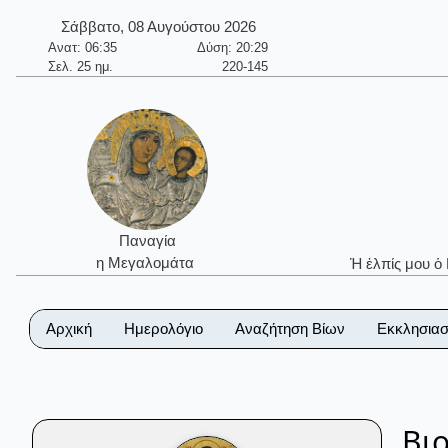
Σάββατο, 08 Αυγούστου 2026
Ανατ: 06:35
Δύση: 20:29
Σελ. 25 ημ.
220-145
Παναγία
η Μεγαλομάτα
Ἡ ἐλπίς μου ὁ
Αρχική
Ημερολόγιο
Αναζήτηση Βίων
Εκκλησιασ
Βι