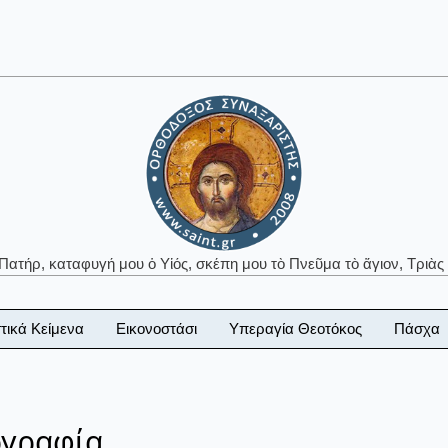
 Πατήρ, καταφυγή μου ὁ Υἱός, σκέπη μου τὸ Πνεῦμα τὸ ἅγιον, Τριὰς 
τικά Κείμενα
Εικονοστάσι
Υπεραγία Θεοτόκος
Πάσχα
ογραφία