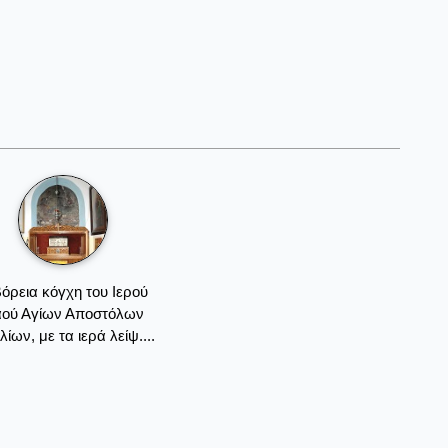
όρεια κόγχη του Ιερού
ού Αγίων Αποστόλων
ίων, με τα ιερά λείψ....