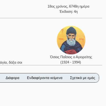
18ος χρόνος, 6748η ημέρα
Έκδοση: 4η
Όσιος Παΐσιος ο Αγιορείτης
(1924 - 1994)
ἁγία, δόξα σοι
Διάφορα
Ενδιαφέροντα κείμενα
Σχετικά με εμάς