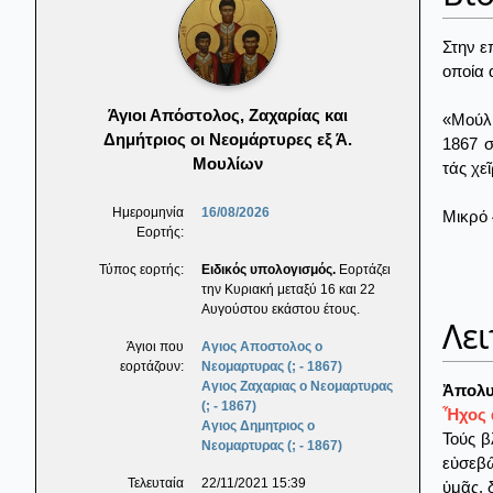
Στην ε
οποία 
Άγιοι Απόστολος, Ζαχαρίας και
«Μούλι
Δημήτριος οι Νεομάρτυρες εξ Ά.
1867 
Μουλίων
τάς χε
Ημερομηνία
16/08/2026
Μικρό 
Εορτής:
Τύπος εορτής:
Ειδικός υπολογισμός.
Εορτάζει
την Κυριακή μεταξύ 16 και 22
Αυγούστου εκάστου έτους.
Λει
Άγιοι που
Αγιος Αποστολος ο
εορτάζουν:
Νεομαρτυρας (; - 1867)
Αγιος Ζαχαριας ο Νεομαρτυρας
Ἀπολυ
(; - 1867)
Ἦχος α
Αγιος Δημητριος ο
Τούς β
Νεομαρτυρας (; - 1867)
εὐσεβῶ
Τελευταία
22/11/2021 15:39
ὑμᾶς, 