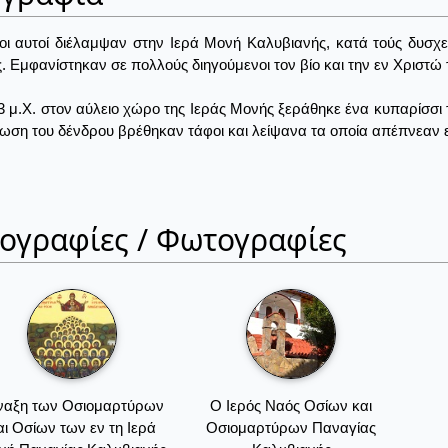
οι αυτοί διέλαμψαν στην Ιερά Μονή Καλυβιανής, κατά τούς δυσχε
. Εμφανίστηκαν σε πολλούς διηγούμενοι τον βίο και την εν Χριστώ 
3 μ.Χ. στον αύλειο χώρο της Ιεράς Μονής ξεράθηκε ένα κυπαρίσσι 
ζωση του δένδρου βρέθηκαν τάφοι και λείψανα τα οποία απέπνεαν ε
ιογραφίες / Φωτογραφίες
ναξη των Οσιομαρτύρων
Ο Ιερός Ναός Οσίων και
αι Οσίων των εν τη Ιερά
Οσιομαρτύρων Παναγίας