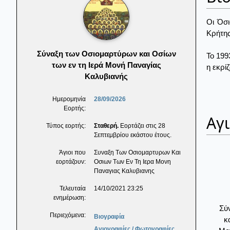
Οι Όσι
Κρήτης
Σύναξη των Οσιομαρτύρων και Οσίων
Το 199
των εν τη Ιερά Μονή Παναγίας
η εκρί
Καλυβιανής
Ημερομηνία
28/09/2026
Εορτής:
Αγ
Τύπος εορτής:
Σταθερή.
Εορτάζει στις 28
Σεπτεμβρίου εκάστου έτους.
Άγιοι που
Συναξη Των Οσιομαρτυρων Και
εορτάζουν:
Οσιων Των Εν Τη Ιερα Μονη
Παναγιας Καλυβιανης
Τελευταία
14/10/2021 23:25
ενημέρωση:
Σύ
Περιεχόμενα:
Βιογραφία
κ
Αγιογραφίες / Φωτογραφίες