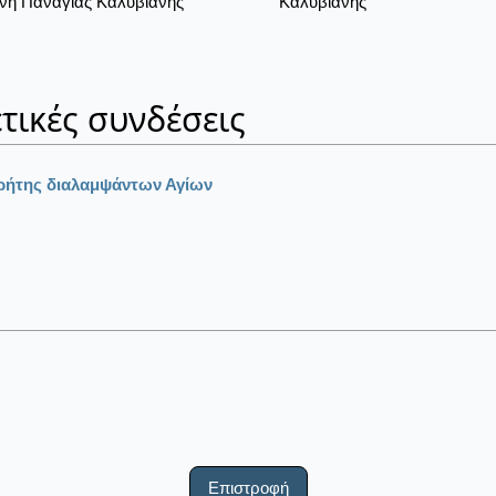
νή Παναγίας Καλυβιανής
Καλυβιανής
τικές συνδέσεις
Κρήτης διαλαμψάντων Αγίων
Επιστροφή