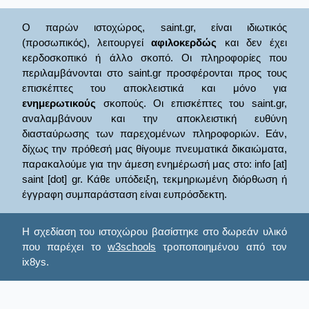
Ο παρών ιστοχώρος, saint.gr, είναι ιδιωτικός
(προσωπικός), λειτουργεί
αφιλοκερδώς
και δεν έχει
κερδοσκοπικό ή άλλο σκοπό. Οι πληροφορίες που
περιλαμβάνονται στο saint.gr προσφέρονται προς τους
επισκέπτες του αποκλειστικά και μόνο για
ενημερωτικούς
σκοπούς. Οι επισκέπτες του saint.gr,
αναλαμβάνουν και την αποκλειστική ευθύνη
διασταύρωσης των παρεχομένων πληροφοριών. Εάν,
δίχως την πρόθεσή μας θίγουμε πνευματικά δικαιώματα,
παρακαλούμε για την άμεση ενημέρωσή μας στο: info [at]
saint [dot] gr. Κάθε υπόδειξη, τεκμηριωμένη διόρθωση ή
έγγραφη συμπαράσταση είναι ευπρόσδεκτη.
Η σχεδίαση του ιστοχώρου βασίστηκε στο δωρεάν υλικό
που παρέχει το
w3schools
τροποποιημένου από τον
ix8ys.