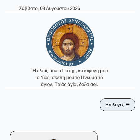
Σάββατο, 08 Αυγούστου 2026
Ἡ ἐλπίς μου ὁ Πατήρ, καταφυγή μου
ὁ Υἱός, σκέπη μου τὸ Πνεῦμα τὸ
ἅγιον, Τριὰς ἁγία, δόξα σοι.
Επιλογές ☰