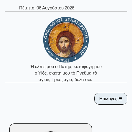
Πέμπτη, 06 Αυγούστου 2026
Ἡ ἐλπίς μου ὁ Πατήρ, καταφυγή μου
ὁ Υἱός, σκέπη μου τὸ Πνεῦμα τὸ
ἅγιον, Τριὰς ἁγία, δόξα σοι.
Επιλογές ☰