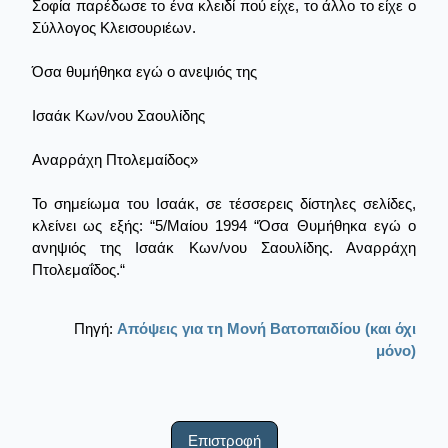
Σοφία παρέδωσε το ένα κλειδί πού είχε, το άλλο το είχε ο
Σύλλογος Κλεισουριέων.
Όσα θυμήθηκα εγώ ο ανεψιός της
Ισαάκ Κων/νου Σαουλίδης
Αναρράχη Πτολεμαίδος»
Το σημείωμα του Ισαάκ, σε τέσσερεις δίστηλες σελίδες,
κλείνει ως εξής: “5/Μαίου 1994 “Όσα Θυμήθηκα εγώ ο
ανηψιός της Ισαάκ Κων/νου Σαουλίδης. Αναρράχη
Πτολεμαΐδος.“
Πηγή:
Απόψεις για τη Μονή Βατοπαιδίου (και όχι
μόνο)
Επιστροφή