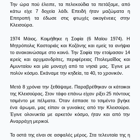
Την ώρα πού έλειπε, τα πελεκούδια τα πετάξαμε, από
κάτω είχε 7 δοχεία λάδι. Επειδή ήταν μαζώματα η
Επιτροπή τα έδωσε στις φτωχές οικογένειες στην
Κλεισούρα.
1974 Μάιος. Κοιμήθηκε η Σοφία (6 Mαϊου 1974). Η
Μητρόπολις Καστοριάς και Κοζάνης και εμείς τα ανήψια
το ανακοινώσαμε στο κοινό. Την Σοφία την ετοίμασαν 14
ιερείς και αρχιμανδρίτες, περιφέρειας Πτολεμαΐδος και
Αμυνταίου και μία μοναχή από τα νησιά μας. Έγινε με
πολύν κόσμο. Εκάναμε την κηδεία, τα 40, το χρονικόν.
Μετά 8 χρόνια την ξεθάψαμε. Παραβρέθηκαν οι κάτοικοι
της Κλεισούρας. Στον τάφο επάνω είχαν ρίξει 25 πόντους
τσιμέντο με πέλματα. Όταν έσπασε το τσιμέντο βγήκε
ένα άρωμα, μας είπαν οι γυναίκες από την Κλεισούρα.
Έγινε ολονυκτία με αρκετόν κόσμο, ήταν και από την
Αναρράχη μερικοί.
Τα οστά της είναι σε ασφαλές μέρος. Στα τελευταία της η