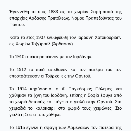
Έγεννήθη το έτος 1883 εις το χωρίον Σαρή-ποπά της
επαρχίας Αρδάσης Τριπόλεως, Νόμου Τραπεζούντας του
Πόντου.
Κατά το έτος 1907 ενυμφεύθη τον Ιορδάνη Χοτοκουρίδην
εις Χωρίον Το(γ)ρούλ (Άρδασαν).
Το 1910 απέκτησε τέκνον με τον Ιορδάνην.
Το 1912 το παιδί απέθανεν και τον πατέρα του τον
επεστράτευσαν οι Τούρκοι εις την Ορντού.
Το 1914 κηρύσσεται ο Α’ Παγκόσμιος Πόλεμος και
χάθηκαν τα ίχνη του Ιορδάνη, επίσης η Σοφία έφυγε από
το χωριό Λετσούχ και πήγε στο γιαλό στην Ορντού. Στα
χειμαδιά το καλοκαιρι, στο χωριό τους χειμώνες. Στο
γιαλό η Σοφία τότε χάθηκε.
Το 1915 έγινεν η σφαγή των Αρμεναίων τον πατέρα της