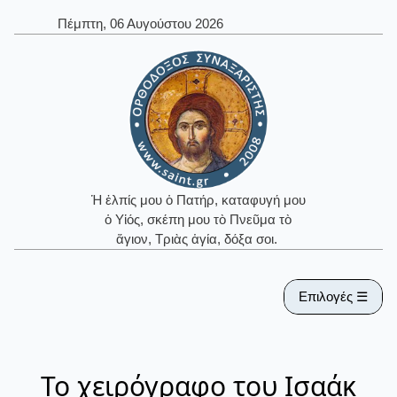
Πέμπτη, 06 Αυγούστου 2026
Ἡ ἐλπίς μου ὁ Πατήρ, καταφυγή μου
ὁ Υἱός, σκέπη μου τὸ Πνεῦμα τὸ
ἅγιον, Τριὰς ἁγία, δόξα σοι.
Επιλογές ☰
Το χειρόγραφο του Ισαάκ