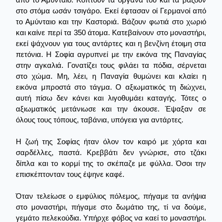
στο στόμα ωσάν τσιγάρο. Εκεί έφτασαν οί Γερμανοί από
το Αμύνταιο και την Καστοριά. Βάζουν φωτιά στο χωριό
και καίνε περί τα 350 άτομα. Κατεβαίνουν στο μοναστήρι,
εκεί ψάχνουν για τους αντάρτες και η βενζίνη έτοιμη στα
πετόνια. Η Σοφία αγρυπνεί με την εικόνα της Παναγίας
στην αγκαλιά. Γονατίζει τους φιλάει τα πόδια, σέρνεται
στο χώμα. Μη, λέει, η Παναγία θυμώνει και κλαίει η
εικόνα μπροστά στο τάγμα. Ο αξιωματικός τη διώχνει,
αυτή πίσω δεν κάνει και λιγοθυμάει καταγής. Τότες ο
αξιωματικός μετάνιωσε και την άκουσε. Έψαξαν σε
όλους τους τόπους, ταβάνια, υπόγεια για αντάρτες.
Η ζωή της Σοφίας ήταν όλον τον καιρό με χόρτα και
σαρδέλλες, παστά. Κρεββάτι δεν γνώρισε, στο τζάκι
δίπλα και το κορμί της το σκέπαζε με φύλλα. Όσοι την
επισκέπτονταν τους έψηνε καφέ.
Όταν τελείωσε ο εμφύλιος πόλεμος, πήγαμε τα ανήψια
στο μοναστήρι, πήγαμε στο δωμάτιο της, τί να δούμε,
γεμάτο πελεκούδια. Υπήρχε φόβος να καεί το μοναστήρι.