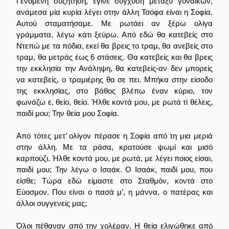
Γενομένη συζήτηση, έγινε σύγχυση μεταξύ γυναικών,
ανάμεσα μία κυρία λέγει στην άλλη Τσόφα είναι η Σοφία.
Αυτού σταματήσαμε. Με ρωτάει αν ξέρω ολίγα
γράμματα, λέγω κάτι ξεύρω. Από εδώ θα κατεβείς στο
Ντεπώ με τα πόδια, εκεί θα βρεις το τραμ, θα ανεβείς στο
τραμ, θα μετράς έως 6 στάσεις. Θα κατεβείς και θα βρεις
την εκκλησία την Ανάληψη, θα κατεβείς-αν δεν μπορείς
να κατεβείς, ο τραμιέρης θα σε πει. Μπήκα στην είσοδο
της εκκλησίας, στο βάθος βλέπω έναν κύριο, τον
φωνάζω ε, θείο, θείο. Ήλθε κοντά μου, με ρωτά τί θέλεις,
παιδί μου; Την θεία μου Σοφία.
Από τότες μετ’ ολίγον πέρασε η Σοφία από τη μια μεριά
στην άλλη. Με τα ράσα, κρατούσε ψωμί και μισό
καρπούζι. Ήλθε κοντά μου, με ρωτά, με λέγει ποιος είσαι,
παιδί μου; Την λέγω ο Ισαάκ. Ο Ισαάκ, παιδί μου, που
είσθε; Τώρα εδώ είμαστε στο Σταθμόν, κοντά στο
Εύοσμον. Που είναι ο πασά μ’, η μάννα, ο πατέρας και
άλλοι συγγενείς μας;
Όλοι πέθαναν από την χολέραν. Η θεία ελιγώθηκε από