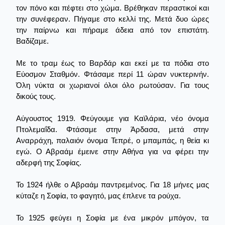
τον πόνο και πέφτει στο χώμα. Βρέθηκαν περαστικοί και
την συνέφεραν. Πήγαμε στο κελλί της. Μετά δυο ώρες
την παίρνω και πήραμε άδεια από τον επιστάτη.
Βαδίζαμε.
Με το τραμ έως το Βαρδάρ και εκεί με τα πόδια στο
Εύοσμον Σταθμόν. Φτάσαμε περί 11 ώραν νυκτερινήν.
Όλη νύκτα οι χωριανοί όλοι όλο ρωτούσαν. Για τους
δικούς τους.
Αύγουστος 1919. Φεύγουμε για Καϊλάρια, νέο όνομα
Πτολεμαΐδα. Φτάσαμε στην Άρδασα, μετά στην
Αναρράχη, παλαιόν όνομα Τεπρέ, ο μπαμπάς, η θεία κι
εγώ. Ο Αβραάμ έμεινε στην Αθήνα για να φέρει την
αδερφή της Σοφίας.
Το 1924 ήλθε ο Αβραάμ παντρεμένος. Για 18 μήνες μας
κύταζε η Σοφία, το φαγητό, μας έπλενε τα ρούχα.
Το 1925 φεύγει η Σοφία με ένα μικρόν μπόγον, τα