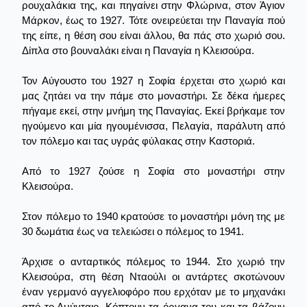
ρουχαλάκια της, και πηγαίνει στην Φλώρινα, στον Άγιον
Μάρκον, έως το 1927. Τότε ονειρεύεται την Παναγία πού
της είπε, η θέση σου είναι άλλου, θα πάς στο χωριό σου.
Δίπλα στο βουναλάκι είναι η Παναγία η Κλεισούρα.
Τον Αύγουστο του 1927 η Σοφία έρχεται στο χωριό και
μας ζητάει να την πάμε στο μοναστήρι. Σε δέκα ήμερες
πήγαμε εκεί, στην μνήμη της Παναγίας. Εκεί βρήκαμε τον
ηγούμενο και μία ηγουμένισσα, Πελαγία, παράλυτη από
τον πόλεμο και τας υγράς φύλακας στην Καστοριά.
Από το 1927 ζούσε η Σοφία στο μοναστήρι στην
Κλεισούρα.
Στον πόλεμο το 1940 κρατούσε το μοναστήρι μόνη της με
30 δωμάτια έως να τελειώσει ο πόλεμος το 1941.
Άρχισε ο ανταρτικός πόλεμος το 1944. Στο χωριό την
Κλεισούρα, στη θέση Νταούλι οι αντάρτες σκοτώνουν
έναν γερμανό αγγελιοφόρο που ερχόταν με το μηχανάκι
από το Αμύνταιο. Κόπτουν τα όργανα του και τα βάζουν