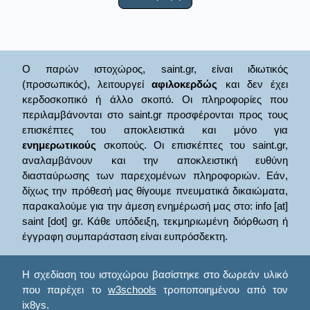
Ο παρών ιστοχώρος, saint.gr, είναι ιδιωτικός
(προσωπικός), λειτουργεί
αφιλοκερδώς
και δεν έχει
κερδοσκοπικό ή άλλο σκοπό. Οι πληροφορίες που
περιλαμβάνονται στο saint.gr προσφέρονται προς τους
επισκέπτες του αποκλειστικά και μόνο για
ενημερωτικούς
σκοπούς. Οι επισκέπτες του saint.gr,
αναλαμβάνουν και την αποκλειστική ευθύνη
διασταύρωσης των παρεχομένων πληροφοριών. Εάν,
δίχως την πρόθεσή μας θίγουμε πνευματικά δικαιώματα,
παρακαλούμε για την άμεση ενημέρωσή μας στο: info [at]
saint [dot] gr. Κάθε υπόδειξη, τεκμηριωμένη διόρθωση ή
έγγραφη συμπαράσταση είναι ευπρόσδεκτη.
Η σχεδίαση του ιστοχώρου βασίστηκε στο δωρεάν υλικό
που παρέχει το
w3schools
τροποποιημένου από τον
ix8ys.