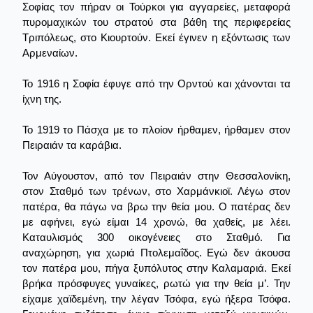
Σοφίας τον πήραν οι Τούρκοι για αγγαρείες, μεταφορά
πυρομαχικών του στρατού στα βάθη της περιφερείας
Τριπόλεως, στο Κιουρτούν. Εκεί έγινεν η εξόντωσις των
Αρμεναίων.
Το 1916 η Σοφία έφυγε από την Ορντού και χάνονται τα
ίχνη της.
Το 1919 το Πάσχα με το πλοίον ήρθαμεν, ήρθαμεν στον
Πειραιάν τα καράβια.
Τον Αύγουστον, από τον Πειραιάν στην Θεσσαλονίκη,
στον Σταθμό των τρένων, στο Χαρμάνκιοϊ. Λέγω στον
πατέρα, θα πάγω να βρω την θεία μου. Ο πατέρας δεν
με αφήνει, εγώ είμαι 14 χρονώ, θα χαθείς, με λέει.
Καταυλισμός 300 οικογένειες στο Σταθμό. Για
αναχώρηση, για χωριά Πτολεμαΐδος. Εγώ δεν άκουσα
τον πατέρα μου, πήγα ξυπόλυτος στην Καλαμαριά. Εκεί
βρήκα πρόσφυγες γυναίκες, ρωτώ για την θεία μ’. Την
είχαμε χαϊδεμένη, την λέγαν Τσόφα, εγώ ήξερα Τσόφα.