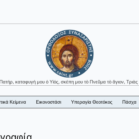
 Πατήρ, καταφυγή μου ὁ Υἱός, σκέπη μου τὸ Πνεῦμα τὸ ἅγιον, Τριὰς 
τικά Κείμενα
Εικονοστάσι
Υπεραγία Θεοτόκος
Πάσχα
ογραφία