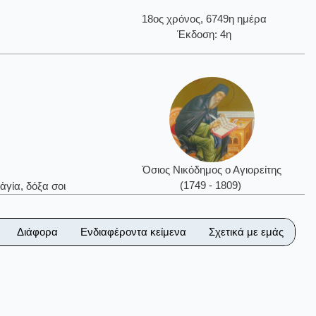
18ος χρόνος, 6749η ημέρα
Έκδοση: 4η
Όσιος Νικόδημος ο Αγιορείτης
(1749 - 1809)
ἁγία, δόξα σοι
Διάφορα
Ενδιαφέροντα κείμενα
Σχετικά με εμάς