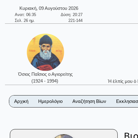
Κυριακή, 09 Αυγούστου 2026
Ανατ: 06:35
Δύση: 20:27
Σελ. 26 ημ.
221-144
Όσιος Παΐσιος ο Αγιορείτης
(1924 - 1994)
Ἡ ἐλπίς μου ὁ
Αρχική
Ημερολόγιο
Αναζήτηση Βίων
Εκκλησιασ
Βι