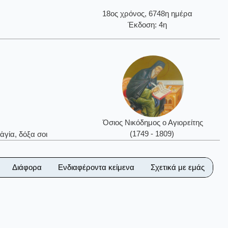
18ος χρόνος, 6748η ημέρα
Έκδοση: 4η
Όσιος Νικόδημος ο Αγιορείτης
(1749 - 1809)
ἁγία, δόξα σοι
Διάφορα
Ενδιαφέροντα κείμενα
Σχετικά με εμάς