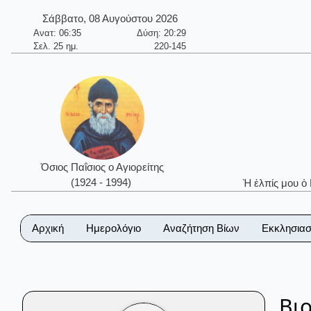
Σάββατο, 08 Αυγούστου 2026
Ανατ: 06:35
Δύση: 20:29
Σελ. 25 ημ.
220-145
Όσιος Παΐσιος ο Αγιορείτης
(1924 - 1994)
Ἡ ἐλπίς μου ὁ
Αρχική
Ημερολόγιο
Αναζήτηση Βίων
Εκκλησιασ
Βι