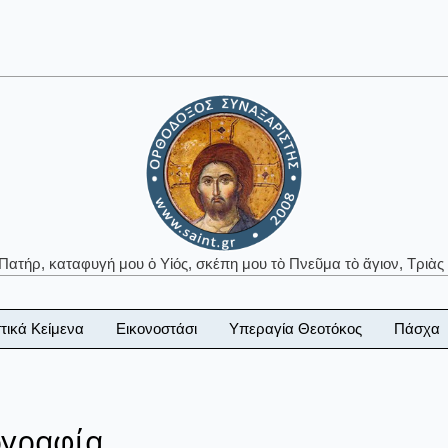
 Πατήρ, καταφυγή μου ὁ Υἱός, σκέπη μου τὸ Πνεῦμα τὸ ἅγιον, Τριὰς 
τικά Κείμενα
Εικονοστάσι
Υπεραγία Θεοτόκος
Πάσχα
ογραφία