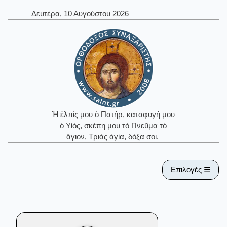
Δευτέρα, 10 Αυγούστου 2026
Ἡ ἐλπίς μου ὁ Πατήρ, καταφυγή μου
ὁ Υἱός, σκέπη μου τὸ Πνεῦμα τὸ
ἅγιον, Τριὰς ἁγία, δόξα σοι.
Επιλογές ☰