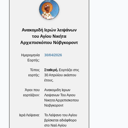
Ανακομιδή Ιερών λειψάνων
του Αγίου Νικήτα
Αρχιεπισκόπου Νόβγκοροντ
Ημερομηνία
30/04/2026
Εορτής:
Τύπος
Σταθερή.
Εορτάζει στις
εορτής:
30 Απριλίου εκάστου
έτους.
Άγιοι που
Ανακομιδη Ιερων
εορτάζουν:
Λειψανων Του Αγιου
Νικητα Αρχιεπισκοπου
Νοβγκοροντ
Ιερά Λείψανα:
Το Λείψανο του Αγίου
βρίσκεται αδιάφθορο
στο Ναό Αγίου