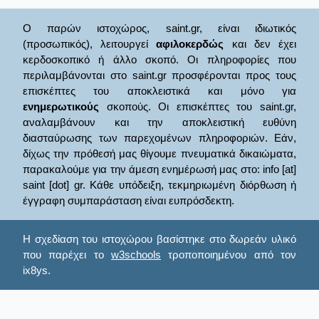
Ο παρών ιστοχώρος, saint.gr, είναι ιδιωτικός
(προσωπικός), λειτουργεί
αφιλοκερδώς
και δεν έχει
κερδοσκοπικό ή άλλο σκοπό. Οι πληροφορίες που
περιλαμβάνονται στο saint.gr προσφέρονται προς τους
επισκέπτες του αποκλειστικά και μόνο για
ενημερωτικούς
σκοπούς. Οι επισκέπτες του saint.gr,
αναλαμβάνουν και την αποκλειστική ευθύνη
διασταύρωσης των παρεχομένων πληροφοριών. Εάν,
δίχως την πρόθεσή μας θίγουμε πνευματικά δικαιώματα,
παρακαλούμε για την άμεση ενημέρωσή μας στο: info [at]
saint [dot] gr. Κάθε υπόδειξη, τεκμηριωμένη διόρθωση ή
έγγραφη συμπαράσταση είναι ευπρόσδεκτη.
Η σχεδίαση του ιστοχώρου βασίστηκε στο δωρεάν υλικό
που παρέχει το
w3schools
τροποποιημένου από τον
ix8ys.