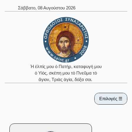
Σάββατο, 08 Αυγούστου 2026
Ἡ ἐλπίς μου ὁ Πατήρ, καταφυγή μου
ὁ Υἱός, σκέπη μου τὸ Πνεῦμα τὸ
ἅγιον, Τριὰς ἁγία, δόξα σοι.
Επιλογές ☰