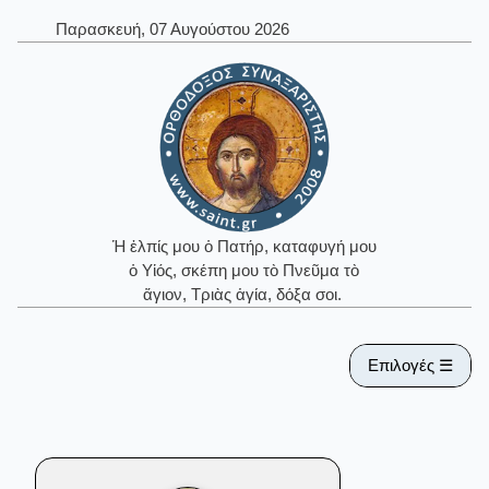
Παρασκευή, 07 Αυγούστου 2026
Ἡ ἐλπίς μου ὁ Πατήρ, καταφυγή μου
ὁ Υἱός, σκέπη μου τὸ Πνεῦμα τὸ
ἅγιον, Τριὰς ἁγία, δόξα σοι.
Επιλογές ☰