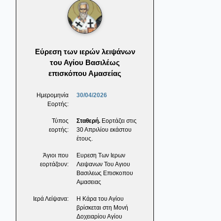
Εύρεση των ιερών λειψάνων
του Αγίου Βασιλέως
επισκόπου Αμασείας
Ημερομηνία
30/04/2026
Εορτής:
Τύπος
Σταθερή.
Εορτάζει στις
εορτής:
30 Απριλίου εκάστου
έτους.
Άγιοι που
Ευρεση Των Ιερων
εορτάζουν:
Λειψανων Του Αγιου
Βασιλεως Επισκοπου
Αμασειας
Ιερά Λείψανα:
Η Κάρα του Αγίου
βρίσκεται στη Μονή
Δοχειαρίου Αγίου