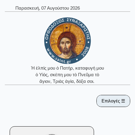
Παρασκευή, 07 Αυγούστου 2026
Ἡ ἐλπίς μου ὁ Πατήρ, καταφυγή μου
ὁ Υἱός, σκέπη μου τὸ Πνεῦμα τὸ
ἅγιον, Τριὰς ἁγία, δόξα σοι.
Επιλογές ☰