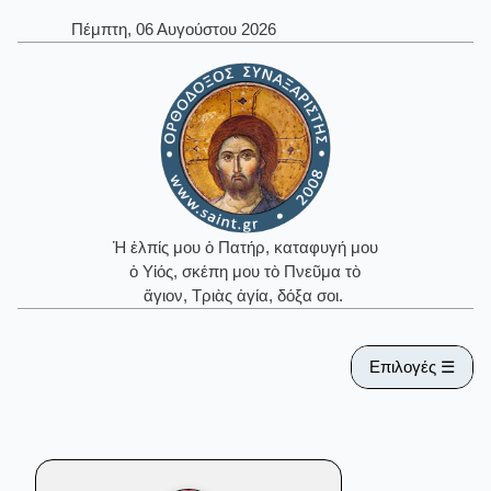
Πέμπτη, 06 Αυγούστου 2026
Ἡ ἐλπίς μου ὁ Πατήρ, καταφυγή μου
ὁ Υἱός, σκέπη μου τὸ Πνεῦμα τὸ
ἅγιον, Τριὰς ἁγία, δόξα σοι.
Επιλογές ☰