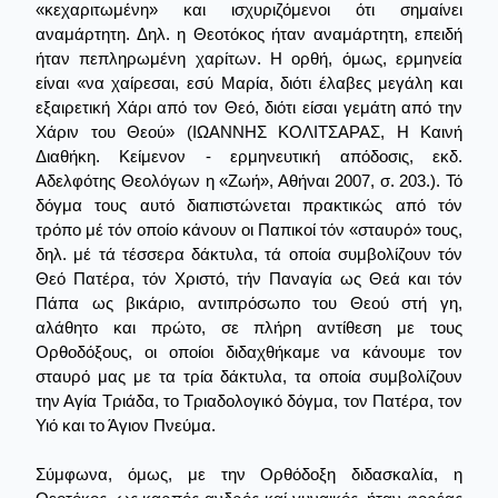
«κεχαριτωμένη» και ισχυριζόμενοι ότι σημαίνει
αναμάρτητη. Δηλ. η Θεοτόκος ήταν αναμάρτητη, επειδή
ήταν πεπληρωμένη χαρίτων. Η ορθή, όμως, ερμηνεία
είναι «να χαίρεσαι, εσύ Μαρία, διότι έλαβες μεγάλη και
εξαιρετική Χάρι από τον Θεό, διότι είσαι γεμάτη από την
Χάριν του Θεού» (ΙΩΑΝΝΗΣ ΚΟΛΙΤΣΑΡΑΣ, Η Καινή
Διαθήκη. Κείμενον - ερμηνευτική απόδοσις, εκδ.
Αδελφότης Θεολόγων η «Ζωή», Αθήναι 2007, σ. 203.). Τό
δόγμα τους αυτό διαπιστώνεται πρακτικώς από τόν
τρόπο μέ τόν οποίο κάνουν οι Παπικοί τόν «σταυρό» τους,
δηλ. μέ τά τέσσερα δάκτυλα, τά οποία συμβολίζουν τόν
Θεό Πατέρα, τόν Χριστό, τήν Παναγία ως Θεά και τόν
Πάπα ως βικάριο, αντιπρόσωπο του Θεού στή γη,
αλάθητο και πρώτο, σε πλήρη αντίθεση με τους
Ορθοδόξους, οι οποίοι διδαχθήκαμε να κάνουμε τον
σταυρό μας με τα τρία δάκτυλα, τα οποία συμβολίζουν
την Αγία Τριάδα, το Τριαδολογικό δόγμα, τον Πατέρα, τον
Υιό και το Άγιον Πνεύμα.
Σύμφωνα, όμως, με την Ορθόδοξη διδασκαλία, η