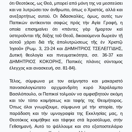
ότι Θεοτόκος, ως Θεά, μπορεί από μόνη της να μεσιτεύσει
και να λυτρώσει τον άνθρωπο, όπως ο Χριστός, αλλά και
ανεξαρτήτως αυτού. Οι διδασκαλίες, όμως, αυτές των
Παπικών αντίκεινται σαφώς πρός τήν Αγία Γραφή, η
οποία επισημαίνει ότι «πάντες γὰρ ἥμαρτον καὶ
ὑστεροῦνται τῆς δόξης τοῦ Θεοῦ, δικαιούμενοι δωρεὰν τῇ
αὐτοῦ χάριτι διὰ τῆς ἀπολυτρώσεως τῆς ἐν Χριστῷ
Ἰησοῦ» (Ρωμ. 3, 23-24 και ΔΗΜΗΤΡΙΟΣ ΤΣΕΛΕΓΓΙΔΗΣ,
Δυτική θεολογία και πνευματικότητα, σσ. 36-37 και
ΔΗΜΗΤΡΙΟΣ ΚΟΚΟΡΗΣ, Παπικές πλάνες σύντομος
έλεγχος και ανασκευή, σσ. 81-84).
Τέλος, σύμφωνα με τον αείμνηστο και μακαριστό
πανοσιολογιώτατο αρχιμανδρίτη κυρό Χαράλαμπο
Βασιλόπουλο, οι Παπικοί τολμούν να αμφισβητούν ακόμη
και τόν τόπο κοιμήσεως και ταφής της Θεομήτορος.
Όπως όλοι γνωρίζουμε, σύμφωνα μέ τήν ιστορία, τήν
παράδοση και τήν υμνογραφία της Εκκλησίας μας, η
Θεοτόκος κοιμήθηκε και τάφηκε στά Ιεροσόλυμα, στήν
Γεθσημανή. Αυτό το ψάλλουμε και στο εξαποστειλάριο