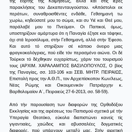
της εορτής της Κοιμήσεως, αλλά και στις ιερές
παρακλήσεις του Δεκαπενταυγούστου. «Απόστολοι εκ
περάτων, συναθροισθέντες ενδάθε, Γεθσημανή τω
χωρίω, κηδεύσατέ μου το σώμα, και συ Υιέ και Θεέ μου,
παράλαβέ μου το Πνεύμα». Οι Παπικοί, όμως,
υποστηρίζουν αμάρτυρα ότι η Παναγία έζησε και τάφηκε,
όχι στά Ιεροσόλυμα, στήν Γεθσημανή, αλλά στήν Έφεσο.
Και αυτό τό στηρίζουν σέ κάποιο όνειρο μιας
φραγκοκαλόγριας, πού είδε τόν περασμένο αιώνα. Οι δέ
Τούρκοι τό δέχθηκαν ευχαρίστως, χάριν του τουρισμού
τους (ΑΡΧΙΜ. ΧΑΡΑΛΑΜΠΟΣ ΒΑΣΙΛΟΠΟΥΛΟΣ, Ο βίος
της Παναγίας, σσ. 103-106 και ΣΕΒ. ΜΗΤΡ. ΠΕΙΡΑΙΩΣ,
Επιστολή προς την Α.Θ.Π., τον Αρχιεπίσκοπον Κων/λεως,
Νέας Ρώμης και Οικουμενικόν Πατριάρχην κ.
Βαρθολομαίον Α΄, Πειραιεύς 27-6-2013, σσ. 58-59).
Από τήν παρουσίαση των διαφορών της Ορθοδόξου
Εκκλησίας και της αιρέσεως του Παπισμού σχετικά μέ τήν
Υπεραγία Θεοτόκο, εύκολα διαπιστώνει κανείς τίς
γιγαντιαίες, χαώδεις και αβυσσαλέες δογματικές
διαφορές, πού υπάρχουν μεταξύ μας. Στήν αιρετική