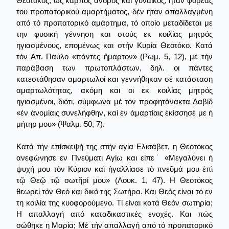
Θεοτόκος, ως καρπός ανδρός καί γυναικός, ήταν φορέας
του προπατορικού αμαρτήματος, δέν ήταν απαλλαγμένη
από τό προπατορικό αμάρτημα, τό οποίο μεταδίδεται με
την φυσική γέννηση και στούς εκ κοιλίας μητρός
ηγιασμένους, επομένως και στήν Κυρία Θεοτόκο. Κατά
τόν Απ. Παύλο «πάντες ἥμαρτον» (Ρωμ. 5, 12), μέ τήν
παράβαση των πρωτοπλάστων, δηλ. οι πάντες
κατεστάθησαν αμαρτωλοί και γεννήθηκαν σέ κατάσταση
αμαρτωλότητας, ακόμη και οι εκ κοιλίας μητρός
ηγιασμένοι, διότι, σύμφωνα μέ τόν προφητάνακτα Δαβίδ
«ἐν ἀνομίαις συνελήφθην, καὶ ἐν ἁμαρτίαις ἐκίσσησέ με ἡ
μήτηρ μου» (Ψαλμ. 50, 7).
Κατά τήν επίσκεψή της στήν αγία Ελισάβετ, η Θεοτόκος
ανεφώνησε εν Πνεύματι Αγίω και είπε˙ «Μεγαλύνει ἡ
ψυχή μου τὸν Κύριον καὶ ἠγαλλίασε τὸ πνεῦμά μου ἐπὶ
τῷ Θεῷ τῷ σωτῆρί μου» (Λουκ. 1, 47). Η Θεοτόκος
θεωρεί τόν Θεό και δικό της Σωτήρα. Και Θεός είναι τό εν
τη κοιλία της κυοφορούμενο. Τί είναι κατά Θεόν σωτηρία;
Η απαλλαγή από καταδικαστικές ενοχές. Και πώς
σώθηκε η Μαρία; Μέ τήν απαλλαγή από τό προπατορικό