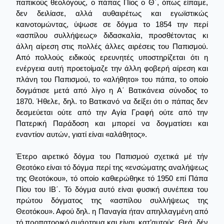
παπικούς θεολόγους, ο πάπας Πίος ο Θ΄, όπως είπαμε,
δεν δειλίασε, αλλά αυθαιρέτως και εγωϊστικώς
καινοτομώντας, ύψωσε σε δόγμα το 1854 την περί
«ασπίλου συλλήψεως» διδασκαλία, προσθέτοντας κι
άλλη αίρεση στις πολλές άλλες αιρέσεις του Παπισμού.
Από πολλούς ειδικούς ερευνητές υποστηρίζεται ότι η
ενέργεια αυτή προετοίμαζε την άλλη φοβερή αίρεση και
πλάνη του Παπισμού, το «αλήθητο» του πάπα, το οποίο
δογμάτισε μετά από λίγο η Α΄ Βατικάνεια σύνοδος το
1870. Ήθελε, δηλ. το Βατικανό να δείξει ότι ο πάπας δεν
δεσμεύεται ούτε από την Αγία Γραφή ούτε από την
Πατερική Παράδοση και μπορεί να δογματίσει και
εναντίον αυτών, γιατί είναι «αλάθητος».
Έτερο αιρετικό δόγμα του Παπισμού σχετικά μέ τήν
Θεοτόκο είναι τό δόγμα περί της «ενσώματης αναλήψεως
της Θεοτόκου», τό οποίο καθιερώθηκε τό 1950 επί Πάπα
Πίου του ΙΒ΄. Τό δόγμα αυτό είναι φυσική συνέπεια του
πρώτου δόγματος της «ασπίλου συλλήψεως της
Θεοτόκου». Αφού δηλ. η Παναγία ήταν απηλλαγμένη από
τό προπατορικό αμάρτημα και είναι, κατ’αυτούς, Θεά, δέν