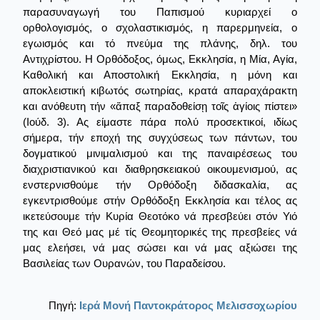
παρασυναγωγή του Παπισμού κυριαρχεί ο
ορθολογισμός, ο σχολαστικισμός, η παρερμηνεία, ο
εγωισμός και τό πνεύμα της πλάνης, δηλ. του
Αντιχρίστου. Η Ορθόδοξος, όμως, Εκκλησία, η Μία, Αγία,
Καθολική και Αποστολική Εκκλησία, η μόνη και
αποκλειστική κιβωτός σωτηρίας, κρατά απαραχάρακτη
και ανόθευτη τήν «ἅπαξ παραδοθείσῃ τοῖς ἁγίοις πίστει»
(Ιούδ. 3). Ας είμαστε πάρα πολύ προσεκτικοί, ιδίως
σήμερα, τήν εποχή της συγχύσεως των πάντων, του
δογματικού μινιμαλισμού και της παναιρέσεως του
διαχριστιανικού και διαθρησκειακού οικουμενισμού, ας
ενστερνισθούμε τήν Ορθόδοξη διδασκαλία, ας
εγκεντρισθούμε στήν Ορθόδοξη Εκκλησία και τέλος ας
ικετεύσουμε τήν Κυρία Θεοτόκο νά πρεσβεύει στόν Υιό
της και Θεό μας μέ τίς Θεομητορικές της πρεσβείες νά
μας ελεήσει, νά μας σώσει και νά μας αξιώσει της
Βασιλείας των Ουρανών, του Παραδείσου.
Πηγή:
Ιερά Μονή Παντοκράτορος Μελισσοχωρίου