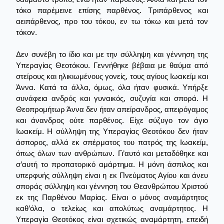
τόκο παρέμεινε επίσης παρθένος. Τριπάρθενος και
αειπάρθενος, προ του τόκου, εν τω τόκω και μετά τον
τόκον.
Δεν συνέβη το ίδιο και με την σύλληψη και γέννηση της
Υπεραγίας Θεοτόκου. Γεννήθηκε βέβαια με θαύμα από
στείρους και ηλικιωμένους γονείς, τους αγίους Ιωακείμ και
Άννα. Κατά τα άλλα, όμως, όλα ήταν φυσικά. Υπήρξε
συνάφεια ανδρός και γυναικός, συζυγία και σπορά. Η
Θεοπρομήτωρ Άννα δεν ήταν απείρανδρος, απειρόγαμος
και άνανδρος ούτε παρθένος. Είχε σύζυγο τον άγιο
Ιωακείμ. Η σύλληψη της Υπεραγίας Θεοτόκου δεν ήταν
άσπορος, αλλά εκ σπέρματος του πατρός της Ιωακείμ,
όπως όλων των ανθρώπων. Γι’αυτό και μεταδόθηκε και
σ’αυτή το προπατορικό αμάρτημα. Η μόνη άσπιλος και
υπερφυής σύλληψη είναι η εκ Πνεύματος Αγίου και άνευ
σποράς σύλληψη και γέννηση του Θεανθρώπου Χριστού
εκ της Παρθένου Μαρίας. Είναι ο μόνος αναμάρτητος
καθ’όλα, ο τελείως και απολύτως αναμάρτητος. Η
Υπεραγία Θεοτόκος είναι σχετικώς αναμάρτητη, επειδή