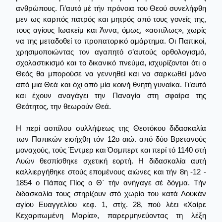
ανθρώπους. Γι’αυτό μέ τήν πρόνοια του Θεού συνελήφθη
μεν ως καρπός πατρός και μητρός από τους γονείς της,
τους αγίους Ιωακείμ και Άννα, όμως, «ασπίλως», χωρίς
να της μεταδοθεί το προπατορικό αμάρτημα. Οι Παπικοί,
χρησιμοποιώντας τον αγαπητό σ’αυτούς ορθολογισμό,
σχολαστικισμό και το δικανικό πνεύμα, ισχυρίζονται ότι ο
Θεός θα μπορούσε να γεννηθεί και να σαρκωθεί μόνο
από μια Θεά και όχι από μία κοινή θνητή γυναίκα. Γι’αυτό
και έχουν αναγάγει την Παναγία στη σφαίρα της
Θεότητος, την θεωρούν Θεά.
Η περί ασπίλου συλλήψεως της Θεοτόκου διδασκαλία
των Παπικών εισήχθη τόν 12ο αιώ. από δύο Βρετανούς
μοναχούς, τούς Έντμερ και Όσμπερτ και περί τό 1140 στή
Λυών θεσπίσθηκε σχετική εορτή. Η διδασκαλία αυτή
καλλιεργήθηκε στούς επομένους αιώνες και τήν 8η -12 -
1854 ο Πάπας Πίος ο Θ΄ τήν ανήγαγε σέ δόγμα. Τήν
διδασκαλία τους στηρίζουν στό χωρίο του κατά Λουκάν
αγίου Ευαγγελίου κεφ. 1, στίχ. 28, πού λέει «Χαίρε
Κεχαριτωμένη Μαρία», παρερμηνεύοντας τη λέξη