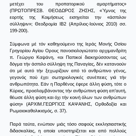
μετέχει του προπατορικού αμαρτήματος»
(ΠΡΩΤΟΠΡΕΣΒ. ΘΕΟΔΩΡΟΣ ΖΗΣΗΣ, «Ύμνος της
εορτής της Κοιμήσεως εισηγείται την «άσπιλον
σύλληψιν»; Θεοδρομία ΙΒ2 (Απρίλιος-Ιούνιος 2010) σσ.
199-200).
Σύμφωνα μέ τόν καθηγούμενο της Ιεράς Μονής Οσίου
Γρηγορίου Αγίου Ορους πανοσιολογιώτατο αρχιμανδρίτη
π. Γεώργιο Καψάνη, «οι Παπικοί διακηρύσσοντας ως
δόγμα τήν άσπιλο σύλληψη της Παναγίας, δέν κατανοούν
ότι μέ αυτό τήν ξεχωρίζουν από τό ανθρώπινο γένος,
γεγονός πού έχει σωτηριολογικές συνέπειες γιά τήν
ανθρωπότητα. Εάν η Παρθένος έφερε άλλη φύση, τότε ο
Κύριος, προσλαμβάνοντας τήν ανθρώπινη φύση απ’αυτή,
θέωσε άλλη φύση και όχι τήν κοινή όλων των ανθρώπων
φύση» (ΑΡΧΙΜ.ΓΕΩΡΓΙΟΣ ΚΑΨΑΝΗΣ, Ορθοδοξία και
Ρωμαιοκαθολικισμός, σ. 37).
Παρά ταύτα, ενώπιον μιάς τόσο σαφούς εκκλησιαστικής
διδασκαλίας, η οποία υποστηρίζεται και από πολλούς