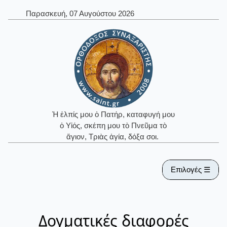
Παρασκευή, 07 Αυγούστου 2026
Ἡ ἐλπίς μου ὁ Πατήρ, καταφυγή μου
ὁ Υἱός, σκέπη μου τὸ Πνεῦμα τὸ
ἅγιον, Τριὰς ἁγία, δόξα σοι.
Επιλογές ☰
Δογματικές διαφορές