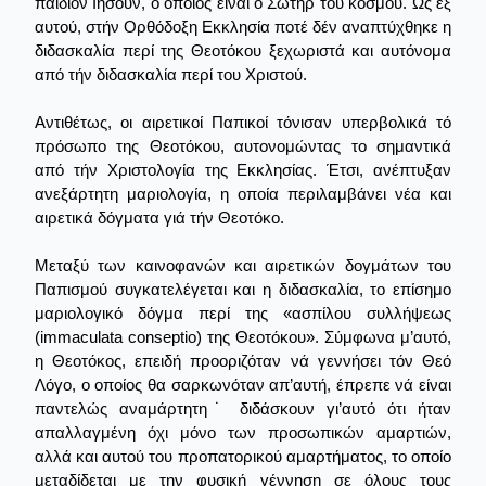
παιδίον Ιησούν, ο οποίος είναι ο Σωτήρ του κόσμου. Ως εξ
αυτού, στήν Ορθόδοξη Εκκλησία ποτέ δέν αναπτύχθηκε η
διδασκαλία περί της Θεοτόκου ξεχωριστά και αυτόνομα
από τήν διδασκαλία περί του Χριστού.
Αντιθέτως, οι αιρετικοί Παπικοί τόνισαν υπερβολικά τό
πρόσωπο της Θεοτόκου, αυτονομώντας το σημαντικά
από τήν Χριστολογία της Εκκλησίας. Έτσι, ανέπτυξαν
ανεξάρτητη μαριολογία, η οποία περιλαμβάνει νέα και
αιρετικά δόγματα γιά τήν Θεοτόκο.
Μεταξύ των καινοφανών και αιρετικών δογμάτων του
Παπισμού συγκατελέγεται και η διδασκαλία, το επίσημο
μαριολογικό δόγμα περί της «ασπίλου συλλήψεως
(immaculata conseptio) της Θεοτόκου». Σύμφωνα μ’αυτό,
η Θεοτόκος, επειδή προοριζόταν νά γεννήσει τόν Θεό
Λόγο, ο οποίος θα σαρκωνόταν απ’αυτή, έπρεπε νά είναι
παντελώς αναμάρτητη˙ διδάσκουν γι’αυτό ότι ήταν
απαλλαγμένη όχι μόνο των προσωπικών αμαρτιών,
αλλά και αυτού του προπατορικού αμαρτήματος, το οποίο
μεταδίδεται με την φυσική γέννηση σε όλους τους