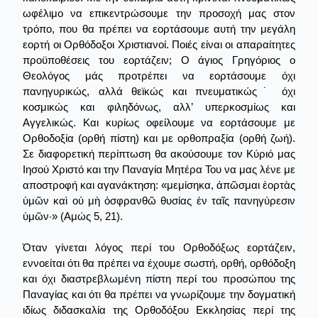
ωφέλιμο να επικεντρώσουμε την προσοχή μας στον
τρόπο, που θα πρέπει να εορτάσουμε αυτή την μεγάλη
εορτή οι Ορθόδοξοι Χριστιανοί. Ποιές είναι οι απαραίτητες
προϋποθέσεις του εορτάζειν; Ο άγιος Γρηγόριος ο
Θεολόγος μάς προτρέπει να εορτάσουμε όχι
πανηγυρικώς, αλλά θεϊκώς και πνευματικώς˙ όχι
κοσμικώς και φιληδόνως, αλλ’ υπερκοσμίως και
Αγγελικώς. Και κυρίως οφείλουμε να εορτάσουμε με
Ορθοδοξία (ορθή πίστη) και με ορθοπραξία (ορθή ζωή).
Σε διαφορετική περίπτωση θα ακούσουμε τον Κύριό μας
Ιησού Χριστό και την Παναγία Μητέρα Του να μας λένε με
αποστροφή και αγανάκτηση: «μεμίσηκα, ἀπῶσμαι ἑορτὰς
ὑμῶν καὶ οὐ μὴ ὀσφρανθῶ θυσίας ἐν ταῖς πανηγύρεσιν
ὑμῶν·» (Αμώς 5, 21).
Όταν γίνεται λόγος περί του Ορθοδόξως εορτάζειν,
εννοείται ότι θα πρέπει να έχουμε σωστή, ορθή, ορθόδοξη
και όχι διαστρεβλωμένη πίστη περί του προσώπου της
Παναγίας και ότι θα πρέπει να γνωρίζουμε την δογματική
ιδίως διδασκαλία της Ορθοδόξου Εκκλησίας περί της