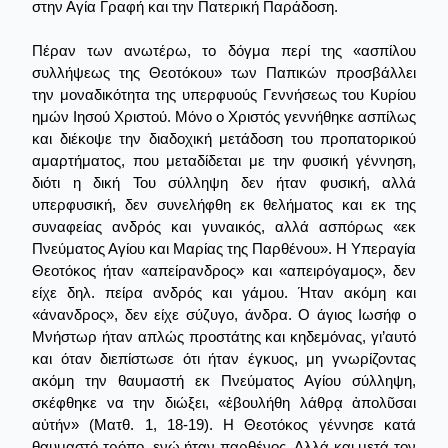
στην Αγία Γραφή και την Πατερική Παράδοση.
Πέραν των ανωτέρω, το δόγμα περί της «ασπίλου
συλλήψεως της Θεοτόκου» των Παπικών προσβάλλει
την μοναδικότητα της υπερφυούς Γεννήσεως του Κυρίου
ημών Ιησού Χριστού. Μόνο ο Χριστός γεννήθηκε ασπίλως
και διέκοψε την διαδοχική μετάδοση του προπατορικού
αμαρτήματος, που μεταδίδεται με την φυσική γέννηση,
διότι η δική Του σύλληψη δεν ήταν φυσική, αλλά
υπερφυσική, δεν συνελήφθη εκ θελήματος και εκ της
συναφείας ανδρός και γυναικός, αλλά ασπόρως «εκ
Πνεύματος Αγίου και Μαρίας της Παρθένου». Η Υπεραγία
Θεοτόκος ήταν «απείρανδρος» και «απειρόγαμος», δεν
είχε δηλ. πείρα ανδρός και γάμου. Ήταν ακόμη και
«άνανδρος», δεν είχε σύζυγο, άνδρα. Ο άγιος Ιωσήφ ο
Μνήστωρ ήταν απλώς προστάτης και κηδεμόνας, γι’αυτό
και όταν διεπίστωσε ότι ήταν έγκυος, μη γνωρίζοντας
ακόμη την θαυμαστή εκ Πνεύματος Αγίου σύλληψη,
σκέφθηκε να την διώξει, «ἐβουλήθη λάθρᾳ ἀπολῦσαι
αὐτήν» (Ματθ. 1, 18-19). Η Θεοτόκος γέννησε κατά
θαυμαστό τρόπο, ενώ ήταν παρθένος. Αλλά και μετά τον