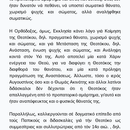
ήταν δυνατόν νά πεθάνει, νά υποστεί σωματικό θάνατο,
χωρισμό ψυχής και σώματος, αλλά αναλήφθηκε
σωματικώς.
Η Ορθόδοξος, όμως, Εκκλησία κάνει λόγο γιά Κοίμηση
της Θεοτόκου, δηλ. πραγματικό θάνατο, χωρισμό ψυχής
και σώματος, και γιά Μετάσταση της Θεοτόκου, δηλ.
Ανάσταση, ένωση ψυχής και σώματος, και Ανάληψη
κοντά στόν Υιό της. Αυτό αποτελεί μία κατά Χάριν
ενέργεια του Θεού, για να διαφύγει η Θεοτόκος την
διαφθορά του θανάτου, και μία κατά πρόληψη
πραγμάτωση της Αναστάσεως. Άλλωστε, τόσο ο ιερός
Αυγουστίνος όσο και ο Θωμάς Ακινάτης και άλλοι λατίνοι
διδάσκαλοι δέν δέχονται ότι η Θεοτόκος ήταν
απαλλαγμένη από τό προπατορικό αμάρτημα, γι’αυτό και
ήταν αναπόφευκτος και ο φυσικός θάνατός της.
Παραλλήλως, καλλιεργούνται σέ δογματικό επίπεδο από
τούς Παπικούς οι διδασκαλίες γιά τήν Θεοτόκο ως
συμμεσίτριας και συλλυτρώτριας από τόν 14ο αιώ. , δηλ.