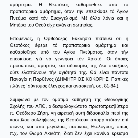
αμάρτημα. Η Θεοτόκος καθαρίσθηκε από το
προπατορικό αμάρτημα, όταν τήν επεσκίασε τό Άγιον
Πνεύμα κατά τόν Ευαγγελισμό. Μέ άλλα λόγια και η
Μητέρα του Θεού είχε ανάγκη σωτηρίας.
Επομένως, η Ορθόδοξος Εκκλησία πιστεύει ότι η
Θεοτόκος έφερε τό προπατορικό αμάρτημα και
καθαρίσθηκε υπό του Αγίου Πνεύματος, όταν τήν
επεσκίασε, γιά νά γεννήσει τόν Χριστό. Οι όποιες
προσωπικές αμαρτίες και αδυναμίες της δέν σκιάζουν,
ούτε ελαττώνουν τήν αγιότητά της. Θά είναι πάντοτε
Παναγία η Παρθένος (ΔΗΜΗΤΡΙΟΣ ΚΟΚΟΡΗΣ, Παπικές
πλάνες ˙σύντομος έλεγχος και ανασκευή, σσ. 81-84.).
Σύμφωνα με τον ομότιμο καθηγητή της Θεολογικής
Σχολής του ΑΠΘ, αιδεσιμολογιώτατο πρωτοπρεσβύτερο
π. Θεόδωρο Ζήση, «η αιρετική αυτή διδασκαλία περί της
«ασπίλου συλλήψεως της Θεοτόκου» απορριπτόταν επί
αιώνες και από μεγάλους παπικούς θεολόγους, όπως
π.χ. τον Θωμά Ακινάτη, διότι δεν έχει κανένα έρεισμα