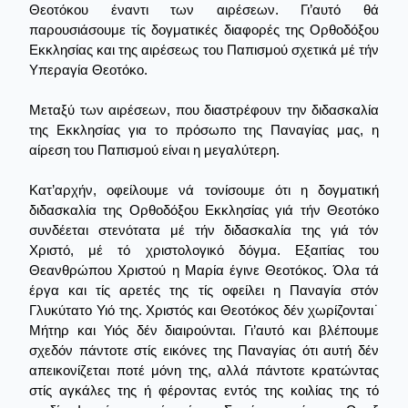
Θεοτόκου έναντι των αιρέσεων. Γι’αυτό θά
παρουσιάσουμε τίς δογματικές διαφορές της Ορθοδόξου
Εκκλησίας και της αιρέσεως του Παπισμού σχετικά μέ τήν
Υπεραγία Θεοτόκο.
Μεταξύ των αιρέσεων, που διαστρέφουν την διδασκαλία
της Εκκλησίας για το πρόσωπο της Παναγίας μας, η
αίρεση του Παπισμού είναι η μεγαλύτερη.
Κατ’αρχήν, οφείλουμε νά τονίσουμε ότι η δογματική
διδασκαλία της Ορθοδόξου Εκκλησίας γιά τήν Θεοτόκο
συνδέεται στενότατα μέ τήν διδασκαλία της γιά τόν
Χριστό, μέ τό χριστολογικό δόγμα. Εξαιτίας του
Θεανθρώπου Χριστού η Μαρία έγινε Θεοτόκος. Όλα τά
έργα και τίς αρετές της τίς οφείλει η Παναγία στόν
Γλυκύτατο Υιό της. Χριστός και Θεοτόκος δέν χωρίζονται˙
Μήτηρ και Υιός δέν διαιρούνται. Γι’αυτό και βλέπουμε
σχεδόν πάντοτε στίς εικόνες της Παναγίας ότι αυτή δέν
απεικονίζεται ποτέ μόνη της, αλλά πάντοτε κρατώντας
στίς αγκάλες της ή φέροντας εντός της κοιλίας της τό