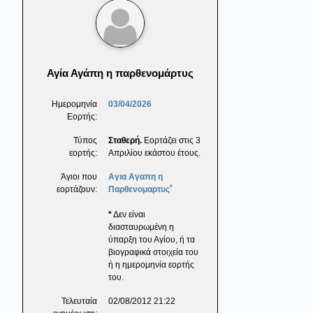
Αγία Αγάπη η παρθενομάρτυς
Ημερομηνία
03/04/2026
Εορτής:
Τύπος
Σταθερή.
Εορτάζει στις 3
εορτής:
Απριλίου εκάστου έτους.
Άγιοι που
Αγια Αγαπη η
*
εορτάζουν:
Παρθενομαρτυς
*
Δεν είναι
διασταυρωμένη η
ύπαρξη του Αγίου, ή τα
βιογραφικά στοιχεία του
ή η ημερομηνία εορτής
του.
Τελευταία
02/08/2012 21:22