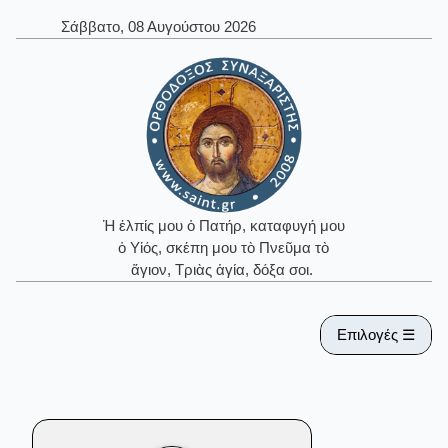
Σάββατο, 08 Αυγούστου 2026
Ἡ ἐλπίς μου ὁ Πατήρ, καταφυγή μου
ὁ Υἱός, σκέπη μου τὸ Πνεῦμα τὸ
ἅγιον, Τριὰς ἁγία, δόξα σοι.
Επιλογές ☰