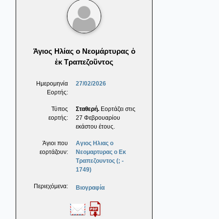
Άγιος Ηλίας ο Νεομάρτυρας ὁ
ἐκ Τραπεζοῦντος
Ημερομηνία
27/02/2026
Εορτής:
Τύπος
Σταθερή.
Εορτάζει στις
εορτής:
27 Φεβρουαρίου
εκάστου έτους.
Άγιοι που
Αγιος Ηλιας ο
εορτάζουν:
Νεομαρτυρας ο Εκ
Τραπεζουντος (; -
1749)
Περιεχόμενα:
Βιογραφία