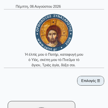
Πέμπτη, 06 Αυγούστου 2026
Ἡ ἐλπίς μου ὁ Πατήρ, καταφυγή μου
ὁ Υἱός, σκέπη μου τὸ Πνεῦμα τὸ
ἅγιον, Τριὰς ἁγία, δόξα σοι.
Επιλογές ☰