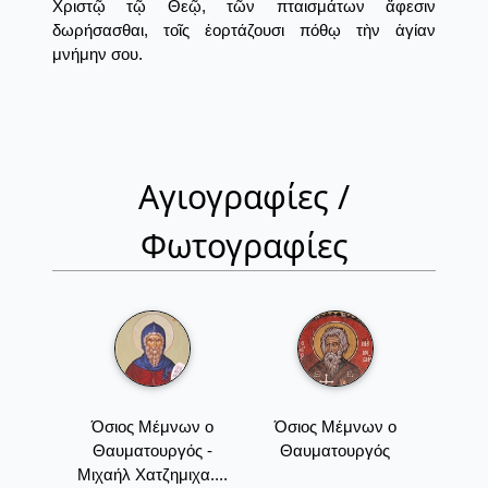
Χριστῷ τῷ Θεῷ, τῶν πταισμάτων ἄφεσιν
δωρήσασθαι, τοῖς ἑορτάζουσι πόθῳ τὴν ἁγίαν
μνήμην σου.
Αγιογραφίες /
Φωτογραφίες
Όσιος Μέμνων ο
Όσιος Μέμνων ο
Θαυματουργός -
Θαυματουργός
Μιχαήλ Χατζημιχα....