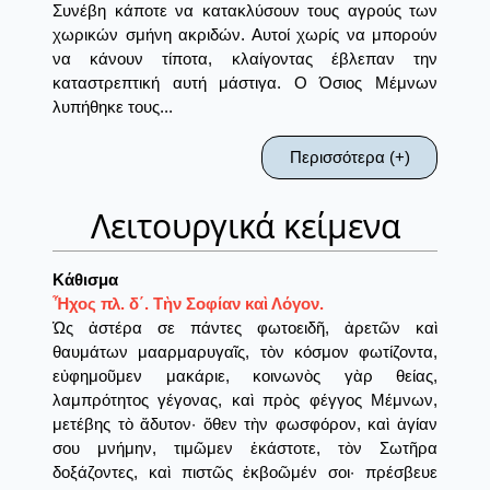
Συνέβη κάποτε να κατακλύσουν τους αγρούς των
χωρικών σμήνη ακριδών. Αυτοί χωρίς να μπορούν
να κάνουν τίποτα, κλαίγοντας έβλεπαν την
καταστρεπτική αυτή μάστιγα. Ο Όσιος Μέμνων
λυπήθηκε τους...
Περισσότερα (+)
Λειτουργικά κείμενα
Κάθισμα
Ἦχος πλ. δ΄. Τὴν Σοφίαν καὶ Λόγον.
Ὡς ἀστέρα σε πάντες φωτοειδῆ, ἀρετῶν καὶ
θαυμάτων μααρμαρυγαῖς, τὸν κόσμον φωτίζοντα,
εὐφημοῦμεν μακάριε, κοινωνὸς γὰρ θείας,
λαμπρότητος γέγονας, καὶ πρὸς φέγγος Μέμνων,
μετέβης τὸ ἄδυτον· ὅθεν τὴν φωσφόρον, καὶ ἁγίαν
σου μνήμην, τιμῶμεν ἑκάστοτε, τὸν Σωτῆρα
δοξάζοντες, καὶ πιστῶς ἐκβοῶμέν σοι· πρέσβευε