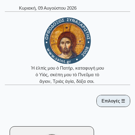
Κυριακή, 09 Αυγούστου 2026
Ἡ ἐλπίς μου ὁ Πατήρ, καταφυγή μου
ὁ Υἱός, σκέπη μου τὸ Πνεῦμα τὸ
ἅγιον, Τριὰς ἁγία, δόξα σοι.
Επιλογές ☰