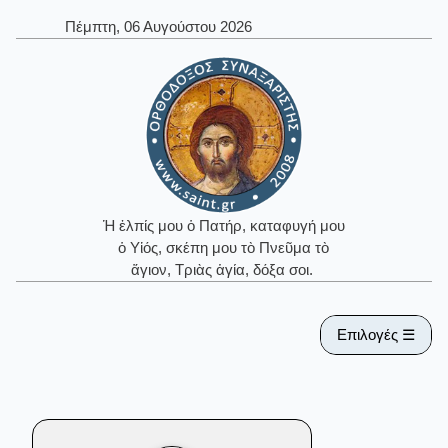
Πέμπτη, 06 Αυγούστου 2026
Ἡ ἐλπίς μου ὁ Πατήρ, καταφυγή μου
ὁ Υἱός, σκέπη μου τὸ Πνεῦμα τὸ
ἅγιον, Τριὰς ἁγία, δόξα σοι.
Επιλογές ☰