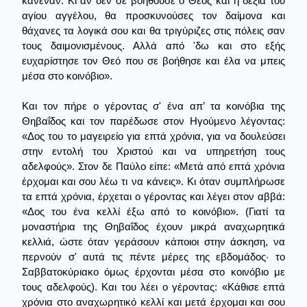
κανέναν. Κι αν δεν σε βοηθούσε ο Θεός και η δεξιά του
αγίου αγγέλου, θα προσκυνούσες τον δαίμονα και
θάχανες τα λογικά σου και θα τριγύριζες στις πόλεις σαν
τους δαιμονισμένους. Αλλά από 'δω και στο εξής
ευχαρίστησε τον Θεό που σε βοήθησε και έλα να μπεις
μέσα στο κοινόβιο».
Και τον πήρε ο γέροντας σ' ένα απ’ τα κοινόβια της
Θηβαΐδος και τον παρέδωσε στον Ηγούμενο λέγοντας:
«Δος του το μαγειρείο για επτά χρόνια, για να δουλεύσει
στην εντολή του Χριστού και να υπηρετήση τους
αδελφούς». Στον δε Παύλο είπε: «Μετά από επτά χρόνια
έρχομαι και σου λέω τι να κάνεις». Κι όταν συμπλήρωσε
τα επτά χρόνια, έρχεται ο γέροντας και λέγει στον αββά:
«Δος του ένα κελλί έξω από το κοινόβιο». (Γιατί τα
μοναστήρια της Θηβαΐδος έχουν μικρά αναχωρητικά
κελλιά, ώστε όταν γεράσουν κάποιοι στην άσκηση, να
περνούν σ' αυτά τις πέντε μέρες της εβδομάδος· το
Σαββατοκύριακο όμως έρχονται μέσα στο κοινόβιο με
τους αδελφούς). Και του λέει ο γέροντας: «Κάθισε επτά
χρόνια στο αναχωρητικό κελλί και μετά έρχομαι και σου