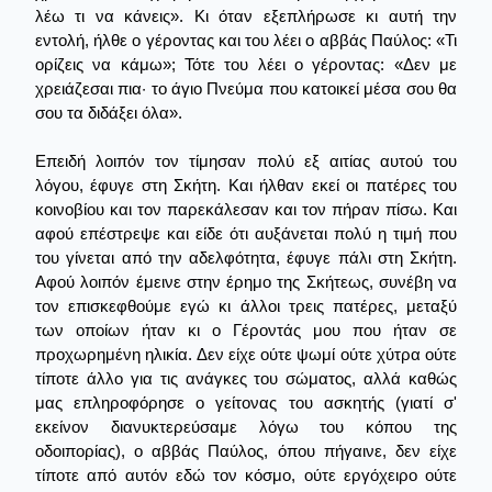
λέω τι να κάνεις». Κι όταν εξεπλήρωσε κι αυτή την
εντολή, ήλθε ο γέροντας και του λέει ο αββάς Παύλος: «Τι
ορίζεις να κάμω»; Τότε του λέει ο γέροντας: «Δεν με
χρειάζεσαι πια· το άγιο Πνεύμα που κατοικεί μέσα σου θα
σου τα διδάξει όλα».
Επειδή λοιπόν τον τίμησαν πολύ εξ αιτίας αυτού του
λόγου, έφυγε στη Σκήτη. Και ήλθαν εκεί οι πατέρες του
κοινοβίου και τον παρεκάλεσαν και τον πήραν πίσω. Και
αφού επέστρεψε και είδε ότι αυξάνεται πολύ η τιμή που
του γίνεται από την αδελφότητα, έφυγε πάλι στη Σκήτη.
Αφού λοιπόν έμεινε στην έρημο της Σκήτεως, συνέβη να
τον επισκεφθούμε εγώ κι άλλοι τρεις πατέρες, μεταξύ
των οποίων ήταν κι ο Γέροντάς μου που ήταν σε
προχωρημένη ηλικία. Δεν είχε ούτε ψωμί ούτε χύτρα ούτε
τίποτε άλλο για τις ανάγκες του σώματος, αλλά καθώς
μας επληροφόρησε ο γείτονας του ασκητής (γιατί σ'
εκείνον διανυκτερεύσαμε λόγω του κόπου της
οδοιπορίας), ο αββάς Παύλος, όπου πήγαινε, δεν είχε
τίποτε από αυτόν εδώ τον κόσμο, ούτε εργόχειρο ούτε