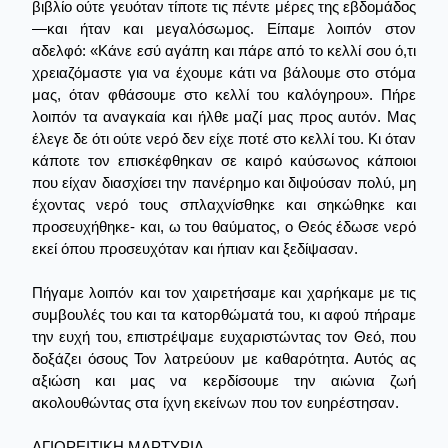
βιβλίο ούτε γευόταν τίποτε τις πέντε μέρες της εβδομάδος
—και ήταν και μεγαλόσωμος. Είπαμε λοιπόν στον
αδελφό: «Κάνε εσύ αγάπη και πάρε από το κελλί σου ό,τι
χρειαζόμαστε για να έχουμε κάτι να βάλουμε στο στόμα
μας, όταν φθάσουμε στο κελλί του καλόγηρου». Πήρε
λοιπόν τα αναγκαία και ήλθε μαζί μας προς αυτόν. Μας
έλεγε δε ότι ούτε νερό δεν είχε ποτέ στο κελλί του. Κι όταν
κάποτε τον επισκέφθηκαν σε καιρό καύσωνος κάποιοι
που είχαν διασχίσει την πανέρημο και διψούσαν πολύ, μη
έχοντας νερό τους σπλαχνίσθηκε και σηκώθηκε και
προσευχήθηκε- και, ω του θαύματος, ο Θεός έδωσε νερό
εκεί όπου προσευχόταν και ήπιαν και ξεδίψασαν.
Πήγαμε λοιπόν και τον χαιρετήσαμε και χαρήκαμε με τις
συμβουλές του και τα κατορθώματά του, κι αφού πήραμε
την ευχή του, επιστρέψαμε ευχαριστώντας τον Θεό, που
δοξάζει όσους Τον λατρεύουν με καθαρότητα. Αυτός ας
αξιώση και μας να κερδίσουμε την αιώνια ζωή
ακολουθώντας στα ίχνη εκείνων που τον ευηρέστησαν.
ΑΓΙΟΡΕΙΤΙΚΗ ΜΑΡΤΥΡΙΑ