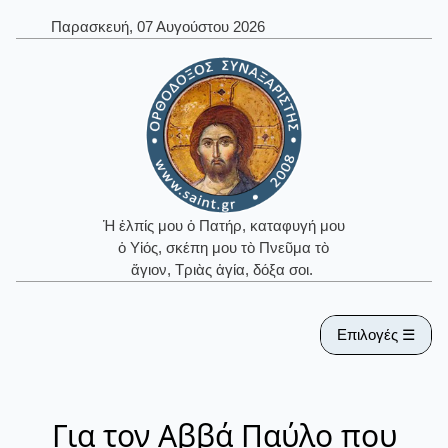
Παρασκευή, 07 Αυγούστου 2026
Ἡ ἐλπίς μου ὁ Πατήρ, καταφυγή μου
ὁ Υἱός, σκέπη μου τὸ Πνεῦμα τὸ
ἅγιον, Τριὰς ἁγία, δόξα σοι.
Επιλογές ☰
Για τον Αββά Παύλο που