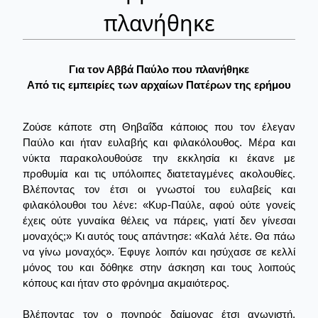
πλανήθηκε
Για τον Αββά Παύλο που πλανήθηκε
Από τις εμπειρίες των αρχαίων Πατέρων της ερήμου
Ζούσε κάποτε στη Θηβαΐδα κάποιος που τον έλεγαν
Παύλο και ήταν ευλαβής και φιλακόλουθος. Μέρα και
νύκτα παρακολουθούσε την εκκλησία κι έκανε με
προθυμία και τις υπόλοιπες διατεταγμένες ακολουθίες.
Βλέποντας τον έτσι οι γνωστοί του ευλαβείς και
φιλακόλουθοι του λένε: «Κυρ-Παύλε, αφού ούτε γονείς
έχεις ούτε γυναίκα θέλεις να πάρεις, γιατί δεν γίνεσαι
μοναχός;» Κι αυτός τους απάντησε: «Καλά λέτε. Θα πάω
να γίνω μοναχός». Έφυγε λοιπόν και ησύχασε σε κελλί
μόνος του και δόθηκε στην άσκηση και τους λοιπούς
κόπους και ήταν στο φρόνημα ακμαιότερος.
Βλέποντας τον ο πονηρός δαίμονας έτσι αγωνιστή,