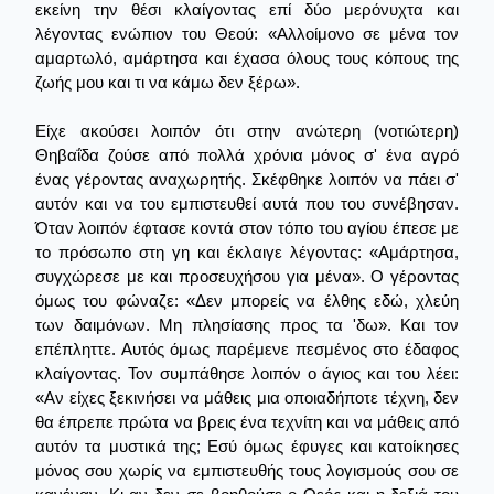
εκείνη την θέσι κλαίγοντας επί δύο μερόνυχτα και
λέγοντας ενώπιον του Θεού: «Αλλοίμονο σε μένα τον
αμαρτωλό, αμάρτησα και έχασα όλους τους κόπους της
ζωής μου και τι να κάμω δεν ξέρω».
Είχε ακούσει λοιπόν ότι στην ανώτερη (νοτιώτερη)
Θηβαΐδα ζούσε από πολλά χρόνια μόνος σ' ένα αγρό
ένας γέροντας αναχωρητής. Σκέφθηκε λοιπόν να πάει σ'
αυτόν και να του εμπιστευθεί αυτά που του συνέβησαν.
Όταν λοιπόν έφτασε κοντά στον τόπο του αγίου έπεσε με
το πρόσωπο στη γη και έκλαιγε λέγοντας: «Αμάρτησα,
συγχώρεσε με και προσευχήσου για μένα». Ο γέροντας
όμως του φώναζε: «Δεν μπορείς να έλθης εδώ, χλεύη
των δαιμόνων. Μη πλησίασης προς τα 'δω». Και τον
επέπληττε. Αυτός όμως παρέμενε πεσμένος στο έδαφος
κλαίγοντας. Τον συμπάθησε λοιπόν ο άγιος και του λέει:
«Αν είχες ξεκινήσει να μάθεις μια οποιαδήποτε τέχνη, δεν
θα έπρεπε πρώτα να βρεις ένα τεχνίτη και να μάθεις από
αυτόν τα μυστικά της; Εσύ όμως έφυγες και κατοίκησες
μόνος σου χωρίς να εμπιστευθής τους λογισμούς σου σε