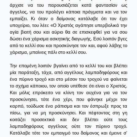
άρχισε να του παρουσιάζεται κατά φαντασίαν ως
άγγελος, να του προλέγει κάποια πράγματα και να τον
εμπαίζει. Κι όταν ο δαίμονας κατάλαβε ότι τον έχει
υποχείριο, του λέει: «Ο Χριστός αγάπησε υπερβολικά την
αγία βιοτή σου και αύριο θα σε επισκεφθεί για να σου
δώσει ένα χάρισμα ασκητικής διαγωγής. Εσύ λοιπόν βγες
από το κελλί σου και προσκύνησε τον και, αφού λάβης το
χάρισμα, μπαίνεις πάλι στο κελλί σου.
Την επομένη λοιπόν βγαίνει από το κελλί του και βλέπει
μία παράταξη, τάχα, από αγγέλους λαμπαδηφόρους και
ένα πύρινο τροχό και στο μέσον του τροχού να φαίνεται
το σχήμα κάποιου, τον οποίο υπέθεσε ότι είναι ο Χριστός.
Και μόλις επρόκειτο να κλίνη τον αυχένα για να τον
προσκύνησει, τότε ένα χέρι, που φάνηκε μέχρι τον
καρπό, τούδωσε ένα ράπισμα και τον έσπρωξε προς τα
πίσω, για να μη προσκύνησει. Και πέφτοντας στη γη
κοιτάζει προσεκτικά και δεν βλέπει ούτε τους
λαμπαδηφόρους αγγέλους ούτε τον πύρινο τροχό.
Κατάλαβε τότε τον εμπαιγμό του δαίμονος και έμεινε σ'