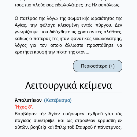
τους πιο πλούσιους ειδωλολάτρες της Ηλιουπόλεως.
Ο πατέρας της λόγω της σωματικής ωραιότητας της
Αγίας, την φύλαγε κλεισμένη εντός πύργου. Δεν
γνωρίζουμε που διδάχθηκε τις χριστιανικές αλήθειες,
καθώς ο πατέρας της ήταν φανατικός ειδωλολάτρης,
λόγος για τον οποίο άλλωστε προσπάθησε να
κρατήσει κρυφή την πίστη της στον...
Περισσότερα (+)
Λειτουργικά κείμενα
Ἀπολυτίκιον
(Κατέβασμα)
Ἦχος δ’.
Βαρβάραν τὴν Ἁγίαν τιμήσωμεν· ἐχθροῦ γὰρ τὰς
παγίδας συνέτριψε, καὶ ὡς στρουθίον ἐῤῥύσθη ἐξ
αὐτῶν, βοηθείᾳ καὶ ὅπλῳ τοῦ Σταυροῦ ἡ πάνσεμνος.