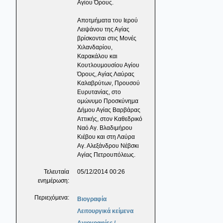
Αγίου Όρους.
Αποτμήματα του Ιερού
Λειψάνου της Αγίας
βρίσκονται στις Μονές
Χιλανδαρίου,
Καρακάλου και
Κουτλουμουσίου Αγίου
Όρους, Αγίας Λαύρας
Καλαβρύτων, Προυσού
Ευρυτανίας, στο
ομώνυμο Προσκύνημα
Δήμου Αγίας Βαρβάρας
Αττικής, στον Καθεδρικό
Ναό Αγ. Βλαδιμήρου
Κιέβου και στη Λαύρα
Αγ. Αλεξάνδρου Νέβσκι
Αγίας Πετρουπόλεως.
Τελευταία
05/12/2014 00:26
ενημέρωση:
Περιεχόμενα:
Βιογραφία
Λειτουργικά κείμενα