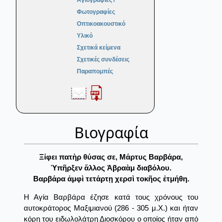
Αγιογραφίες /
Φωτογραφίες
Οπτικοακουστικό
Υλικό
Σχετικά κείμενα
Σχετικές συνδέσεις
Παραπομπές
Βιογραφία
Ξίφει πατὴρ θύσας σε, Μάρτυς Βαρβάρα,
Ὑπῆρξεν ἄλλος Ἀβραὰμ διαβόλου.
Βαρβάρα ἀμφὶ τετάρτῃ χερσὶ τοκῆος ἐτμήθη.
Η Αγία Βαρβάρα έζησε κατά τους χρόνους του
αυτοκράτορος Μαξιμιανού (286 - 305 μ.Χ.) και ήταν
κόρη του ειδωλολάτρη Διοσκόρου ο οποίος ήταν από