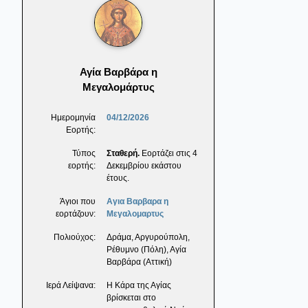
Αγία Βαρβάρα η
Μεγαλομάρτυς
Ημερομηνία
04/12/2026
Εορτής:
Τύπος
Σταθερή.
Εορτάζει στις 4
εορτής:
Δεκεμβρίου εκάστου
έτους.
Άγιοι που
Αγια Βαρβαρα η
εορτάζουν:
Μεγαλομαρτυς
Πολιούχος:
Δράμα, Αργυρούπολη,
Ρέθυμνο (Πόλη), Αγία
Βαρβάρα (Αττική)
Ιερά Λείψανα:
Η Κάρα της Αγίας
βρίσκεται στο