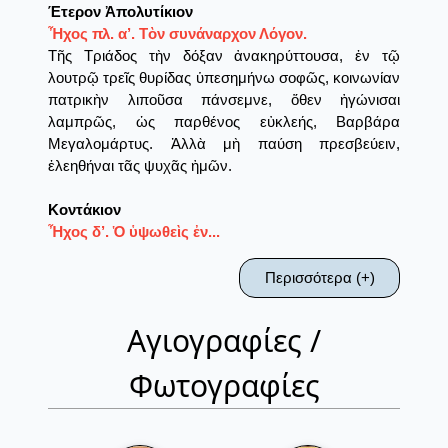
Έτερον Ἀπολυτίκιον
Ἦχος πλ. α’. Τὸν συνάναρχον Λόγον.
Τῆς Τριάδος τὴν δόξαν ἀνακηρύττουσα, ἐν τῷ
λουτρῷ τρεῖς θυρίδας ὑπεσημήνω σοφῶς, κοινωνίαν
πατρικὴν λιποῦσα πάνσεμνε, ὅθεν ἠγώνισαι
λαμπρῶς, ὡς παρθένος εὐκλεής, Βαρβάρα
Μεγαλομάρτυς. Ἀλλὰ μὴ παύση πρεσβεύειν,
ἐλεηθήναι τᾶς ψυχᾶς ἠμῶν.
Κοντάκιον
Ἦχος δ’. Ὁ ὑψωθεὶς ἐν...
Περισσότερα (+)
Αγιογραφίες /
Φωτογραφίες