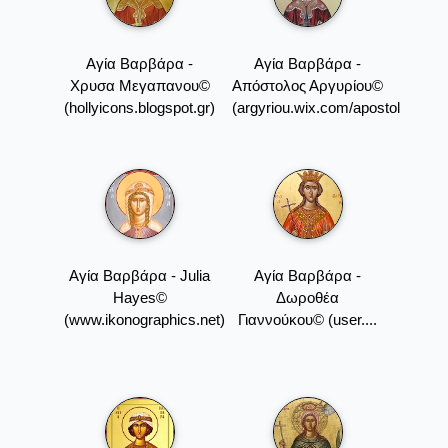
Αγία Βαρβάρα -
Αγία Βαρβάρα -
Xρυσα Μεγαπανου©
Απόστολος Αργυρίου©
(hollyicons.blogspot.gr)
(argyriou.wix.com/apostolos#!)
Αγία Βαρβάρα - Julia
Αγία Βαρβάρα -
Hayes©
Δωροθέα
(www.ikonographics.net)
Γιαννούκου© (user....