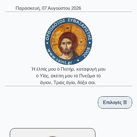
Παρασκευή, 07 Αυγούστου 2026
Ἡ ἐλπίς μου ὁ Πατήρ, καταφυγή μου
ὁ Υἱός, σκέπη μου τὸ Πνεῦμα τὸ
ἅγιον, Τριὰς ἁγία, δόξα σοι.
Επιλογές ☰