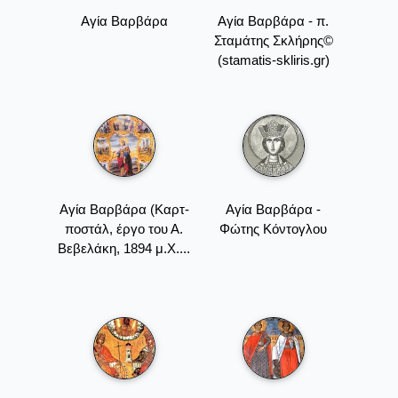
Αγία Βαρβάρα
Αγία Βαρβάρα - π.
Σταμάτης Σκλήρης©
(stamatis-skliris.gr)
Αγία Βαρβάρα (Καρτ-
Αγία Βαρβάρα -
ποστάλ, έργο του Α.
Φώτης Κόντογλου
Βεβελάκη, 1894 μ.Χ....