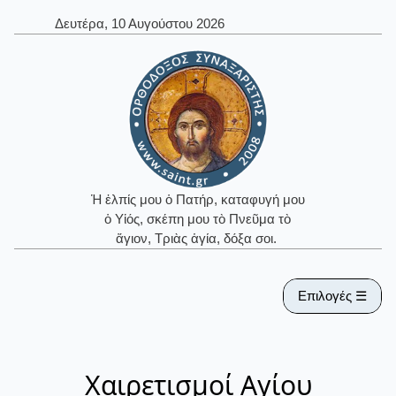
Δευτέρα, 10 Αυγούστου 2026
Ἡ ἐλπίς μου ὁ Πατήρ, καταφυγή μου
ὁ Υἱός, σκέπη μου τὸ Πνεῦμα τὸ
ἅγιον, Τριὰς ἁγία, δόξα σοι.
Επιλογές ☰
Χαιρετισμοί Αγίου