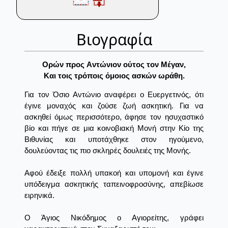
Βιογραφία
Oρών προς Aντώνιον ούτος τον Mέγαν,
Kαι τοις τρόποις όμοιος ασκών ωράθη.
Για τον Όσιο Αντώνιο αναφέρει ο Ευεργετινός, ότι
έγινε μοναχός και ζούσε ζωή ασκητική. Για να
ασκηθεί όμως περισσότερο, άφησε τον ησυχαστικό
βίο και πήγε σε μια κοινοβιακή Μονή στην Κίο της
Βιθυνίας και υποτάχθηκε στον ηγούμενο,
δουλεύοντας τις πιο σκληρές δουλειές της Μονής.
Αφού έδειξε πολλή υπακοή και υπομονή και έγινε
υπόδειγμα ασκητικής ταπεινοφροσύνης, απεβίωσε
ειρηνικά.
Ο Άγιος Νικόδημος ο Αγιορείτης, γράφει