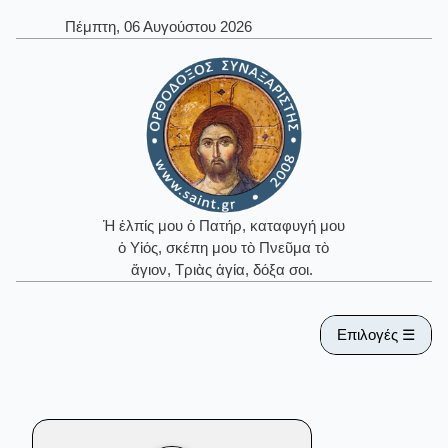
Πέμπτη, 06 Αυγούστου 2026
Ἡ ἐλπίς μου ὁ Πατήρ, καταφυγή μου
ὁ Υἱός, σκέπη μου τὸ Πνεῦμα τὸ
ἅγιον, Τριὰς ἁγία, δόξα σοι.
Επιλογές ☰