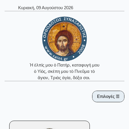
Κυριακή, 09 Αυγούστου 2026
Ἡ ἐλπίς μου ὁ Πατήρ, καταφυγή μου
ὁ Υἱός, σκέπη μου τὸ Πνεῦμα τὸ
ἅγιον, Τριὰς ἁγία, δόξα σοι.
Επιλογές ☰