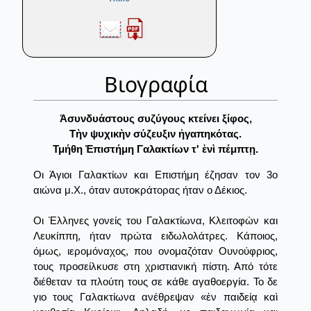
Βιογραφία
Ἀσυνδυάστους συζύγους κτείνει ξίφος,
Τὴν ψυχικὴν σύζευξιν ἠγαπηκότας.
Τμήθη Ἐπιστήμη Γαλακτίων τ' ἑνὶ πέμπτῃ.
Οι Άγιοι Γαλακτίων και Επιστήμη έζησαν τον 3ο
αιώνα μ.Χ., όταν αυτοκράτορας ήταν ο Δέκιος.
Οι Έλληνες γονείς του Γαλακτίωνα, Κλειτοφών και
Λευκίππη, ήταν πρώτα ειδωλολάτρες. Κάποιος,
όμως, ιερομόναχος, που ονομαζόταν Ουνούφριος,
τους προσείλκυσε στη χριστιανική πίστη. Από τότε
διέθεταν τα πλούτη τους σε κάθε αγαθοεργία. Το δε
γιο τους Γαλακτίωνα ανέθρεψαν «ἐν παιδείᾳ καὶ