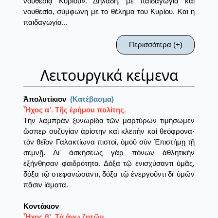
νουθεσίᾳ Κυρίου». Δηλαδή, με παιδαγωγία και
νουθεσία, σύμφωνη με το θέλημα του Κυρίου. Και η
παιδαγωγία...
Περισσότερα (+)
Λειτουργικά κείμενα
Ἀπολυτίκιον
(Κατέβασμα)
Ἦχος α’. Τῆς ἐρήμου πολίτης.
Tὴν λαμπρὰν ξυνωρίδα τῶν μαρτύρων τιμήσωμεν
ὥσπερ συζυγίαν ἀρίστην καὶ κλειτὴν καὶ θεόφρονα·
τὸν θεῖον Γαλακτίωνα πιστοί, ὁμοῦ σὺν Ἐπιστήμῃ τῇ
σεμνῇ. Δι' ἀσκήσεως γὰρ πόνων ἀθλητικὴν
ἐξήνθησαν φαιδρότητα. Δόξα τῷ ἐνισχύσαντι ὑμᾶς,
δόξα τῷ στεφανώσαντι, δόξα τῷ ἐνεργοῦντι δι' ὑμῶν
πᾶσιν ἰάματα.
Κοντάκιον
Ἦχος β’. Τὰ ἄνω ζητῶν.