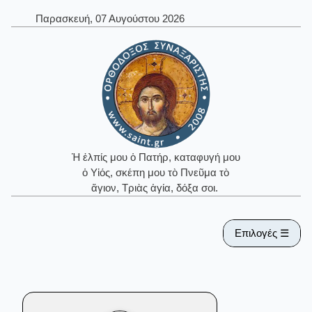
Παρασκευή, 07 Αυγούστου 2026
Ἡ ἐλπίς μου ὁ Πατήρ, καταφυγή μου
ὁ Υἱός, σκέπη μου τὸ Πνεῦμα τὸ
ἅγιον, Τριὰς ἁγία, δόξα σοι.
Επιλογές ☰