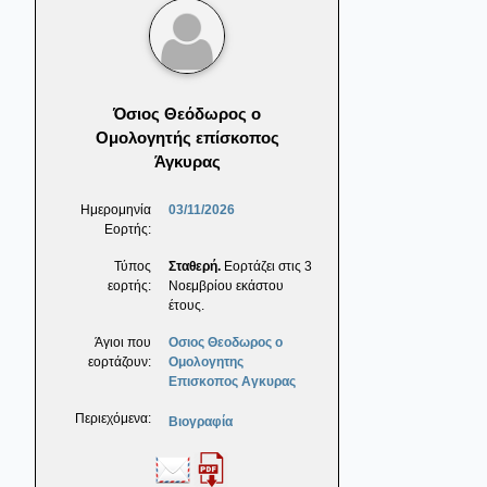
Όσιος Θεόδωρος ο
Ομολογητής επίσκοπος
Άγκυρας
Ημερομηνία
03/11/2026
Εορτής:
Τύπος
Σταθερή.
Εορτάζει στις 3
εορτής:
Νοεμβρίου εκάστου
έτους.
Άγιοι που
Οσιος Θεοδωρος ο
εορτάζουν:
Ομολογητης
Επισκοπος Αγκυρας
Περιεχόμενα:
Βιογραφία