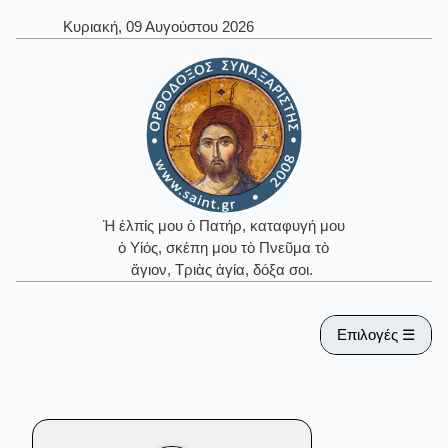
Κυριακή, 09 Αυγούστου 2026
Ἡ ἐλπίς μου ὁ Πατήρ, καταφυγή μου
ὁ Υἱός, σκέπη μου τὸ Πνεῦμα τὸ
ἅγιον, Τριὰς ἁγία, δόξα σοι.
Επιλογές ☰