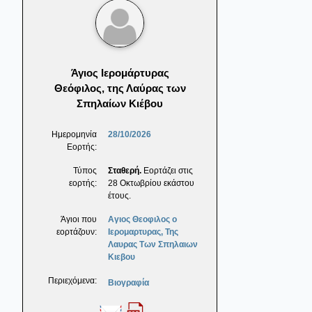
Άγιος Ιερομάρτυρας
Θεόφιλος, της Λαύρας των
Σπηλαίων Κιέβου
Ημερομηνία
28/10/2026
Εορτής:
Τύπος
Σταθερή.
Εορτάζει στις
εορτής:
28 Οκτωβρίου εκάστου
έτους.
Άγιοι που
Αγιος Θεοφιλος ο
εορτάζουν:
Ιερομαρτυρας, Της
Λαυρας Των Σπηλαιων
Κιεβου
Περιεχόμενα:
Βιογραφία