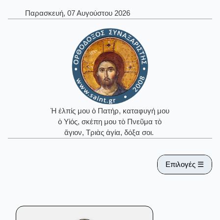
Παρασκευή, 07 Αυγούστου 2026
Ἡ ἐλπίς μου ὁ Πατήρ, καταφυγή μου
ὁ Υἱός, σκέπη μου τὸ Πνεῦμα τὸ
ἅγιον, Τριὰς ἁγία, δόξα σοι.
Επιλογές ☰