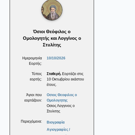
Όσιοι Θεόφιλος ο
Ομολογητής και Λογγίνος ο
Στυλίτης
Ημερομηνία
10/10/2026
Εορτής:
Τύπος
Σταθερή.
Εορτάζει στις
εορτής:
10 Οκτωβρίου εκάστου
έτους.
Άγιοι που
Οσιος Θεοφιλος ο
εορτάζουν:
Ομολογητης
Οσιος Λογγινος ο
Στυλιτης
Περιεχόμενα:
Βιογραφία
Αγιογραφίες /