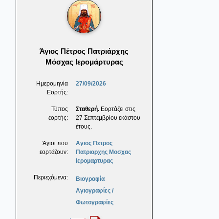
Άγιος Πέτρος Πατριάρχης
Μόσχας Ιερομάρτυρας
Ημερομηνία
27/09/2026
Εορτής:
Τύπος
Σταθερή.
Εορτάζει στις
εορτής:
27 Σεπτεμβρίου εκάστου
έτους.
Άγιοι που
Αγιος Πετρος
εορτάζουν:
Πατριαρχης Μοσχας
Ιερομαρτυρας
Περιεχόμενα:
Βιογραφία
Αγιογραφίες /
Φωτογραφίες