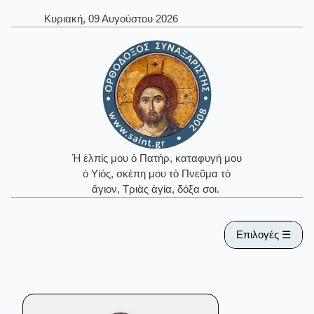
Κυριακή, 09 Αυγούστου 2026
Ἡ ἐλπίς μου ὁ Πατήρ, καταφυγή μου
ὁ Υἱός, σκέπη μου τὸ Πνεῦμα τὸ
ἅγιον, Τριὰς ἁγία, δόξα σοι.
Επιλογές ☰