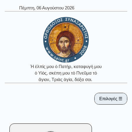
Πέμπτη, 06 Αυγούστου 2026
Ἡ ἐλπίς μου ὁ Πατήρ, καταφυγή μου
ὁ Υἱός, σκέπη μου τὸ Πνεῦμα τὸ
ἅγιον, Τριὰς ἁγία, δόξα σοι.
Επιλογές ☰